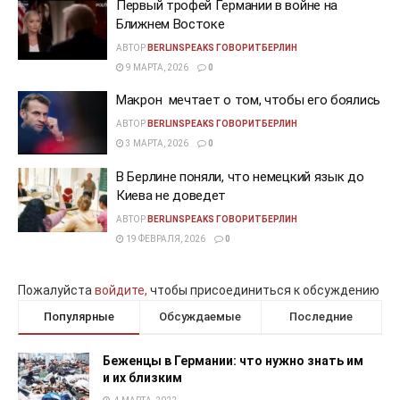
Первый трофей Германии в войне на
Ближнем Востоке
АВТОР
BERLINSPEAKS ГОВОРИТБЕРЛИН
9 МАРТА, 2026
0
Макрон мечтает о том, чтобы его боялись
АВТОР
BERLINSPEAKS ГОВОРИТБЕРЛИН
3 МАРТА, 2026
0
В Берлине поняли, что немецкий язык до
Киева не доведет
АВТОР
BERLINSPEAKS ГОВОРИТБЕРЛИН
19 ФЕВРАЛЯ, 2026
0
Пожалуйста
войдите,
чтобы присоединиться к обсуждению
Популярные
Обсуждаемые
Последние
Беженцы в Германии: что нужно знать им
и их близким