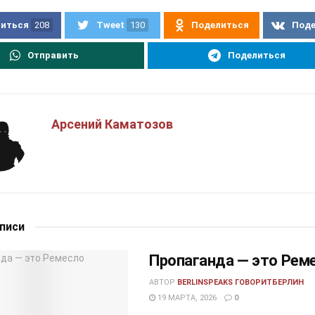
иться
208
Tweet
130
Поделиться
Под
Отправить
Поделиться
Арсений Каматозов
аписи
Пропаганда — это Рем
АВТОР
BERLINSPEAKS ГОВОРИТБЕРЛИН
19 МАРТА, 2026
0