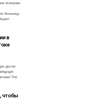
оем телеграм-
ую больницу
общает
ии в
токе
ger достиг
elegraph
зетами The
, чтобы