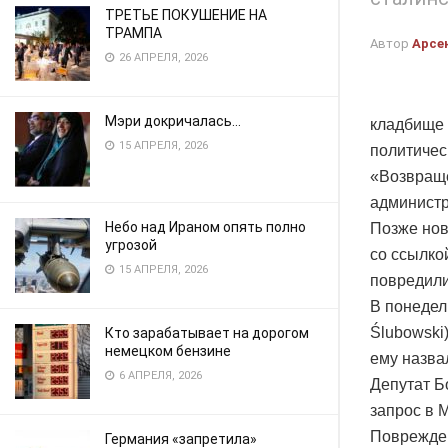
ТРЕТЬЕ ПОКУШЕНИЕ НА
ТРАМПА
Автор
Арсе
26 АПРЕЛЯ, 2026
Мэри докричалась…
кладбище 
15 АПРЕЛЯ, 2026
политичес
«Возвращё
администр
Небо над Ираном опять полно
Позже нов
угрозой
со ссылко
15 АПРЕЛЯ, 2026
повредили
В понедел
Ślubowski
Кто зарабатывает на дорогом
немецком бензине
ему назва
6 АПРЕЛЯ, 2026
Депутат Б
запрос в 
Поврежден
Германия «запретила»