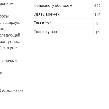
трением
Понемногу обо всём
322
Связь времен
141
просы
а «сверху»:
Там и тут
8
ал,
Только у нас
14
а следующей
же тут лес.
, это уже
 в начале
ам
й Каматозов