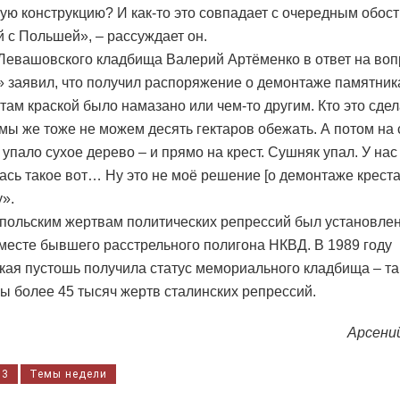
ую конструкцию? И как-то это совпадает с очередным обос
 с Польшей», – рассуждает он.
Левашовского кладбища Валерий Артёменко в ответ на во
 заявил, что получил распоряжение о демонтаже памятник
там краской было намазано или чем-то другим. Кто это сдел
 мы же тоже не можем десять гектаров обежать. А потом н
 упало сухое дерево – и прямо на крест. Сушняк упал. У нас 
ась такое вот… Ну это не моё решение [о демонтаже креста]
у».
польским жертвам политических репрессий был установлен
 месте бывшего расстрельного полигона НКВД. В 1989 году
ая пустошь получила статус мемориального кладбища – т
ы более 45 тысяч жертв сталинских репрессий.
Арсени
33
Темы недели