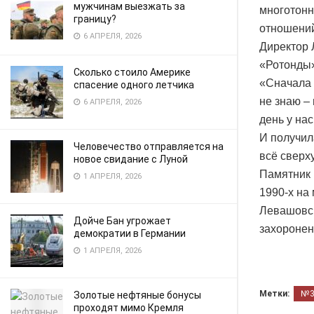
мужчинам выезжать за
многотонн
границу?
отношений
6 АПРЕЛЯ, 2026
Директор 
«Ротонды»
Сколько стоило Америке
«Сначала 
спасение одного летчика
не знаю –
6 АПРЕЛЯ, 2026
день у нас
И получил
Человечество отправляется на
всё сверх
новое свидание с Луной
Памятник 
1 АПРЕЛЯ, 2026
1990-х на
Левашовск
Дойче Бан угрожает
захоронен
демократии в Германии
1 АПРЕЛЯ, 2026
Метки:
№
Золотые нефтяные бонусы
проходят мимо Кремля