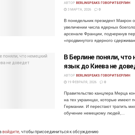
АВТОР
BERLINSPEAKS ГОВОРИТБЕРЛИН
3 МАРТА, 2026
0
В понедельник президент Макрон 
увеличении числа ядерных боеголо
арсенале Франции, подчеркнув пер
«продвинутого ядерного сдерживани
В Берлине поняли, что
язык до Киева не дове
АВТОР
BERLINSPEAKS ГОВОРИТБЕРЛИН
19 ФЕВРАЛЯ, 2026
0
Правительство канцлера Мерца ко
на тех украинцах, которые имеют п
Германии. И перестают тратить м
обучение немецкому людей,...
а
войдите,
чтобы присоединиться к обсуждению