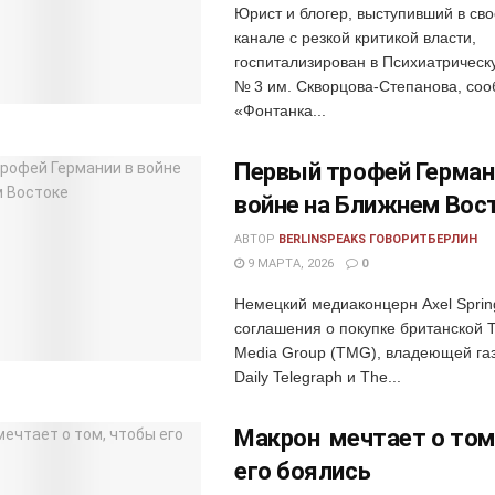
Юрист и блогер, выступивший в св
канале с резкой критикой власти,
госпитализирован в Психиатрическ
№ 3 им. Скворцова-Степанова, со
«Фонтанка...
Первый трофей Герман
войне на Ближнем Вос
АВТОР
BERLINSPEAKS ГОВОРИТБЕРЛИН
9 МАРТА, 2026
0
Немецкий медиаконцерн Axel Sprin
соглашения о покупке британской T
Media Group (TMG), владеющей га
Daily Telegraph и The...
Макрон мечтает о том
его боялись