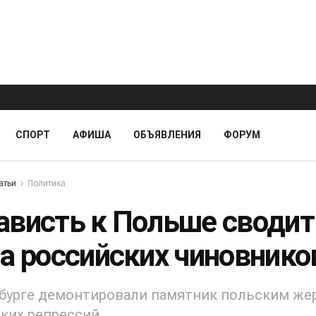
СПОРТ
АФИША
ОБЪЯВЛЕНИЯ
ФОРУМ
атьи
Политика
ависть к Польше сводит
ма российских чиновнико
бурге демонтировали памятник польским же
ких репрессий