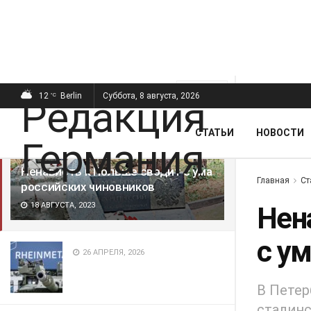
ПОСЛЕДНИЕ
ПОПУЛЯРНЫЕ
Фильтр
12
Berlin
Суббота, 8 августа, 2026
°C
СТАТЬИ
НОВОСТИ
Ненависть к Польше сводит с ума
Главная
Ст
российских чиновников
18 АВГУСТА, 2023
Нен
с у
26 АПРЕЛЯ, 2026
В Петер
сталинс