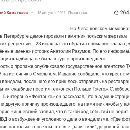
264
ний Каматозов
18 августа, 2023
Политика
На Левашовском мемориа
в Петербурге демонтировали памятник польским жертвам
ких репрессий – 23 июля на это обратил внимание глава це
нные имена» историк Анатолий Разумов. По его информац
ация кладбища не была в курсе произошедшего.
ость о пропаже опубликовало государственное агентство 
й на источник в Смольном. Издание сообщило, что крест с 
 вандалы, после чего его пришлось отправить на реставра
ьник кладбище посетил генконсул Польши Гжегож Слюбовск
). В интервью «Фонтанке» он рассказал, что в администрац
ли другую причину произошедшего: на памятник якобы упал
орис Вишневский заявил, что в такой ход событий не верит,
МВД о возбуждении уголовного дела о вандализме. «Где фо
ия настолько серьёзны, что всё „зачистили“ до ровной пло