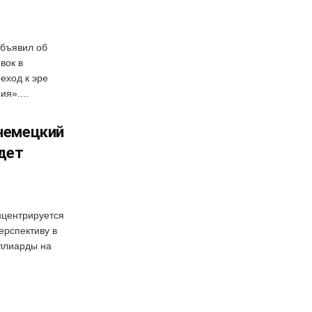
объявил об
вок в
еход к эре
я»....
 немецкий
дет
нцентрируется
ерспективу в
иллиарды на