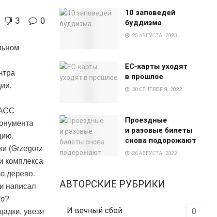
10 заповедей
3
0
буддизма
25 АВГУСТА, 2023
льном
EC-карты уходят
нтра
в прошлое
ии,
30 СЕНТЯБРЯ, 2022
ТАСС
Проездные
монумента
и разовые билеты
цию.
снова подорожают
и (Grzegorz
26 АВГУСТА, 2022
ии комплекса
о дерево.
АВТОРСКИЕ РУБРИКИ
 и написал
то?
И вечный сбой
0
щадки, увезя