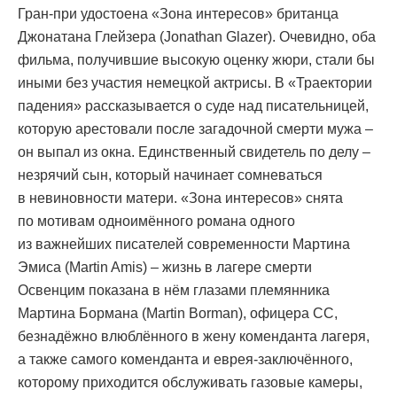
Гран-при удостоена «Зона интересов» британца
Джонатана Глейзера (Jonathan Glazer). Очевидно, оба
фильма, получившие высокую оценку жюри, стали бы
иными без участия немецкой актрисы. В «Траектории
падения» рассказывается о суде над писательницей,
которую арестовали после загадочной смерти мужа –
он выпал из окна. Единственный свидетель по делу –
незрячий сын, который начинает сомневаться
в невиновности матери. «Зона интересов» снята
по мотивам одноимённого романа одного
из важнейших писателей современности Мартина
Эмиса (Martin Amis) – жизнь в лагере смерти
Освенцим показана в нём глазами племянника
Мартина Бормана (Martin Borman), офицера СС,
безнадёжно влюблённого в жену коменданта лагеря,
а также самого коменданта и еврея-заключённого,
которому приходится обслуживать газовые камеры,