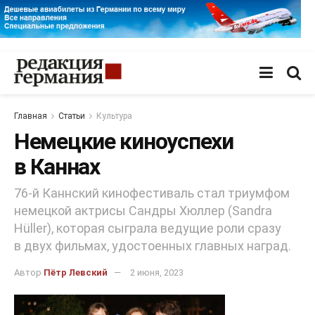
Главная
Статьи
Культура
Немецкие киноуспехи
в Каннах
76-й Каннский кинофестиваль стал триумфом
немецкой актрисы Сандры Хюллер (Sandra
Hüller), которая сыграла ведущие роли сразу
в двух фильмах, удостоенных главных наград.
Автор
Пётр Левский
2 июня, 2023