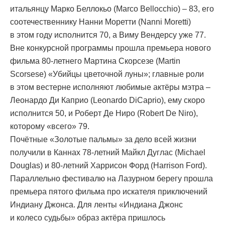
итальянцу Марко Беллокьо (Marco Bellocchio) – 83, его
соотечественнику Нанни Моретти (Nanni Moretti)
в этом году исполнится 70, а Виму Вендерсу уже 77.
Вне конкурсной программы прошла премьера нового
фильма 80-летнего Мартина Скорсезе (Martin
Scorsese) «Убийцы цветочной луны»; главные роли
в этом вестерне исполняют любимые актёры мэтра –
Леонардо Ди Каприо (Leonardo DiCaprio), ему скоро
исполнится 50, и Роберт Де Ниро (Robert De Niro),
которому «всего» 79.
Почётные «Золотые пальмы» за дело всей жизни
получили в Каннах 78-летний Майкл Дуглас (Michael
Douglas) и 80-летний Харрисон Форд (Harrison Ford).
Параллельно фестивалю на Лазурном берегу прошла
премьера пятого фильма про искателя приключений
Индиану Джонса. Для ленты «Индиана Джонс
и колесо судьбы» образ актёра пришлось