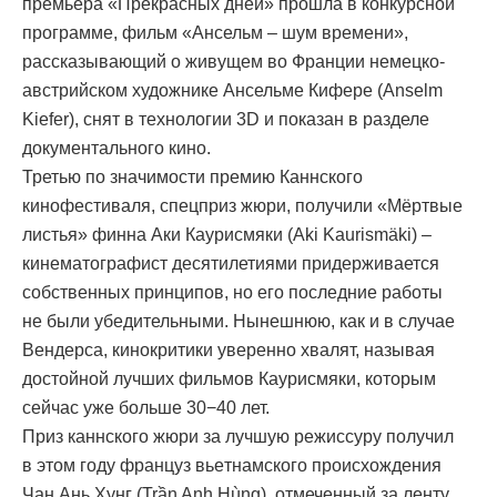
премьера «Прекрасных дней» прошла в конкурсной
программе, фильм «Ансельм – шум времени»,
рассказывающий о живущем во Франции немецко-
австрийском художнике Ансельме Кифере (Anselm
Kiefer), снят в технологии 3D и показан в разделе
документального кино.
Третью по значимости премию Каннского
кинофестиваля, спецприз жюри, получили «Мёртвые
листья» финна Аки Каурисмяки (Aki Kaurismäki) –
кинематографист десятилетиями придерживается
собственных принципов, но его последние работы
не были убедительными. Нынешнюю, как и в случае
Вендерса, кинокритики уверенно хвалят, называя
достойной лучших фильмов Каурисмяки, которым
сейчас уже больше 30−40 лет.
Приз каннского жюри за лучшую режиссуру получил
в этом году француз вьeтнамского происхождения
Чан Ань Хунг (Trần Anh Hùng), отмеченный за ленту