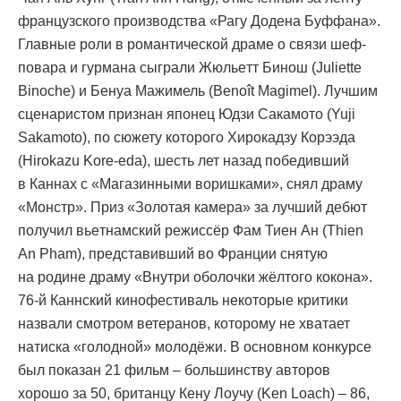
французского производства «Рагу Додена Буффана».
Главные роли в романтической драме о связи шеф-
повара и гурмана сыграли Жюльeтт Бинош (Juliette
Binoche) и Бенуа Мажимель (Benoît Magimel). Лучшим
сценаристом признан японец Юдзи Сакамото (Yuji
Sakamoto), по сюжету которого Хирокадзу Корээда
(Hirokazu Kore-eda), шесть лет назад победивший
в Каннах с «Магазинными воришками», снял драму
«Монстр». Приз «Золотая камера» за лучший дебют
получил вьeтнамский режиссёр Фам Тиен Ан (Thien
An Pham), представивший во Франции снятую
на родине драму «Внутри оболочки жёлтого кокона».
76-й Каннский кинофестиваль некоторые критики
назвали смотром ветеранов, которому не хватает
натиска «голодной» молодёжи. В основном конкурсе
был показан 21 фильм – большинству авторов
хорошо за 50, британцу Кену Лоучу (Ken Loach) – 86,