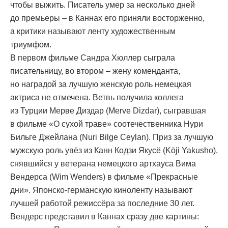
чтобы выжить. Писатель умер за несколько дней
до премьеры – в Каннах его приняли восторженно,
а критики называют ленту художественным
триумфом.
В первом фильме Сандра Хюллер сыграла
писательницу, во втором – жену коменданта,
но наградой за лучшую женскую роль немецкая
актриса не отмечена. Ветвь получила коллега
из Турции Мерве Диздар (Merve Dizdar), сыгравшая
в фильме «О сухой траве» соотечественника Нури
Бильге Джейлана (Nuri Bilge Ceylan). Приз за лучшую
мужскую роль увёз из Канн Кодзи Якусё (Kōji Yakusho),
снявшийся у ветерана немецкого артхауса Вима
Вендерса (Wim Wenders) в фильме «Прекрасные
дни». Японско-германскую киноленту называют
лучшей работой режиссёра за последние 30 лет.
Вендерс представил в Каннах сразу две картины: