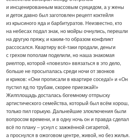
и инсценированным массовым суицидом, а у жены
и деток давно был заготовлен рецепт коктейля
из крысиного яда и барбитуратов. Неизвестно, кто
на небесах подал знак, но мойры очнулись, перешли
на другую пряжу, и каким-то образом конфликт
рассосался. Квартиру всё-таки продали, деньги
с грехом пополам поделили, но наша знакомая
риелтор, которой «повезло» ввязаться в это дело,
больше не просыпалась среди ночи от звонков
и криков: «Они прописали в квартире соседа!» и «Он
пустил яд по трубам, скорее приезжай!»
Жилплощадь досталась богемному отпрыску
артистического семейства, который был всём хорош,
только пил горькую. Дальнейшие злоключения были
вопросом времени, и в одну ночь он и правда сделал
всё по плану – уснул с зажжённой сигаретой,
а проснулся в ожоговом центре, живой, но без жилья.