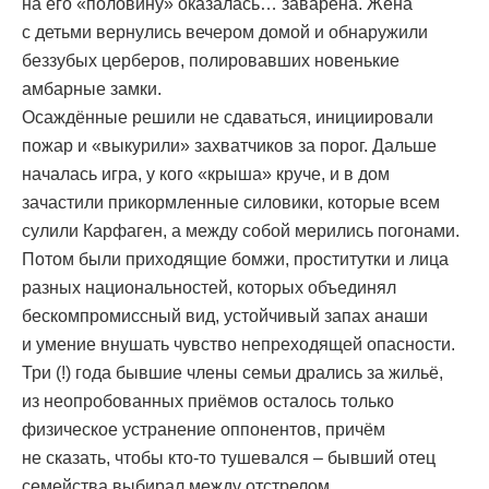
на его «половину» оказалась… заварена. Жена
с детьми вернулись вечером домой и обнаружили
беззубых церберов, полировавших новенькие
амбарные замки.
Осаждённые решили не сдаваться, инициировали
пожар и «выкурили» захватчиков за порог. Дальше
началась игра, у кого «крыша» круче, и в дом
зачастили прикормленные силовики, которые всем
сулили Карфаген, а между собой мерились погонами.
Потом были приходящие бомжи, проститутки и лица
разных национальностей, которых объединял
бескомпромиссный вид, устойчивый запах анаши
и умение внушать чувство непреходящей опасности.
Три (!) года бывшие члены семьи дрались за жильё,
из неопробованных приёмов осталось только
физическое устранение оппонентов, причём
не сказать, чтобы кто-то тушевался – бывший отец
семейства выбирал между отстрелом