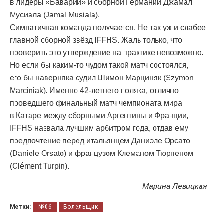
в лидеры «Баварии» и сборной Германии Джамал
Мусиала (Jamal Musiala).
Симпатичная команда получается. Не так уж и слабее
главной сборной звёзд IFFHS. Жаль только, что
проверить это утверждение на практике невозможно.
Но если бы каким-то чудом такой матч состоялся,
его бы наверняка судил Шимон Марциняк (Szymon
Marciniak). Именно 42-летнего поляка, отлично
проведшего финальный матч чемпионата мира
в Катаре между сборными Аргентины и Франции,
IFFHS назвала лучшим арбитром года, отдав ему
предпочтение перед итальянцем Даниэле Орсато
(Daniele Orsato) и французом Клеманом Тюрпеном
(Clément Turpin).
Марина Левицкая
Метки:
№06
Болельщик