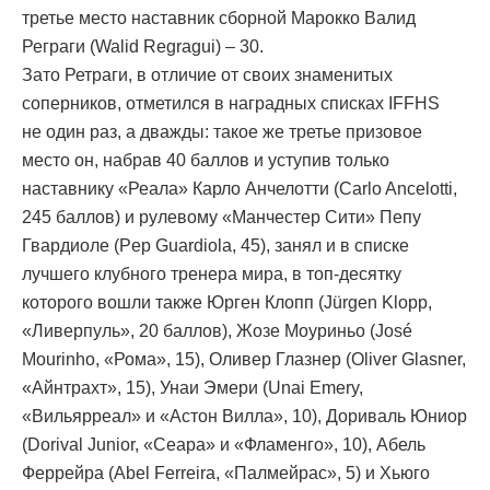
третье место наставник сборной Марокко Валид
Реграги (Walid Regragui) – 30.
Зато Ретраги, в отличие от своих знаменитых
соперников, отметился в наградных списках IFFHS
не один раз, а дважды: такое же третье призовое
место он, набрав 40 баллов и уступив только
наставнику «Реала» Карло Анчелотти (Carlo Ancelotti,
245 баллов) и рулевому «Манчестер Сити» Пепу
Гвардиоле (Pep Guardiola, 45), занял и в списке
лучшего клубного тренера мира, в топ-десятку
которого вошли также Юрген Клопп (Jürgen Klopp,
«Ливерпуль», 20 баллов), Жозе Моуриньо (José
Mourinho, «Рома», 15), Оливер Глазнер (Oliver Glasner,
«Айнтрахт», 15), Унаи Эмери (Unai Emery,
«Вильярреал» и «Астон Вилла», 10), Дориваль Юниор
(Dorival Junior, «Сеара» и «Фламенго», 10), Абель
Феррейра (Abel Ferreira, «Палмейрас», 5) и Хьюго