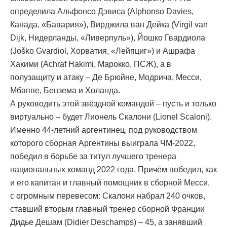
определила Альфонсо Дэвиса (Alphonso Davies,
Канада, «Бавария»), Вирджила ван Дейка (Virgil van
Dijk, Нидерланды, «Ливерпуль»), Йошко Гвардиола
(Joško Gvardiol, Хорватия, «Лейпциг») и Ашрафа
Хакими (Achraf Hakimi, Марокко, ПСЖ), а в
полузащиту и атаку – Де Брюйне, Модрича, Месси,
Мбаппе, Бензема и Холанда.
А руководить этой звёздной командой – пусть и только
виртуально – будет Лионель Скалони (Lionel Scaloni).
Именно 44-летний аргентинец, под руководством
которого сборная Аргентины выиграла ЧМ-2022,
победил в борьбе за титул лучшего тренера
национальных команд 2022 года. Причём победил, как
и его капитан и главный помощник в сборной Месси,
с огромным перевесом: Скалони набрал 240 очков,
ставший вторым главный тренер сборной Франции
Дидье Дешам (Didier Deschamps) – 45, а занявший