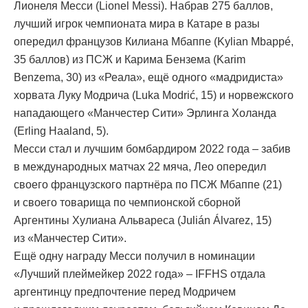
Лионеля Месси (Lionel Messi). Набрав 275 баллов,
лучший игрок чемпионата мира в Катаре в разы
опередил французов Килиана Мбаппе (Kylian Mbappé,
35 баллов) из ПСЖ и Карима Бензема (Karim
Benzema, 30) из «Реала», ещё одного «мадридиста»
хорвата Луку Модрича (Luka Modrić, 15) и норвежского
нападающего «Манчестер Сити» Эрлинга Холанда
(Erling Haaland, 5).
Месси стал и лучшим бомбардиром 2022 года – забив
в международных матчах 22 мяча, Лео опередил
своего французского партнёра по ПСЖ Мбаппе (21)
и своего товарища по чемпионской сборной
Аргентины Хулиана Альвареса (Julián Álvarez, 15)
из «Манчестер Сити».
Ещё одну награду Месси получил в номинации
«Лучший плеймейкер 2022 года» – IFFHS отдала
аргентинцу предпочтение перед Модричем