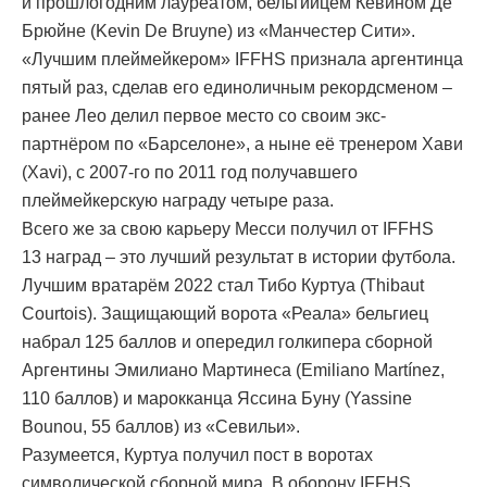
и прошлогодним лауреатом, бельгийцем Кевином Де
Брюйне (Kevin De Bruyne) из «Манчестер Сити».
«Лучшим плеймейкером» IFFHS признала аргентинца
пятый раз, сделав его единоличным рекордсменом –
ранее Лео делил первое место со своим экс-
партнёром по «Барселоне», а ныне её тренером Хави
(Xavi), с 2007-го по 2011 год получавшего
плеймейкерскую награду четыре раза.
Всего же за свою карьеру Месси получил от IFFHS
13 наград – это лучший результат в истории футбола.
Лучшим вратарём 2022 стал Тибо Куртуа (Thibaut
Courtois). Защищающий ворота «Реала» бельгиец
набрал 125 баллов и опередил голкипера сборной
Аргентины Эмилиано Мартинеса (Emiliano Martínez,
110 баллов) и марокканца Яссина Буну (Yassine
Bounou, 55 баллов) из «Севильи».
Разумеется, Куртуа получил пост в воротах
символической сборной мира. В оборону IFFHS