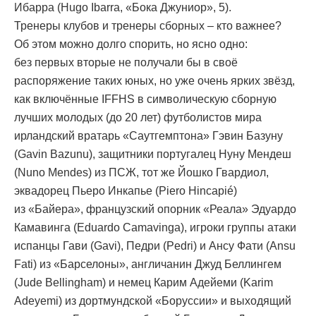
Ибарра (Hugo Ibarra, «Бока Джуниор», 5).
Тренеры клубов и тренеры сборных – кто важнее?
Об этом можно долго спорить, но ясно одно:
без первых вторые не получали бы в своё
распоряжение таких юных, но уже очень ярких звёзд,
как включённые IFFHS в символическую сборную
лучших молодых (до 20 лет) футболистов мира
ирландский вратарь «Саутгемптона» Гэвин Базуну
(Gavin Bazunu), защитники португалец Нуну Мендеш
(Nuno Mendes) из ПСЖ, тот же Йошко Гвардиол,
эквадорец Пьеро Инкапье (Piero Hincapié)
из «Байера», французский опорник «Реала» Эдуардо
Камавинга (Eduardo Camavinga), игроки группы атаки
испанцы Гави (Gavi), Педри (Pedri) и Ансу Фати (Ansu
Fati) из «Барселоны», англичанин Джуд Беллингем
(Jude Bellingham) и немец Карим Адейеми (Karim
Adeyemi) из дортмундской «Боруссии» и выходящий