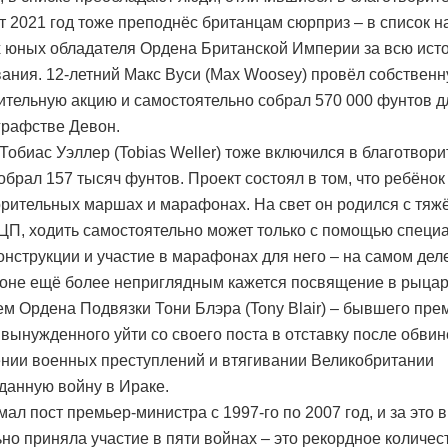
ут 2021 год тоже преподнёс британцам сюрприз – в список 
 юных обладателя Ордена Британской Империи за всю ист
ания. 12-летний Макс Вуси (Max Woosey) провёл собствен
ительную акцию и самостоятельно собрал 570 000 фунтов д
графстве Девон.
 Тобиас Уэллер (Tobias Weller) тоже включился в благотвор
собрал 157 тысяч фунтов. Проект состоял в том, что ребёнок
орительных маршах и марафонах. На свет он родился с тяж
П, ходить самостоятельно может только с помощью специ
онструкции и участие в марафонах для него – на самом деле
оне ещё более неприглядным кажется посвящение в рыца
ем Ордена Подвязки Тони Блэра (Tony Blair) – бывшего пре
 вынужденного уйти со своего поста в отставку после обви
нии военных преступлений и втягивании Великобритании
данную войну в Ираке.
мал пост премьер-министра с 1997-го по 2007 год, и за это 
но приняла участие в пяти войнах – это рекордное количес