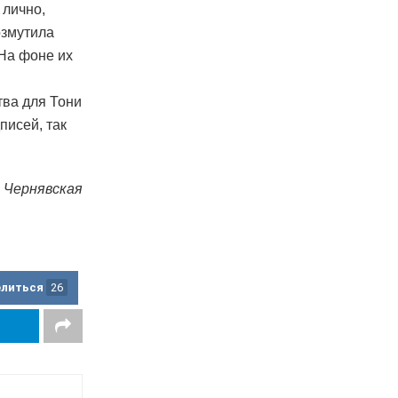
 лично,
озмутила
 На фоне их
тва для Тони
писей, так
 Чернявская
елиться
26