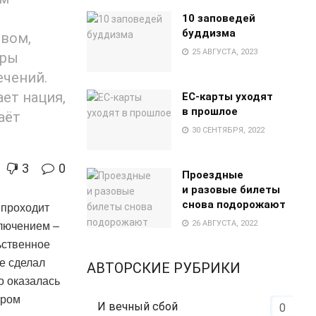
10 заповедей
буддизма
твом,
25 АВГУСТА, 2023
еры
ечений.
ет нация,
EC-карты уходят
в прошлое
аёт
30 СЕНТЯБРЯ, 2022
3
0
Проездные
и разовые билеты
снова подорожают
 проходит
26 АВГУСТА, 2022
ключением –
ьственное
ое сделал
АВТОРСКИЕ РУБРИКИ
о оказалась
ором
И вечный сбой
0