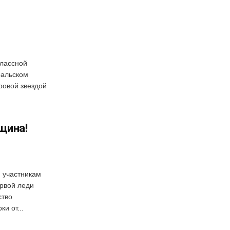
лассной
ральском
ровой звездой
щина!
 участникам
рвой леди
ство
и от...