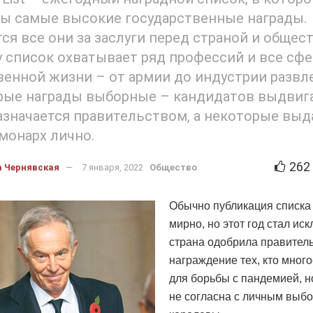
ы самые высокие государственные награды.
ся все они за заслуги перед страной и общес
 список охватывает ряд профессий и все сф
енной жизни – от армии до индустрии развл
ые награды выборные – кандидатов выдвига
азначается правительством, а некоторые выд
монарх лично.
262
а Чернявская
7 января, 2022
Общество
Обычно публикация списка
мирно, но этот год стал ис
страна одобрила правител
награждение тех, кто мног
для борьбы с пандемией, н
не согласна с личным выб