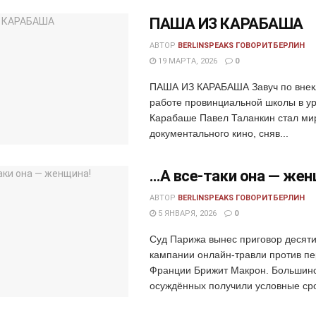
ПАША ИЗ КАРАБАША
АВТОР
BERLINSPEAKS ГОВОРИТБЕРЛИН
19 МАРТА, 2026
0
ПАША ИЗ КАРАБАША Завуч по внек
работе провинциальной школы в у
Карабаше Павел Таланкин стал ми
документального кино, сняв...
…А все-таки она — жен
АВТОР
BERLINSPEAKS ГОВОРИТБЕРЛИН
5 ЯНВАРЯ, 2026
0
Суд Парижа вынес приговор десяти
кампании онлайн-травли против пе
Франции Брижит Макрон. Большин
осуждённых получили условные срок