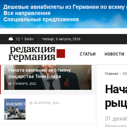
ПОСЛЕДНИЕ
ПОПУЛЯРНЫЕ
Фильтр
12
Berlin
Четверг, 6 августа, 2026
°C
СТАТЬИ
НОВОСТИ
Начата кампания за отмену
Главная
Ст
рыцарства Тони Блэра
7 ЯНВАРЯ, 2022
Нач
рыц
26 АПРЕЛЯ, 2026
31 дека
Honours