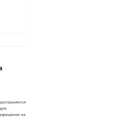
а
пространяется
 для
азрешение на