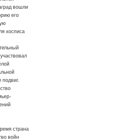
наград вошли
орию его
ную
ля хосписа
ительный
 участвовал
ёлой
альной
 подвиг.
рство
мьер-
нений
время страна
тво войн