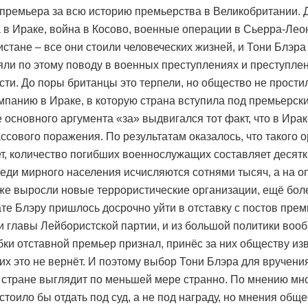
 премьера за всю историю премьерства в Великобритании. 
 в Ираке, война в Косово, военные операции в Сьерра-Лео
истане – все они стоили человеческих жизней, и Тони Блэра
яли по этому поводу в военных преступлениях и преступле
сти. До поры британцы это терпели, но общество не прости
мпанию в Ираке, в которую страна вступила под премьерск
е основного аргумента «за» выдвигался тот факт, что в Ирак
ссового поражения. По результатам оказалось, что такого 
ет, количество погибших военнослужащих составляет десятк
еди мирного населения исчисляются сотнями тысяч, а на 
 же выросли новые террористические организации, ещё бол
ате Блэру пришлось досрочно уйти в отставку с постов прем
и главы Лейбористской партии, и из большой политики воо
ки отставной премьер признал, принёс за них обществу из
их это не вернёт. И поэтому выбор Тони Блэра для вручен
 стране выглядит по меньшей мере странно. По мнению мног
стоило бы отдать под суд, а не под награду, но мнения общ