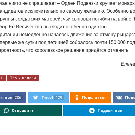
учае никто не спрашивает – Орден Подвязки вручает монарх
андидатов исключительно по своему желанию. Особенно в
группы солдатских матерей, чьи сыновья погибли на войне.
бор Её Величества выглядит особенно одиозно.
ритании немедленно началось движение за отмену рыцарс
 первые же сутки под петицией собралось почти 150 000 под
вероятность, что королевское решение придётся отменить.
Елена
01
Темы недели
иться
206
Tweet
129
Поделиться
Под
Отправить
Поделиться