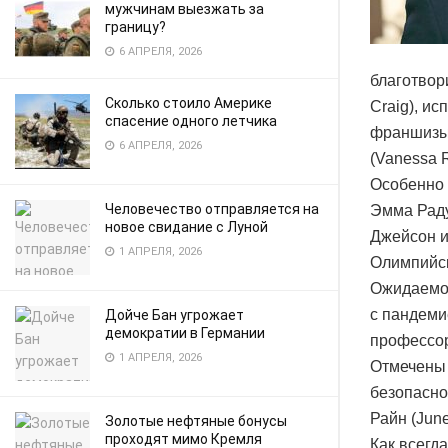
мужчинам выезжать за
границу?
6 АПРЕЛЯ, 2026
благотвор
Сколько стоило Америке
Craig), и
спасение одного летчика
франшизы.
6 АПРЕЛЯ, 2026
(Vanessa 
Особенно 
Человечество отправляется на
Эмма Раду
новое свидание с Луной
Джейсон и
1 АПРЕЛЯ, 2026
Олимпийск
Ожидаемо 
с пандеми
Дойче Бан угрожает
демократии в Германии
профессора
1 АПРЕЛЯ, 2026
Отмечены 
безопасно
Райн (Jun
Золотые нефтяные бонусы
проходят мимо Кремля
Как всегд