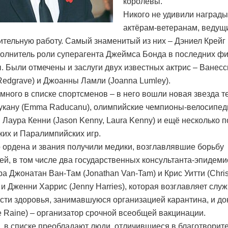
королевы.
Никого не удивили награды
актёрам-ветеранам, веду
ительную работу. Самый знаменитый из них – Дэниел Крейг 
сполнитель роли суперагента Джеймса Бонда в последних ф
 Были отмечены и заслуги двух известных актрис – Ванес
Redgrave) и Джоанны Ламли (Joanna Lumley).
много в списке спортсменов – в него вошли новая звезда т
кану (Emma Raducanu), олимпийские чемпионы-велосипед
 Лаура Кенни (Jason Kenny, Laura Kenny) и ещё несколько 
их и Паралимпийских игр.
ордена и звания получили медики, возглавлявшие борьбу
ей, в том числе два государственных консультанта-эпидеми
 Джонатан Ван-Там (Jonathan Van-Tam) и Крис Уитти (Chris 
и Дженни Харрис (Jenny Harries), которая возглавляет слу
сти здоровья, занимавшуюся организацией карантина, и до
e Raine) – организатор срочной всеобщей вакцинации.
а, в списке преобладают люди, отличившиеся в благотворит