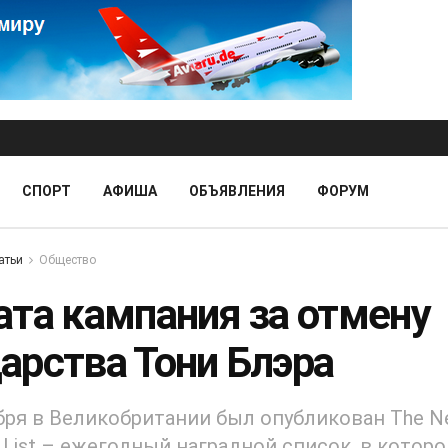
СПОРТ
АФИША
ОБЪЯВЛЕНИЯ
ФОРУМ
атьи
Общество
ата кампания за отмену
арства Тони Блэра
бря в Великобритании был опубликован The N
 List – ежегодный наградной список, в котор