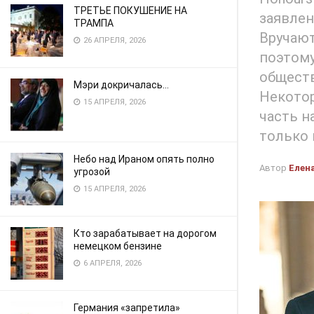
ТРЕТЬЕ ПОКУШЕНИЕ НА
заявлен
ТРАМПА
Вручают
26 АПРЕЛЯ, 2026
поэтому
обществ
Мэри докричалась…
Некотор
15 АПРЕЛЯ, 2026
часть н
только 
Небо над Ираном опять полно
Автор
Елен
угрозой
15 АПРЕЛЯ, 2026
Кто зарабатывает на дорогом
немецком бензине
6 АПРЕЛЯ, 2026
Германия «запретила»