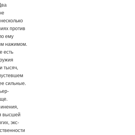
Два
не
 несколько
ниях против
ло ему
им нажимом.
е есть
оружия
и тысяч,
опустевшем
ее сильные.
ьер-
бще.
винения,
ия высшей
их, экс-
ественности