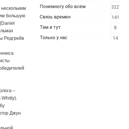
Понемногу обо всём
322
 нескольким
щим большую
Связь времен
141
(Daniel
Там и тут
8
ильмах
Только у нас
14
сы Редгрейв
енниса
исты
победителей
олога –
Whitty).
жбу
ктор Джун
ельной