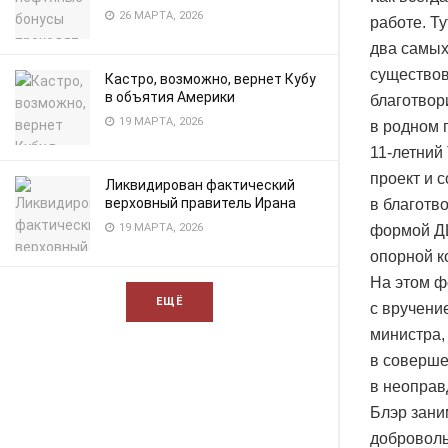
26 МАРТА, 2026
работе. Т
два самых
существов
Кастро, возможно, вернет Кубу
в объятия Америки
благотвор
19 МАРТА, 2026
в родном 
11-летний
проект и 
Ликвидирован фактический
верховный правитель Ирана
в благотв
19 МАРТА, 2026
формой ДЦ
опорной к
На этом ф
ЕЩЁ
с вручени
министра,
в соверше
в неоправ
Блэр зани
доброволь