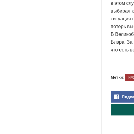
в этом сл
выбирая к
ситуация 
потерь вы
В Великоб
Блэра. За
что есть 
Метки:
№
Подел