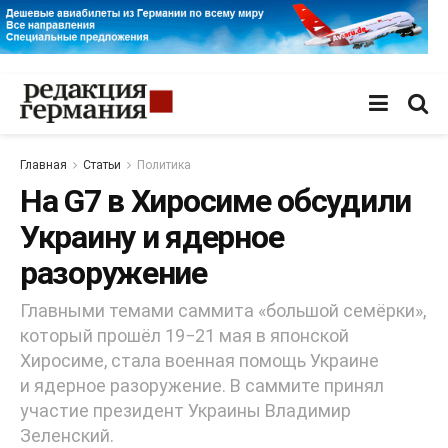
Главная
Статьи
Политика
На G7 в Хиросиме обсудили
Украину и ядерное
разоружение
Главными темами саммита «большой семёрки»,
который прошёл 19−21 мая в японской
Хиросиме, стала военная помощь Украине
и ядерное разоружение. В саммите принял
участие президент Украины Владимир
Зеленский.