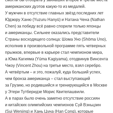
американских дуэтов какую-то из медалей.
У мужчин в отсутствие главных звёзд последних лет
Юдзюру Ханю (Yuzuru Hanyū) и Натана Чена (Nathan
Chen) за победу всё равно спорили только японцы
и американцы. Сильнее оказались представители
Страны восходящего солнца: Шома Уно (Shōma Uno),
исполнив в произвольной программе пять четверных
прыжков, впервые в карьере стал чемпионом мира,
а Юма Кагияма (Yūma Kagiyama), отодвинув Винсента
Чжоу (Vincent Zhou) на третье место, взял серебро.
А четвёртым – и это, пожалуй, куда больший успех,
чем бронза американца – стал выступающий
за Грузию, но родившийся и тренирующийся в Москве
у Этери Тутберидзе Морис Квителашвили.
А в парах было очень заметно отсутствие россиян
и китайских олимпийских чемпионов Суй Вэньцзин
(Sui Wenjing) и Хань Цуна (Han Cong), которые