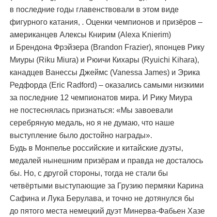
в последние годы главенствовали в этом виде
фигурного катания, . Оценки чемпионов и призёров –
американцев Алексы Книрим (Alexa Knierim)
и Брендона Фрэйзера (Brandon Frazier), японцев Рику
Миуры (Riku Miura) и Рюичи Кихары (Ryuichi Kihara),
канадцев Ванессы Джеймс (Vanessa James) и Эрика
Редфорда (Eric Radford) – оказались самыми низкими
за последние 12 чемпионатов мира. И Рику Миура
не постеснялась признаться: «Мы завоевали
серебряную медаль, но я не думаю, что наше
выступление было достойно награды».
Будь в Монпелье российские и китайские дуэты,
медалей нынешним призёрам и правда не досталось
бы. Но, с другой стороны, тогда не стали бы
четвёртыми выступающие за Грузию пермяки Карина
Сафина и Лука Берулава, и точно не дотянулся бы
до пятого места немецкий дуэт Минерва-Фабьен Хазе