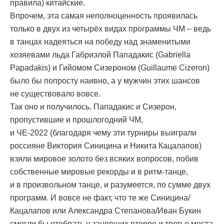
правила) китайские.
Впрочем, эта самая неполноценность проявилась
только в двух из четырёх видах программы ЧМ – ведь
в танцах надеяться на победу над знаменитыми
хозяевами льда Габриэлой Пападакис (Gabriella
Papadakis) и Гийомом Сизероном (Guillaume Cizeron)
было бы попросту наивно, а у мужчин этих шансов
не существовало вовсе.
Так оно и получилось. Пападакис и Сизерон,
пропустившие и прошлогодний ЧМ,
и ЧЕ-2022 (благодаря чему эти турниры выиграли
россияне Виктория Синицина и Никита Кацалапов)
взяли мировое золото без всяких вопросов, побив
собственные мировые рекорды и в ритм-танце,
и в произвольном танце, и разумеется, по сумме двух
программ. И вовсе не факт, что те же Синицина/
Кацалапов или Александра Степанова/Иван Букин
смогли бы отобрать у занявших второе и третье места