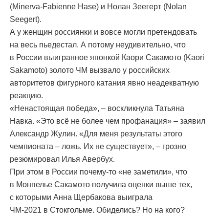
(Minerva-Fabienne Hase) и Нолан Зеегерт (Nolan
Seegert).
А у женщин россиянки и вовсе могли претендовать
на весь пьедестал. А потому неудивительно, что
в России выигранное японкой Каори Сакамото (Kaori
Sakamoto) золото ЧМ вызвало у российских
авторитетов фигурного катания явно неадекватную
реакцию.
«Ненастоящая победа», – воскликнула Татьяна
Навка. «Это всё не более чем профанация» – заявил
Александр Жулин. «Для меня результаты этого
чемпионата – ложь. Их не существует», – грозно
резюмировал Илья Авербух.
При этом в России почему-то «не заметили», что
в Монпелье Сакамото получила оценки выше тех,
с которыми Анна Щербакова выиграла
ЧМ-2021 в Стокгольме. Обиделись? Но на кого?