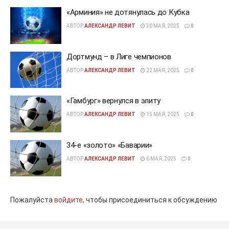
«Арминия» не дотянулась до Кубка
АВТОР
АЛЕКСАНДР ЛЕВИТ
30 МАЯ, 2025
0
Дортмунд – в Лиге чемпионов
АВТОР
АЛЕКСАНДР ЛЕВИТ
22 МАЯ, 2025
0
«Гамбург» вернулся в элиту
АВТОР
АЛЕКСАНДР ЛЕВИТ
15 МАЯ, 2025
0
34-е «золото» «Баварии»
АВТОР
АЛЕКСАНДР ЛЕВИТ
6 МАЯ, 2025
0
Пожалуйста
войдите,
чтобы присоединиться к обсуждению