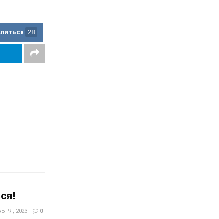
елиться
28
ся!
БРЯ, 2023
0