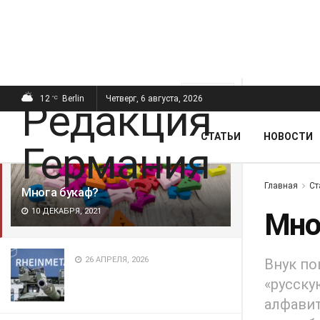
ПОСЛЕДНИЕ
ПОПУЛЯРНЫЕ
Фильтр
12
Berlin
Четверг, 6 августа, 2026
°C
СТАТЬИ
НОВОСТИ
Главная
Ст
Многа букаф?
10 ДЕКАБРЯ, 2021
Мно
26 АПРЕЛЯ, 2026
Внук по
«русску
алфавит