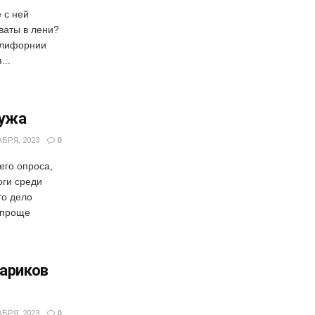
 с ней
ваты в лени?
алифорнии
...
мужа
БРЯ, 2023
0
его опроса,
оги среди
то дело
 проще
кариков
БРЯ, 2023
0