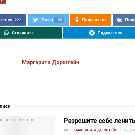
49
иться
222
Tweet
139
Поделиться
Под
Отправить
Поделиться
Маргарита Дорштейн
аписи
Разрешите себе ленить
АВТОР
МАРГАРИТА ДОРШТЕЙН
8 ДЕКА