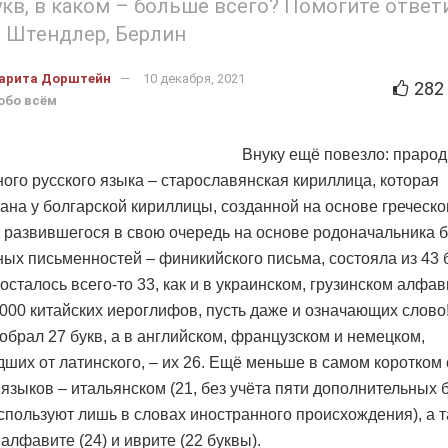
укв, в каком – больше всего? Помогите ответ
 Штендлер, Берлин
арита Дорштейн
10 декабря, 2021
282
обо всём
Внуку ещё повезло: праро
ого русского языка – старославянская кириллица, которая
ана у болгарской кириллицы, созданной на основе греческо
 развившегося в свою очередь на основе родоначальника 
ых письменностей – финикийского письма, состояла из 43 б
осталось всего-то 33, как и в украинском, грузинском алфави
 000 китайских иероглифов, пусть даже и означающих слово
обрал 27 букв, а в английском, французском и немецком,
ших от латинского, – их 26. Ещё меньше в самом коротком
 языков – итальянском (21, без учёта пяти дополнительных б
спользуют лишь в словах иностранного происхождения), а 
алфавите (24) и иврите (22 буквы).