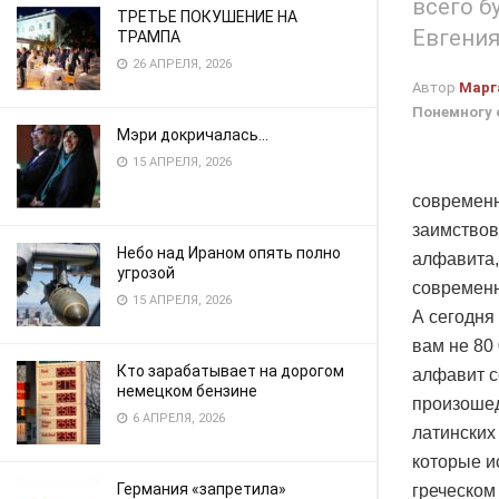
всего б
ТРЕТЬЕ ПОКУШЕНИЕ НА
Евгения
ТРАМПА
26 АПРЕЛЯ, 2026
Автор
Марг
Понемногу 
Мэри докричалась…
15 АПРЕЛЯ, 2026
современн
заимствов
Небо над Ираном опять полно
алфавита,
угрозой
современн
15 АПРЕЛЯ, 2026
А сегодня 
вам не 80
Кто зарабатывает на дорогом
алфавит с
немецком бензине
произошед
6 АПРЕЛЯ, 2026
латинских
которые и
Германия «запретила»
греческом 