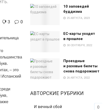
ить.
10 заповедей
буддизма
25 АВГУСТА, 2023
3
0
EC-карты уходят
дительница
в прошлое
30 СЕНТЯБРЯ, 2022
го
большинства
Проездные
укв.
и разовые билеты
тах, – это
снова подорожают
! Испанский
26 АВГУСТА, 2022
 среди
АВТОРСКИЕ РУБРИКИ
укв,
также
И вечный сбой
0