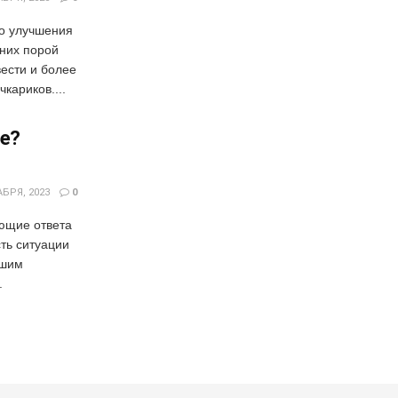
го улучшения
 них порой
ести и более
кариков....
де?
БРЯ, 2023
0
ющие ответа
ть ситуации
ешим
.