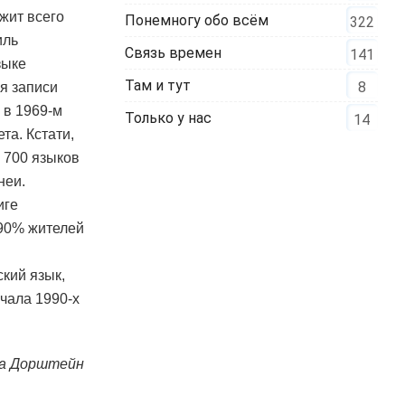
жит всего
Понемногу обо всём
322
иль
Связь времен
141
зыке
Там и тут
8
ля записи
бы в 1969-м
Только у нас
14
та. Кстати,
в 700 языков
неи.
иге
 90% жителей
кий язык,
ачала 1990-х
а Дорштейн