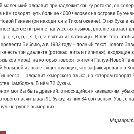
й маленький алфавит принадлежит языку ротокас, он содер
На нём говорят чуть больше 4000 человек на острове Бугенв
 Новой Гвинеи (он находится в Тихом океане). Этих букв в я
относящегося к группе папуасских языков, вполне хватает д
, g, i, k, o, p, r, s, t, u, v, взятых из латиницы. И для того, что
еревести Библию, а в 1982 году – полный текст Нового Заве
ыка есть три диалекта (ротокас, аита и пипипая), входящие 
 языков мира), на которых говорят жители Папуа-Новой Гви
й большой из ныне существующих, что зафиксировано в Кн
Гиннесса, – алфавит кхмерского языка, на котором говорят
стве Камбоджа. В нём 72 буквы.
ном мог бы быть древний, относящийся к кавказским, убыхс
торого насчитывал 91 букву, из них 84 согласных. Увы, с н
нул» к группе вымерших.
Маргарит