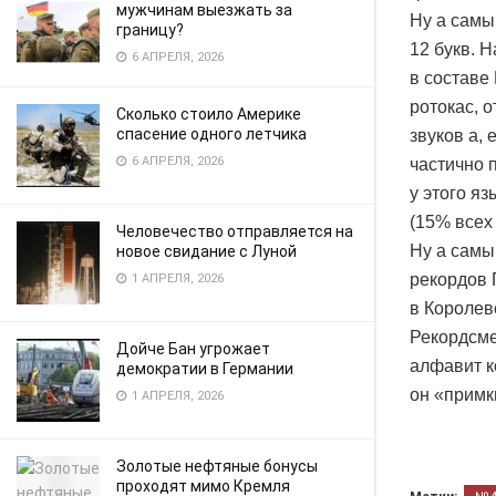
мужчинам выезжать за
Ну а самы
границу?
12 букв. 
6 АПРЕЛЯ, 2026
в составе
ротокас, 
Сколько стоило Америке
спасение одного летчика
звуков a, e
6 АПРЕЛЯ, 2026
частично п
у этого яз
(15% всех
Человечество отправляется на
Ну а самы
новое свидание с Луной
рекордов 
1 АПРЕЛЯ, 2026
в Королев
Рекордсме
Дойче Бан угрожает
алфавит ко
демократии в Германии
он «примк
1 АПРЕЛЯ, 2026
Золотые нефтяные бонусы
проходят мимо Кремля