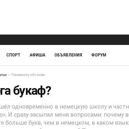
СПОРТ
АФИША
ОБЪЯВЛЕНИЯ
ФОРУМ
атьи
Понемногу обо всём
га букаф?
шёл одновременно в немецкую школу и част
ю». И сразу засыпал меня вопросами: почему 
е больше букв, чем в немецком, в каком язы