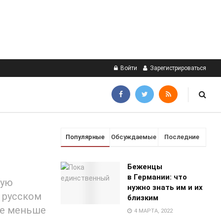
Войти
Зарегистрироваться
Популярные
Обсуждаемые
Последние
Беженцы
в Германии: что
ную
нужно знать им и их
в русском
близким
ке меньше
4 МАРТА, 2022