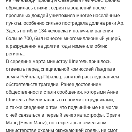
на Рейнланд-Пфальц и Северный Рейн-Вестфалию
обрушилась стихия: серия наводнений после
проливных дождей уничтожила многие населённые
пункты, особенно сильно пострадала долина реки Ар.
Здесь погибли 134 человека и получили ранения
больше 700, был нанесён многомиллионный ущерб,
а разрушения на долгие годы изменили облик
региона.
В середине марта министру Шпигель пришлось
отвечать перед специальной комиссией Ландтага
земли Рейнланд-Пфальц, занятой расследованием
обстоятельств трагедии. Ранее достоянием
общественности стали сообщения, которыми Анне
Шпигель обменивалась со своими сотрудниками,
а также сведения о том, что подчинённые не могли
с ней связаться в первый вечер катастрофы. Эрвин
Манц (Erwin Manz), госсекретарь в земельном
министерстве охраны окружающей среды, не смог