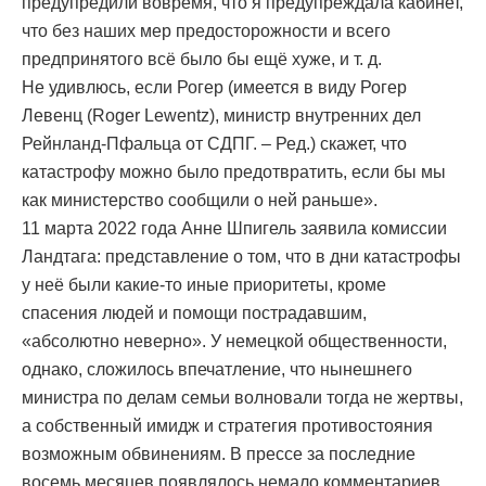
предупредили вовремя, что я предупреждала кабинет,
что без наших мер предосторожности и всего
предпринятого всё было бы ещё хуже, и т. д.
Не удивлюсь, если Рогер (имеется в виду Рогер
Левенц (Roger Lewentz), министр внутренних дел
Рейнланд-Пфальца от СДПГ. – Ред.) скажет, что
катастрофу можно было предотвратить, если бы мы
как министерство сообщили о ней раньше».
11 марта 2022 года Анне Шпигель заявила комиссии
Ландтага: представление о том, что в дни катастрофы
у неё были какие-то иные приоритеты, кроме
спасения людей и помощи пострадавшим,
«абсолютно неверно». У немецкой общественности,
однако, сложилось впечатление, что нынешнего
министра по делам семьи волновали тогда не жертвы,
а собственный имидж и стратегия противостояния
возможным обвинениям. В прессе за последние
восемь месяцев появлялось немало комментариев,