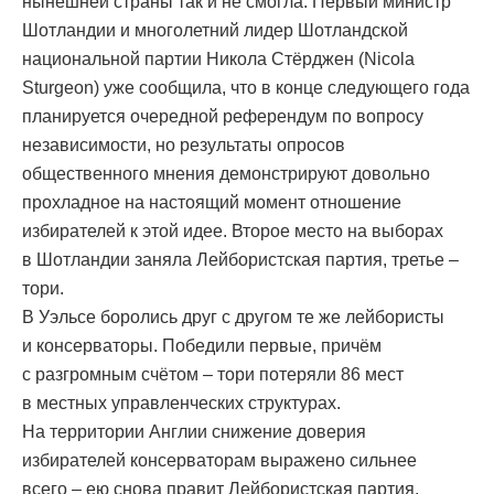
нынешней страны так и не смогла. Первый министр
Шотландии и многолетний лидер Шотландской
национальной партии Никола Стёрджен (Nicola
Sturgeon) уже сообщила, что в конце следующего года
планируется очередной референдум по вопросу
независимости, но результаты опросов
общественного мнения демонстрируют довольно
прохладное на настоящий момент отношение
избирателей к этой идее. Второе место на выборах
в Шотландии заняла Лейбористская партия, третье –
тори.
В Уэльсе боролись друг с другом те же лейбористы
и консерваторы. Победили первые, причём
с разгромным счётом – тори потеряли 86 мест
в местных управленческих структурах.
На территории Англии снижение доверия
избирателей консерваторам выражено сильнее
всего – ею снова правит Лейбористская партия.