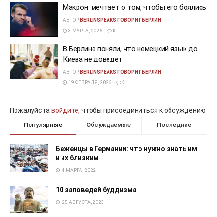
Макрон мечтает о том, чтобы его боялись
АВТОР
BERLINSPEAKS ГОВОРИТБЕРЛИН
3 МАРТА, 2026
0
В Берлине поняли, что немецкий язык до
Киева не доведет
АВТОР
BERLINSPEAKS ГОВОРИТБЕРЛИН
19 ФЕВРАЛЯ, 2026
0
Пожалуйста
войдите,
чтобы присоединиться к обсуждению
Популярные
Обсуждаемые
Последние
Беженцы в Германии: что нужно знать им
и их близким
4 МАРТА, 2022
10 заповедей буддизма
25 АВГУСТА, 2023