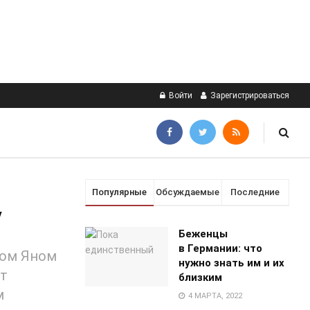
Войти
Зарегистрироваться
Популярные
Обсуждаемые
Последние
у
Беженцы
в Германии: что
ром Яном
нужно знать им и их
ёт
близким
м
4 МАРТА, 2022