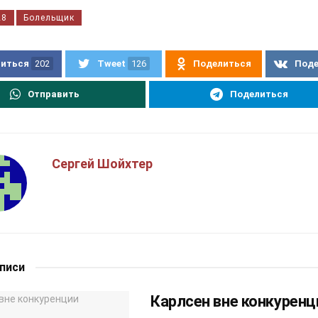
28
Болельщик
иться
202
Tweet
126
Поделиться
Под
Отправить
Поделиться
Сергей Шойхтер
аписи
Карлсен вне конкуренц