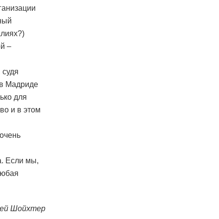
рганизации
ный
алиях?)
й –
 судя
 в Мадриде
ько для
во и в этом
 очень
. Если мы,
любая
ей Шойхтер