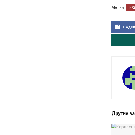
Метки:
№
Подел
Другие з