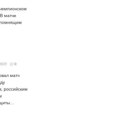
а чемпионском
 В матче
епомнящим
2023
0
овал матч
жду
в, российским
м
щиты...