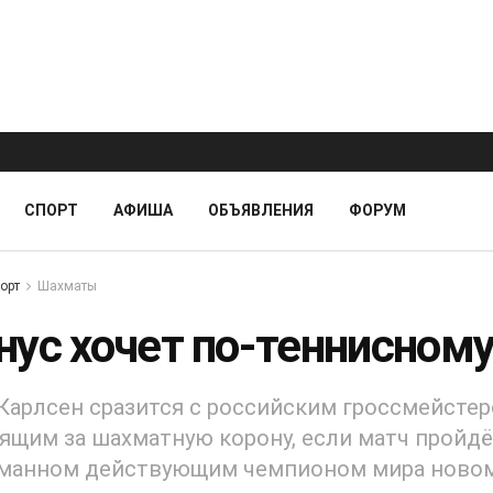
СПОРТ
АФИША
ОБЪЯВЛЕНИЯ
ФОРУМ
орт
Шахматы
нус хочет по-теннисном
Карлсен сразится с российским гроссмейсте
щим за шахматную корону, если матч пройд
уманном действующим чемпионом мира ново