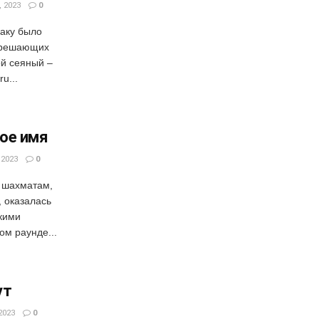
 2023
0
Баку было
о решающих
ой сеяный –
u...
ое имя
 2023
0
 шахматам,
, оказалась
кими
ом раунде...
ут
2023
0