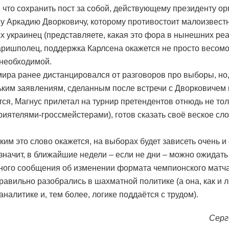
о, что сохранить пост за собой, действующему президенту о
у Аркадию Дворковичу, которому противостоит малоизвест
х украинец (представляете, какая это фора в нынешних ре
ришполец, поддержка Карлсена окажется не просто весомо
необходимой.
ира ранее дистанцировался от разговоров про выборы, но,
ьким заявлениям, сделанным после встречи с Дворковичем
тся, Магнус прилетал на турнир претендентов отнюдь не тол
приятелями-гроссмейстерами), готов сказать своё веское сло
аким это слово окажется, на выборах будет зависеть очень и
 значит, в ближайшие недели – если не дни – можно ожидать
ого сообщения об изменении формата чемпионского матча
правильно разобрались в шахматной политике (а она, как и 
аналитике и, тем более, логике поддаётся с трудом).
Серг