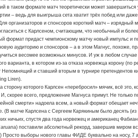
й в таком формате матч теоретически может завершиться 
ртии – ведь для выигрыша сета хватит трёх побед или даже
 Для организаторов и спонсоров короткий матч – изрядный м
огласиться с Карлсеном, считающим, что необычный и боле
й формат придаст чемпионскому матчу новый импульс и 
новую аудиторию и спонсоров – а в этом Магнус, похоже, пр
учиться весомее возможных минусов. И уж в любом случае
ого варианта, в котором из-за отказа норвежца корону (по р
 Непомнящий и ставший вторым в турнире претендентов к
ng Liren).
а сторону которого Карлсен «перебросил» мячик, всё это, к
 И, скорее всего, предложение Магнуса примут. Не только по
чейной смерти» надоела всем, а новый формат обещает неч
е. (В матче Карлсена с Сергеем Карякиным было десять (из 
ких ничьих, спустя два года норвежец и американец Фабиа
Caruana) поставили абсолютный рекорд, завершив миром в
.) Просто выборы нового главы ФИДЕ буквально на носу, 7 а