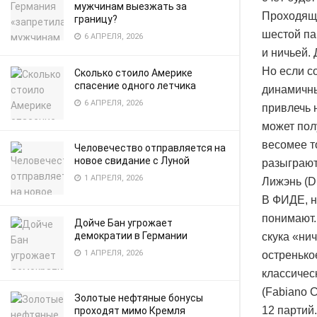
мужчинам выезжать за
Проходящи
границу?
шестой па
6 АПРЕЛЯ, 2026
и ничьей.
Но если с
Сколько стоило Америке
спасение одного летчика
динамичны
6 АПРЕЛЯ, 2026
привлечь 
может пол
весомее т
Человечество отправляется на
новое свидание с Луной
разыграют
1 АПРЕЛЯ, 2026
Лижэнь (Di
В ФИДЕ, н
понимают.
Дойче Бан угрожает
демократии в Германии
скука «ни
1 АПРЕЛЯ, 2026
остренько
классичес
(Fabiano 
Золотые нефтяные бонусы
12 партий
проходят мимо Кремля