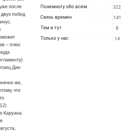
Понемногу обо всём
уже после
322
 двух побед
Связь времен
141
инус.
Там и тут
8
е
поможет
Только у нас
14
ав – плюс
 куда
егламенту)
итаец Дин
онечно же,
тому, что
то
12)
но Каруана
се
вгуста,