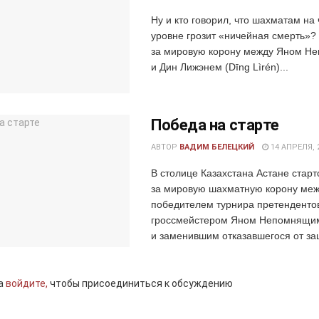
Ну и кто говорил, что шахматам н
уровне грозит «ничейная смерть»?
за мировую корону между Яном Н
и Дин Лижэнем (Dīng Lìrén)...
Победа на старте
АВТОР
ВАДИМ БЕЛЕЦКИЙ
14 АПРЕЛЯ, 
В столице Казахстана Астане старт
за мировую шахматную корону ме
победителем турнира претенденто
гроссмейстером Яном Непомнящи
и заменившим отказавшегося от за
а
войдите,
чтобы присоединиться к обсуждению