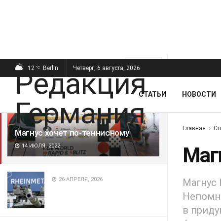
ПОСЛЕДНИЕ
ПОПУЛЯРНЫЕ
Фильтр
12
Berlin
Четверг, 6 августа, 2026
°C
СТАТЬИ
НОВОСТИ
Главная
Сп
Магнус хочет по-теннисному
14 ИЮЛЯ, 2022
Маг
26 АПРЕЛЯ, 2026
Магнус 
Непомня
в прид