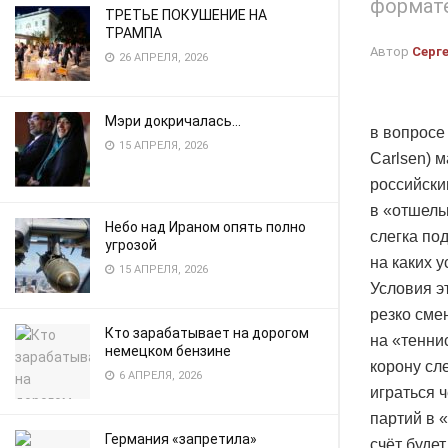
формате
ТРЕТЬЕ ПОКУШЕНИЕ НА
ТРАМПА
Автор
Серг
26 АПРЕЛЯ, 2026
Мэри докричалась…
в вопросе
15 АПРЕЛЯ, 2026
Carlsen) 
российски
в «отшель
Небо над Ираном опять полно
слегка по
угрозой
на каких 
15 АПРЕЛЯ, 2026
Условия э
резко сме
Кто зарабатывает на дорогом
на «тенни
немецком бензине
корону сл
6 АПРЕЛЯ, 2026
играться 
партий в 
Германия «запретила»
счёт буде