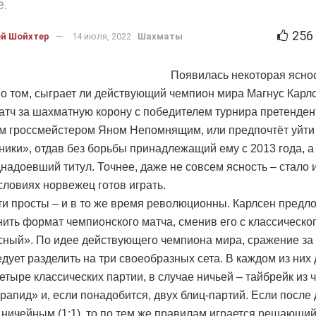
.
256
ей Шойхтер
14 июля, 2022
Шахматы
Появилась некоторая ясно
 о том, сыграет ли действующий чемпион мира Магнус Карл
матч за шахматную корону с победителем турнира претенден
м гроссмейстером Яном Непомнящим, или предпочтёт уйти
ники», отдав без борьбы принадлежащий ему с 2013 года, а
днадоевший титул. Точнее, даже не совсем ясность – стало 
условиях норвежец готов играть.
ти просты – и в то же время революционны. Карлсен пред
нить формат чемпионского матча, сменив его с классическо
сный». По идее действующего чемпиона мира, сражение з
едует разделить на три своеобразных сета. В каждом из ни
четыре классических партии, в случае ничьей – тайбрейк из 
«рапид» и, если понадобится, двух блиц-партий. Если после 
т ничейным (1:1), то по тем же правилам играется решающий 