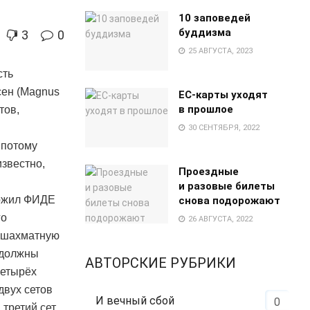
10 заповедей
буддизма
3
0
25 АВГУСТА, 2023
сть
сен (Magnus
EC-карты уходят
в прошлое
тов,
30 СЕНТЯБРЯ, 2022
 потому
известно,
Проездные
и разовые билеты
ложил ФИДЕ
снова подорожают
го
26 АВГУСТА, 2022
а шахматную
х должны
АВТОРСКИЕ РУБРИКИ
четырёх
двух сетов
И вечный сбой
0
третий сет.