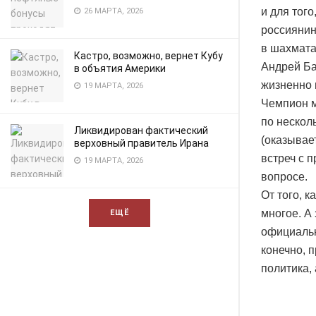
и для тог
26 МАРТА, 2026
россиянин
в шахмата
Кастро, возможно, вернет Кубу
Андрей Ба
в объятия Америки
жизненно 
19 МАРТА, 2026
Чемпион м
по нескол
Ликвидирован фактический
(оказывае
верховный правитель Ирана
встреч с 
19 МАРТА, 2026
вопросе.
От того, к
многое. А
ЕЩЁ
официальн
конечно, 
политика, 