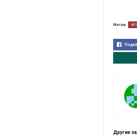
Метки:
№
Подел
Другие з