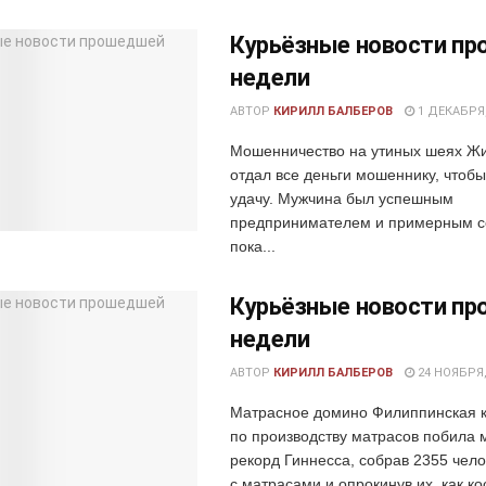
Курьёзные новости п
недели
АВТОР
КИРИЛЛ БАЛБЕРОВ
1 ДЕКАБРЯ,
Мошенничество на утиных шеях Жи
отдал все деньги мошеннику, чтоб
удачу. Мужчина был успешным
предпринимателем и примерным с
пока...
Курьёзные новости п
недели
АВТОР
КИРИЛЛ БАЛБЕРОВ
24 НОЯБРЯ,
Матрасное домино Филиппинская 
по производству матрасов побила 
рекорд Гиннесса, собрав 2355 чело
с матрасами и опрокинув их, как к