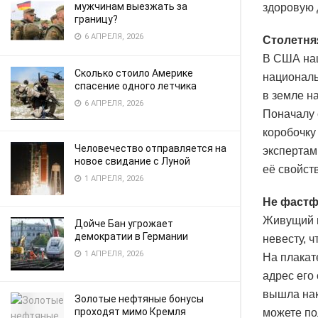
мужчинам выезжать за
здоровую 
границу?
6 АПРЕЛЯ, 2026
Столетня
В США наш
Сколько стоило Америке
националь
спасение одного летчика
в земле н
6 АПРЕЛЯ, 2026
Поначалу 
коробочку
Человечество отправляется на
экспертам
новое свидание с Луной
её свойст
1 АПРЕЛЯ, 2026
Не фаст
Живущий в
Дойче Бан угрожает
демократии в Германии
невесту, ч
1 АПРЕЛЯ, 2026
На плакат
адрес его
вышла нак
Золотые нефтяные бонусы
проходят мимо Кремля
можете по