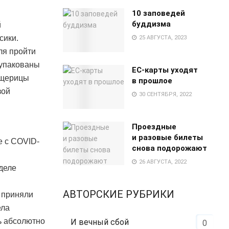
10 заповедей
буддизма
й
сики.
25 АВГУСТА, 2023
ля пройти
 упакованы
EC-карты уходят
 ящерицы
в прошлое
зой
30 СЕНТЯБРЯ, 2022
Проездные
и разовые билеты
е с COVID-
снова подорожают
26 АВГУСТА, 2022
деле
АВТОРСКИЕ РУБРИКИ
 приняли
ела
ь абсолютно
И вечный сбой
0