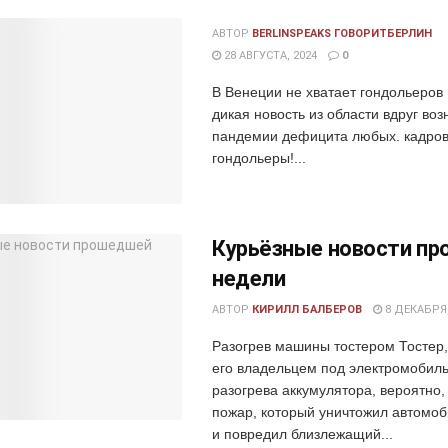
АВТОР
BERLINSPEAKS ГОВОРИТБЕРЛИН
28 АВГУСТА, 2024
0
В Венеции не хватает гондольеров
дикая новость из области вдруг во
пандемии дефицита любых. кадров
гондольеры!...
Курьёзные новости п
недели
АВТОР
КИРИЛЛ БАЛБЕРОВ
8 ДЕКАБРЯ,
Разогрев машины тостером Тосте
его владельцем под электромобиль
разогрева аккумулятора, вероятно,
пожар, который уничтожил автомоб
и повредил близлежащий...