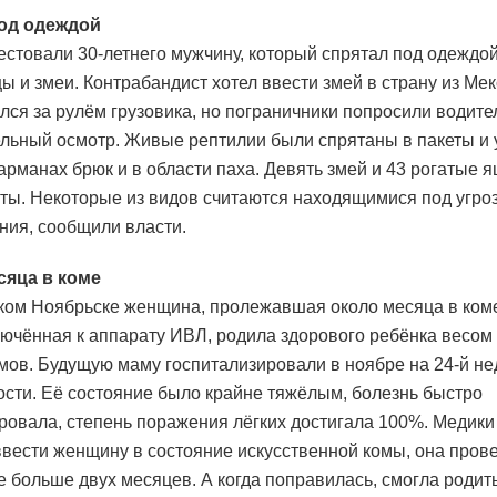
под одеждой
стовали 30-летнего мужчину, который спрятал под одеждо
ы и змеи. Контрабандист хотел ввести змей в страну из Мек
лся за рулём грузовика, но пограничники попросили водите
льный осмотр. Живые рептилии были спрятаны в пакеты и
 карманах брюк и в области паха. Девять змей и 43 рогатые
ты. Некоторые из видов считаются находящимися под угро
ния, сообщили власти.
сяца в коме
ком Ноябрьске женщина, пролежавшая около месяца в ком
лючённая к аппарату ИВЛ, родила здорового ребёнка весом
мов. Будущую маму госпитализировали в ноябре на 24-й не
сти. Её состояние было крайне тяжёлым, болезнь быстро
ровала, степень поражения лёгких достигала 100%. Медики
вести женщину в состояние искусственной комы, она пров
е больше двух месяцев. А когда поправилась, смогла родит