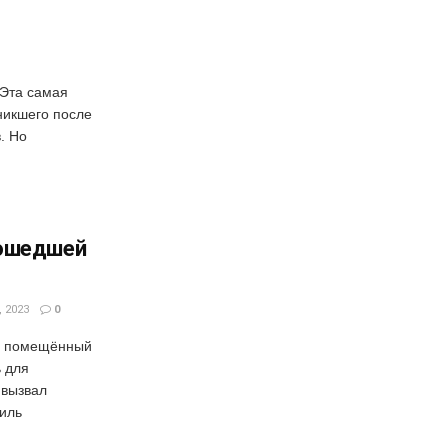
 Эта самая
зникшего после
. Но
рошедшей
 2023
0
р, помещённый
 для
 вызвал
иль