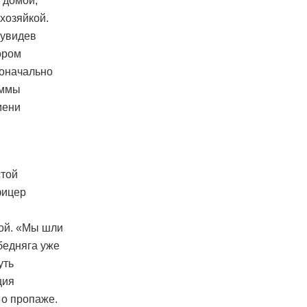
 домой,
хозяйкой.
 увидев
ором
воначально
уммы
мени
стой
фицер
кой. «Мы шли
 бедняга уже
уть
ция
 о пропаже.