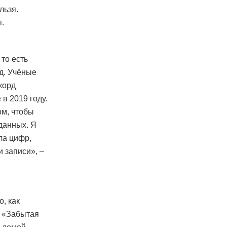
льзя.
я.
 то есть
д. Учёные
корд
в 2019 году.
ом, чтобы
данных. Я
ла цифр,
 записи», –
о, как
у «Забытая