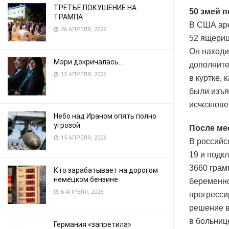
ТРЕТЬЕ ПОКУШЕНИЕ НА
50 змей 
ТРАМПА
В США аре
26 АПРЕЛЯ, 2026
52 ящериц
Он находи
Мэри докричалась…
дополните
15 АПРЕЛЯ, 2026
в куртке,
были изъя
исчезнове
Небо над Ираном опять полно
угрозой
После ме
15 АПРЕЛЯ, 2026
В российс
19 и подк
3660 грам
Кто зарабатывает на дорогом
немецком бензине
беременно
6 АПРЕЛЯ, 2026
прогресси
решение в
в больниц
Германия «запретила»