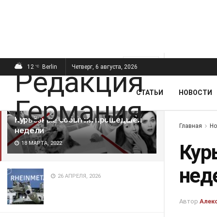
ПОСЛЕДНИЕ
ПОПУЛЯРНЫЕ
Фильтр
12
Berlin
Четверг, 6 августа, 2026
°C
СТАТЬИ
НОВОСТИ
Курьёзные события прошедшей
Главная
Но
недели
18 МАРТА, 2022
Кур
нед
26 АПРЕЛЯ, 2026
Автор
Алек