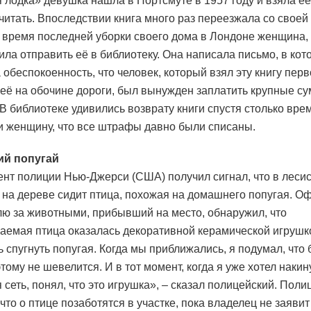
 лодка» девушка нашла в Портсмуте в 1957 году и взяла её
читать. Впоследствии книга много раз переезжала со своей 
 время последней уборки своего дома в Лондоне женщина,
шила отправить её в библиотеку. Она написала письмо, в кот
 обеспокоенность, что человек, который взял эту книгу пер
 её на обочине дороги, был вынужден заплатить крупные с
В библиотеке удивились возврату книги спустя столько вре
и женщину, что все штрафы давно были списаны.
й попугай
нт полиции Нью-Джерси (США) получил сигнал, что в леси
 на дереве сидит птица, похожая на домашнего попугая. О
лю за животными, прибывший на место, обнаружил, что
аемая птица оказалась декоративной керамической игруш
ь спугнуть попугая. Когда мы приближались, я подумал, что
тому не шевелится. И в тот момент, когда я уже хотел накин
 сеть, понял, что это игрушка», – сказал полицейский. Поли
что о птице позаботятся в участке, пока владелец не заявит