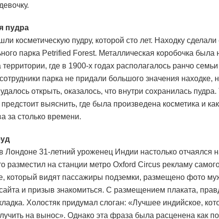
девочку.
я пудра
ли косметическую пудру, которой сто лет. Находку сделали
ного парка Petrified Forest. Металлическая коробочка была
а территории, где в 1900-х годах располагалось ранчо семьи
сотрудники парка не придали большого значения находке, н
 удалось открыть, оказалось, что внутри сохранилась пудра.
 предстоит выяснить, где была произведена косметика и ка
ва за столько времени.
фуд
 Лондоне 31-летний уроженец Индии настолько отчаялся н
то разместил на станции метро Oxford Circus рекламу самого
е, который видят пассажиры подземки, размещено фото му
 сайта и призыв знакомиться. С размещением плаката, прав
ладка. Холостяк придумал слоган: «Лучшее индийское, кот
лучить на вынос». Однако эта фраза была расценена как п