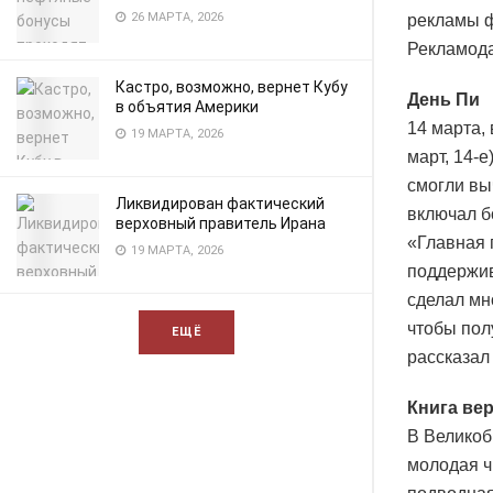
26 МАРТА, 2026
рекламы ф
Рекламода
Кастро, возможно, вернет Кубу
День Пи
в объятия Америки
14 марта,
19 МАРТА, 2026
март, 14-
смогли вы
Ликвидирован фактический
включал б
верховный правитель Ирана
«Главная 
19 МАРТА, 2026
поддержив
сделал мн
чтобы пол
ЕЩЁ
рассказал
Книга вер
В Великобр
молодая ч