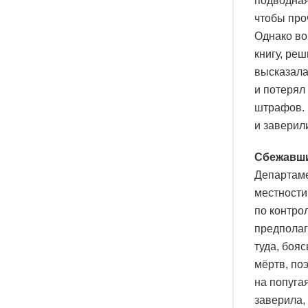
подводная
чтобы про
Однако во
книгу, ре
высказала
и потерял
штрафов. 
и заверил
Сбежавши
Департаме
местности
по контро
предполаг
туда, бояс
мёртв, поэ
на попугая
заверила, 