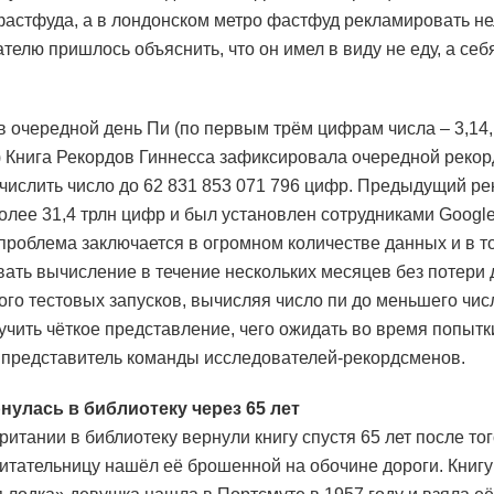
астфуда, а в лондонском метро фастфуд рекламировать не
телю пришлось объяснить, что он имел в виду не еду, а себ
 в очередной день Пи (по первым трём цифрам числа – 3,14,
е) Книга Рекордов Гиннесса зафиксировала очередной рекор
числить число до 62 831 853 071 796 цифр. Предыдущий ре
олее 31,4 трлн цифр и был установлен сотрудниками Google 
проблема заключается в огромном количестве данных и в т
ать вычисление в течение нескольких месяцев без потери 
ого тестовых запусков, вычисляя число пи до меньшего чис
учить чёткое представление, чего ожидать во время попытки
 представитель команды исследователей-рекордсменов.
нулась в библиотеку через 65 лет
итании в библиотеку вернули книгу спустя 65 лет после тог
итательницу нашёл её брошенной на обочине дороги. Книг