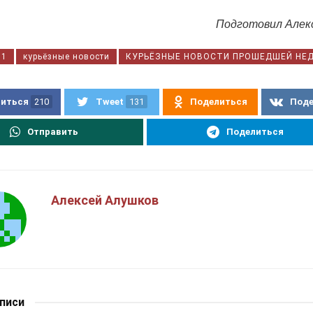
Подготовил Алек
11
курьёзные новости
КУРЬЁЗНЫЕ НОВОСТИ ПРОШЕДШЕЙ НЕ
иться
210
Tweet
131
Поделиться
Под
Отправить
Поделиться
Алексей Алушков
аписи