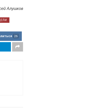
сей Алушков
ДЕЛИ
елиться
26