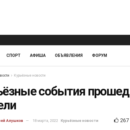
СПОРТ
АФИША
ОБЪЯВЛЕНИЯ
ФОРУМ
вости
Курьёзные новости
ьёзные события проше
ели
267
сей Алушков
18 марта, 2022
Курьёзные новости