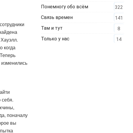
Понемногу обо всём
322
Связь времен
141
 сотрудники
Там и тут
8
 найдена
Только у нас
14
 Хауэлл.
о когда
 Теперь
к изменились
айти
 себя.
жчины,
да, поначалу
орое вы
опытка