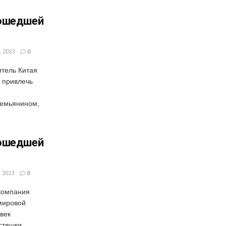
рошедшей
 2023
0
тель Китая
ы привлечь
емьянином,
рошедшей
 2023
0
компания
мировой
век
остяшки