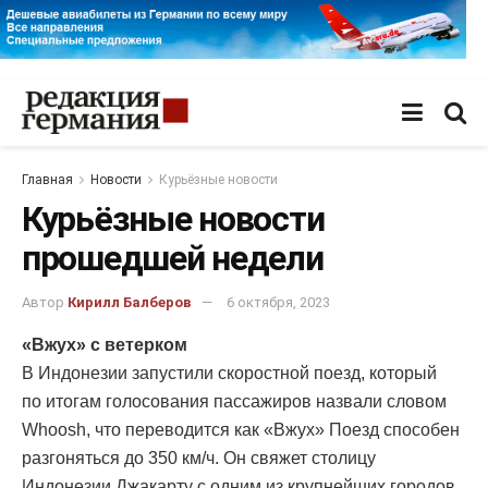
Главная
Новости
Курьёзные новости
Курьёзные новости
прошедшей недели
Автор
Кирилл Балберов
6 октября, 2023
«Вжух» с ветерком
В Индонезии запустили скоростной поезд, который
по итогам голосования пассажиров назвали словом
Whoosh, что переводится как «Вжух» Поезд способен
разгоняться до 350 км/ч. Он свяжет столицу
Индонезии Джакарту с одним из крупнейших городов