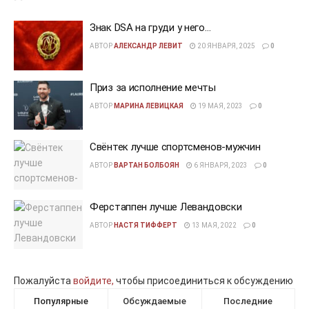
Знак DSA на груди у него…
АВТОР
АЛЕКСАНДР ЛЕВИТ
20 ЯНВАРЯ, 2025
0
Приз за исполнение мечты
АВТОР
МАРИНА ЛЕВИЦКАЯ
19 МАЯ, 2023
0
Свёнтек лучше спортсменов-мужчин
АВТОР
ВАРТАН БОЛБОЯН
6 ЯНВАРЯ, 2023
0
Ферстаппен лучше Левандовски
АВТОР
НАСТЯ ТИФФЕРТ
13 МАЯ, 2022
0
Пожалуйста
войдите,
чтобы присоединиться к обсуждению
Популярные
Обсуждаемые
Последние