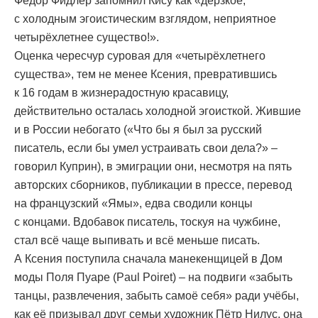
Фёдор Фидлер запомнил Кису как «дерзкое,
с холодным эгоистическим взглядом, неприятное
четырёхлетнее существо!».
Оценка чересчур суровая для «четырёхлетнего
существа», тем не менее Ксения, превратившись
к 16 годам в жизнерадостную красавицу,
действительно осталась холодной эгоисткой. Жившие
и в России небогато («Что бы я был за русский
писатель, если бы умел устраивать свои дела?» –
говорил Куприн), в эмиграции они, несмотря на пять
авторских сборников, публикации в прессе, перевод
на французский «Ямы», едва сводили концы
с концами. Вдобавок писатель, тоскуя на чужбине,
стал всё чаще выпивать и всё меньше писать.
А Ксения поступила сначала манекенщицей в Дом
моды Поля Пуаре (Paul Poiret) – на подвиги «забыть
танцы, развлечения, забыть самоё себя» ради учёбы,
как её призывал друг семьи художник Пётр Нилус, она