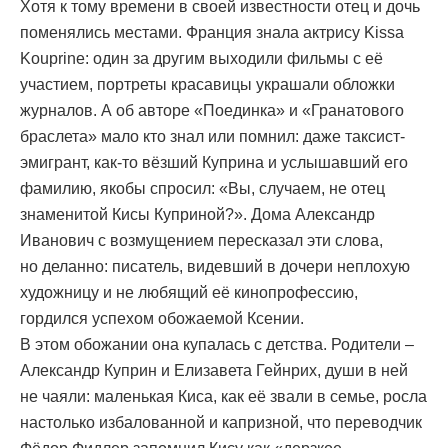
Хотя к тому времени в своей известности отец и дочь
поменялись местами. Франция знала актрису Kissa
Kouprine: один за другим выходили фильмы с её
участием, портреты красавицы украшали обложки
журналов. А об авторе «Поединка» и «Гранатового
браслета» мало кто знал или помнил: даже таксист-
эмигрант, как-то вёзший Куприна и услышавший его
фамилию, якобы спросил: «Вы, случаем, не отец
знаменитой Кисы Куприной?». Дома Александр
Иванович с возмущением пересказал эти слова,
но деланно: писатель, видевший в дочери неплохую
художницу и не любящий её кинопрофессию,
гордился успехом обожаемой Ксении.
В этом обожании она купалась с детства. Родители –
Александр Куприн и Елизавета Гейнрих, души в ней
не чаяли: маленькая Киса, как её звали в семье, росла
настолько избалованной и капризной, что переводчик