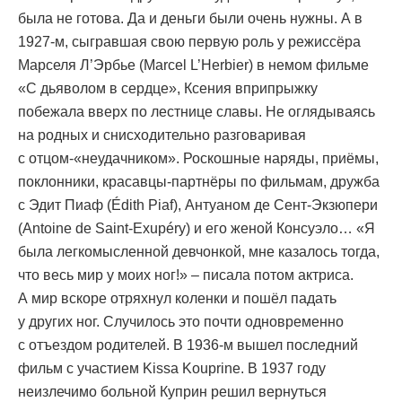
была не готова. Да и деньги были очень нужны. А в
1927-м, сыгравшая свою первую роль у режиссёра
Марселя Л’Эрбье (Marcel L’Herbier) в немом фильме
«С дьяволом в сердце», Ксения вприпрыжку
побежала вверх по лестнице славы. Не оглядываясь
на родных и снисходительно разговаривая
с отцом-«неудачником». Роскошные наряды, приёмы,
поклонники, красавцы-партнёры по фильмам, дружба
с Эдит Пиаф (Édith Piaf), Антуаном де Сент-Экзюпери
(Antoine de Saint-Exupéry) и его женой Консуэло… «Я
была легкомысленной девчонкой, мне казалось тогда,
что весь мир у моих ног!» – писала потом актриса.
А мир вскоре отряхнул коленки и пошёл падать
у других ног. Случилось это почти одновременно
с отъездом родителей. В 1936-м вышел последний
фильм с участием Kissa Kouprine. В 1937 году
неизлечимо больной Куприн решил вернуться