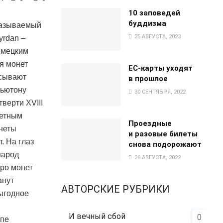
10 заповедей
буддизма
 называемый
25 АВГУСТА, 2023
yrdan –
емецким
ая монет
EC-карты уходят
исывают
в прошлое
Ньютону
30 СЕНТЯБРЯ, 2022
тверти XVIII
нетным
Проездные
онеты
и разовые билеты
. На глаз
снова подорожают
народ
26 АВГУСТА, 2022
бро монет
анут
АВТОРСКИЕ РУБРИКИ
выгодное
И вечный сбой
0
опе