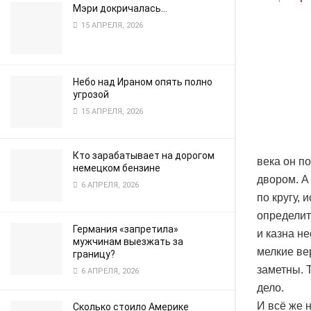
Мэри докричалась…
15 АПРЕЛЯ, 2026
Небо над Ираном опять полно
угрозой
15 АПРЕЛЯ, 2026
Кто зарабатывает на дорогом
века он п
немецком бензине
двором. А
6 АПРЕЛЯ, 2026
по кругу,
определит
Германия «запретила»
и казна н
мужчинам выезжать за
мелкие ве
границу?
заметны. 
6 АПРЕЛЯ, 2026
дело.
И всё же 
Сколько стоило Америке