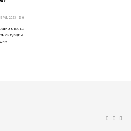
БРЯ, 2023
0
ющие ответа
ть ситуации
ешим
.