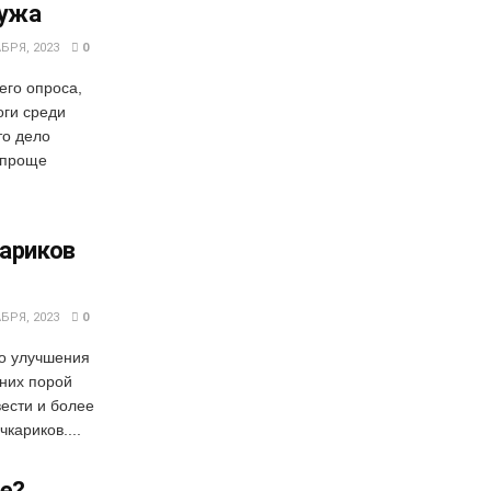
мужа
БРЯ, 2023
0
его опроса,
оги среди
то дело
 проще
кариков
БРЯ, 2023
0
го улучшения
 них порой
ести и более
кариков....
де?