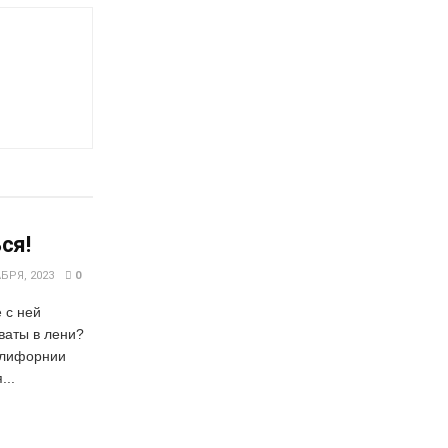
ся!
БРЯ, 2023
0
 с ней
ваты в лени?
алифорнии
...