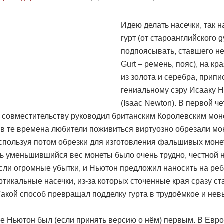
Идею делать насечки, так
гурт (от староанглийского g
подпоясывать, ставшего н
Gurt – ремень, пояс), на кр
из золота и серебра, прип
гениальному сэру Исааку 
(Isaac Newton). В первой че
о совместительству руководил британским Королевским мо
 в те времена любители поживиться виртуозно обрезали м
 используя потом обрезки для изготовления фальшивых монет
ь уменьшившийся вес монеты было очень трудно, честной 
если огромные убытки, и Ньютон предложил наносить на ре
ртикальные насечки, из-за которых сточенные края сразу ст
Такой способ превращал подделку гурта в трудоёмкое и не
не Ньютон был (если принять версию о нём) первым. В Евр