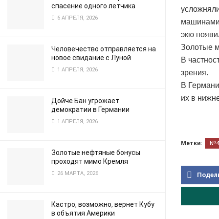
спасение одного летчика
усложняли
6 АПРЕЛЯ, 2026
машинами 
экю появи
Золотые м
Человечество отправляется на
новое свидание с Луной
В частнос
1 АПРЕЛЯ, 2026
зрения.
В Германи
их в нижн
Дойче Бан угрожает
демократии в Германии
1 АПРЕЛЯ, 2026
Метки:
№
Золотые нефтяные бонусы
проходят мимо Кремля
26 МАРТА, 2026
Подел
Кастро, возможно, вернет Кубу
в объятия Америки