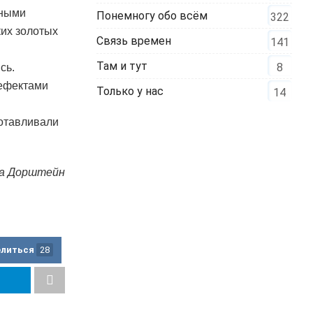
ьными
Понемногу обо всём
322
ких золотых
Связь времен
141
Там и тут
8
сь.
дефектами
Только у нас
14
готавливали
а Дорштейн
елиться
28