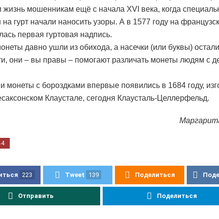
 жизнь мошенникам ещё с начала XVI века, когда специал
на гурт начали наносить узоры. А в 1577 году на французс
лась первая гуртовая надпись.
онеты давно ушли из обихода, а насечки (или буквы) остали
ти, они – вы правы – помогают различать монеты людям с 
и монеты с бороздками впервые появились в 1684 году, из
есаксонском Клаустале, сегодня Клаусталь-Целлерфельд.
Маргарит
44
иться
223
Tweet
139
Поделиться
Под
Отправить
Поделиться