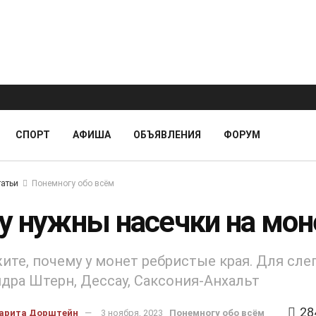
СПОРТ
АФИША
ОБЪЯВЛЕНИЯ
ФОРУМ
татьи
Понемногу обо всём
у нужны насечки на мон
ите, почему у монет ребристые края. Для сле
дра Штерн, Дессау, Саксония-Анхальт
28
арита Дорштейн
3 ноября, 2023
Понемногу обо всём