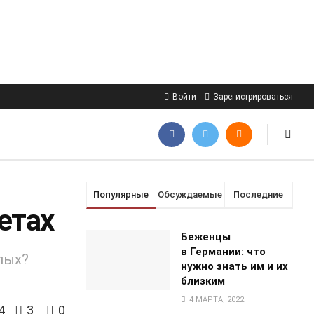
Войти
Зарегистрироваться
Популярные
Обсуждаемые
Последние
етах
Беженцы
в Германии: что
пых?
нужно знать им и их
близким
4 МАРТА, 2022
4
3
0