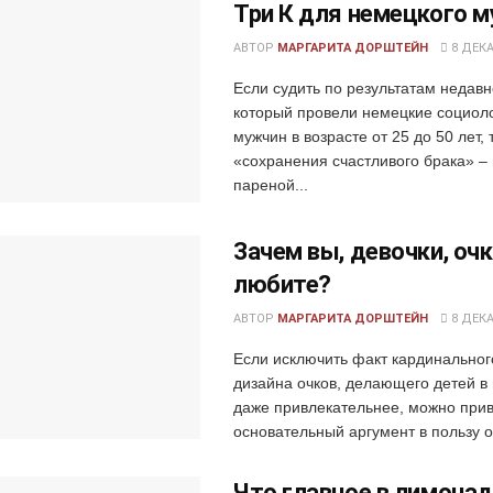
Три К для немецкого 
АВТОР
МАРГАРИТА ДОРШТЕЙН
8 ДЕКА
Если судить по результатам недавн
который провели немецкие социол
мужчин в возрасте от 25 до 50 лет, 
«сохранения счастливого брака» –
пареной...
Зачем вы, девочки, оч
любите?
АВТОР
МАРГАРИТА ДОРШТЕЙН
8 ДЕКА
Если исключить факт кардинально
дизайна очков, делающего детей в
даже привлекательнее, можно прив
основательный аргумент в пользу оч
Что главное в лимона