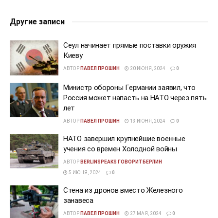
Другие записи
Сеул начинает прямые поставки оружия
Киеву
АВТОР
ПАВЕЛ ПРОШИН
20 ИЮНЯ, 2024
0
Министр обороны Германии заявил, что
Россия может напасть на НАТО через пять
лет
АВТОР
ПАВЕЛ ПРОШИН
13 ИЮНЯ, 2024
0
НАТО завершил крупнейшие военные
учения со времен Холодной войны
АВТОР
BERLINSPEAKS ГОВОРИТБЕРЛИН
5 ИЮНЯ, 2024
0
Стена из дронов вместо Железного
занавеса
АВТОР
ПАВЕЛ ПРОШИН
27 МАЯ, 2024
0