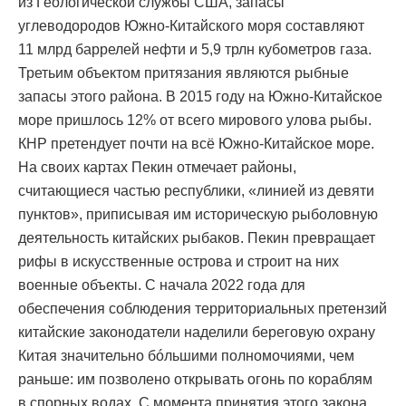
из Геологической службы США, запасы
углеводородов Южно-Китайского моря составляют
11 млрд баррелей нефти и 5,9 трлн кубометров газа.
Третьим объектом притязания являются рыбные
запасы этого района. В 2015 году на Южно-Китайское
море пришлось 12% от всего мирового улова рыбы.
КНР претендует почти на всё Южно-Китайское море.
На своих картах Пекин отмечает районы,
считающиеся частью республики, «линией из девяти
пунктов», приписывая им историческую рыболовную
деятельность китайских рыбаков. Пекин превращает
рифы в искусственные острова и строит на них
военные объекты. С начала 2022 года для
обеспечения соблюдения территориальных претензий
китайские законодатели наделили береговую охрану
Китая значительно бóльшими полномочиями, чем
раньше: им позволено открывать огонь по кораблям
в спорных водах. С момента принятия этого закона