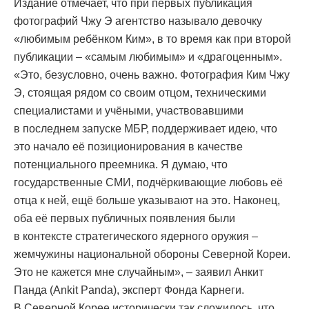
Издание отмечает, что при первых публикация
фотографий Чжу Э агентство называло девочку
«любимым ребёнком Ким», в то время как при второй
публикации – «самым любимым» и «драгоценным».
«Это, безусловно, очень важно. Фотография Ким Чжу
Э, стоящая рядом со своим отцом, техническими
специалистами и учёными, участвовавшими
в последнем запуске МБР, поддерживает идею, что
это начало её позиционирования в качестве
потенциального преемника. Я думаю, что
государственные СМИ, подчёркивающие любовь её
отца к ней, ещё больше указывают на это. Наконец,
оба её первых публичных появления были
в контексте стратегического ядерного оружия –
жемчужины национальной обороны Северной Кореи.
Это не кажется мне случайным», – заявил Анкит
Панда (Ankit Panda), эксперт Фонда Карнеги.
В Северной Корее исторически так сложилось, что