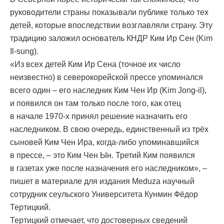
руководители страны показывали публике только тех
детей, которые впоследствии возглавляли страну. Эту
традицию заложил основатель КНДР Ким Ир Сен (Kim
Il-sung).
«Из всех детей Ким Ир Сена (точное их число
неизвестно) в северокорейской прессе упоминался
всего один – его наследник Ким Чен Ир (Kim Jong-il),
и появился он там только после того, как отец
в начале 1970-х принял решение назначить его
наследником. В свою очередь, единственный из трёх
сыновей Ким Чен Ира, когда-либо упоминавшийся
в прессе, – это Ким Чен Ын. Третий Ким появился
в газетах уже после назначения его наследником», –
пишет в материале для издания Meduza научный
сотрудник сеульского Университета Кунмин Фёдор
Тертицкий.
Тертицкий отмечает, что достоверных сведений