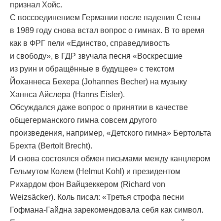
признал Хойс.
С воссоединением Германии после падения Стены
в 1989 году снова встал вопрос о гимнах. В то время
как в ФРГ пели «Единство, справедливость
и свободу», в ГДР звучала песня «Воскресшие
из руин и обращённые в будущее» с текстом
Йоханнеса Бехера (Johannes Becher) на музыку
Ханнса Айслера (Hanns Eisler).
Обсуждался даже вопрос о принятии в качестве
общегерманского гимна совсем другого
произведения, например, «Детского гимна» Бертольта
Брехта (Bertolt Brecht).
И снова состоялся обмен письмами между канцлером
Гельмутом Колем (Helmut Kohl) и президентом
Рихардом фон Вайцзеккером (Richard von
Weizsäcker). Коль писал: «Третья строфа песни
Гофмана-Гайдна зарекомендовала себя как символ.