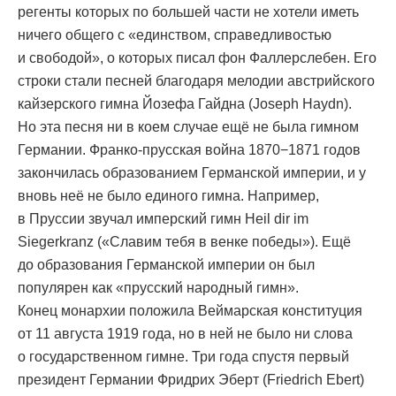
регенты которых по большей части не хотели иметь
ничего общего с «единством, справедливостью
и свободой», о которых писал фон Фаллерслебен. Его
строки стали песней благодаря мелодии австрийского
кайзерского гимна Йозефа Гайдна (Joseph Haydn).
Но эта песня ни в коем случае ещё не была гимном
Германии. Франко-прусская война 1870−1871 годов
закончилась образованием Германской империи, и у
вновь неё не было единого гимна. Например,
в Пруссии звучал имперский гимн Heil dir im
Siegerkranz («Славим тебя в венке победы»). Ещё
до образования Германской империи он был
популярен как «прусский народный гимн».
Конец монархии положила Веймарская конституция
от 11 августа 1919 года, но в ней не было ни слова
о государственном гимне. Три года спустя первый
президент Германии Фридрих Эберт (Friedrich Ebert)