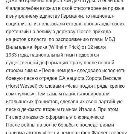
даже во времена нацистской диктатуры. И если фон
Фаллерслебен вложил в своё стихотворение призыв
к внутреннему единству Германии, то национал-
социалисты использовали его для пропаганды своих
претензий на великую державу. После прихода
нацистов к власти, по распоряжению главы МВД
Вильгельма Фрика (Wilhelm Frick) от 12 июля
1933 года, национальный гимн подвергся
существенной деформации: сразу после первой
строфы гимна «Песнь немцев» следовало исполнять
боевую песню отрядов СА нациста Хорста Весселя
(Horst Wessel) со словами «Флаг поднят, ряды крепко
сомкнулись», Тем самым нацисты копировали
итальянских фашистов, сделавших свою партийную
песню де-факто вторым гимном Италии. При этом
Гитлер отказался оформить это юридически.
После войны на волне борьбы с последствиями
нацизма автору «Песни немцев» фон Фаллерслебену