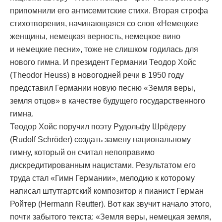
припомнили его антисемитские стихи. Вторая строфа
стихотворения, начинающаяся со слов «Немецкие
женщины, немецкая верность, немецкое вино
и немецкие песни», тоже не слишком годилась для
нового гимна. И президент Германии Теодор Хойс
(Theodor Heuss) в новогодней речи в 1950 году
представил Германии новую песню «Земля веры,
земля отцов» в качестве будущего государственного
гимна.
Теодор Хойс поручил поэту Рудольфу Шрёдеру
(Rudolf Schröder) создать замену национальному
гимну, который он считал непоправимо
дискредитированным нацистами. Результатом его
труда стал «Гимн Германии», мелодию к которому
написал штутгартский композитор и пианист Герман
Ройтер (Hermann Reutter). Вот как звучит начало этого,
почти забытого текста: «Земля веры, немецкая земля,