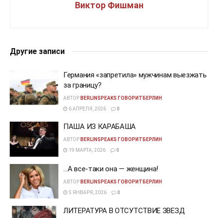
Виктор Фишман
Другие записи
Германия «запретила» мужчинам выезжать
за границу?
АВТОР
BERLINSPEAKS ГОВОРИТБЕРЛИН
6 АПРЕЛЯ, 2026
0
ПАША ИЗ КАРАБАША
АВТОР
BERLINSPEAKS ГОВОРИТБЕРЛИН
19 МАРТА, 2026
0
…А все-таки она — женщина!
АВТОР
BERLINSPEAKS ГОВОРИТБЕРЛИН
5 ЯНВАРЯ, 2026
0
ЛИТЕРАТУРА В ОТСУТСТВИЕ ЗВЕЗД