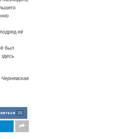
ольшего
енно
 подряд её
её был
 здесь
 Чернявская
елиться
25