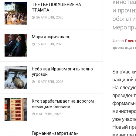
кинотеа
ТРЕТЬЕ ПОКУШЕНИЕ НА
и прочи
ТРАМПА
обогат
26 АПРЕЛЯ, 2026
меропр
Мэри докричалась…
Автор
Елен
15 АПРЕЛЯ, 2026
двенадцат
Небо над Ираном опять полно
SinoVac к
угрозой
вакциной 
15 АПРЕЛЯ, 2026
На следую
президент
Кто зарабатывает на дорогом
формальны
немецком бензине
министерс
6 АПРЕЛЯ, 2026
уже участ
Новый пре
Германия «запретила»
министра 