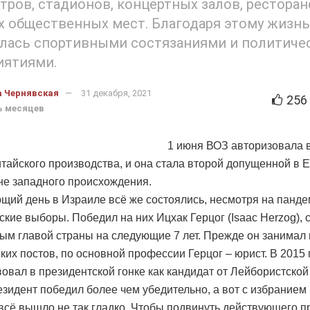
тров, стадионов, концертных залов, ресторан
х общественных мест. Благодаря этому жизнь
илась спортивными состязаниями и политиче
иятиями.
а Чернявская
31 декабря, 2021
256
ь месяцев
1 июня ВОЗ авторизовала 
итайского производства, и она стала второй допущенной в 
не западного происхождения.
щий день в Израиле всё же состоялись, несмотря на панд
ские выборы. Победил на них Ицхак Герцог (Isaac Herzog),
м главой страны на следующие 7 лет. Прежде он занимал 
ких постов, по основной профессии Герцог – юрист. В 2015 
вовал в президентской гонке как кандидат от Лейбористской
зидент победил более чем убедительно, а вот с избранием
всё вышло не так гладко. Чтобы подвинуть действующего 