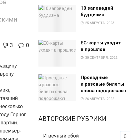
ов
10 заповедей
буддизма
скими
25 АВГУСТА, 2023
EC-карты уходят
3
0
в прошлое
30 СЕНТЯБРЯ, 2022
вакцину
Европу
Проездные
и разовые билеты
емию,
снова подорожают
 ставший
26 АВГУСТА, 2022
несколько
году Герцог
АВТОРСКИЕ РУБРИКИ
 партии.
 премьер-
И вечный сбой
0
премьера