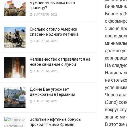
мужчинам выезжать за
Биньямина
границу?
Беннету (
6 АПРЕЛЯ, 2026
с формиро
5 июня пр
Сколько стоило Америке
спасение одного летчика
после дол
6 АПРЕЛЯ, 2026
минимальн
должно ус
корпораци
Человечество отправляется на
новое свидание с Луной
На следую
1 АПРЕЛЯ, 2026
Националь
не стольк
успешным
Дойче Бан угрожает
демократии в Германии
Через два
1 АПРЕЛЯ, 2026
(Juno) со
вокруг сп
знаниями 
Золотые нефтяные бонусы
В этот же
проходят мимо Кремля