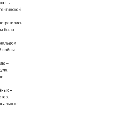
шлось
гентинской
встретились
ам было
ональдом
й войны.
цию –
дуля,
ре
ёных –
ютер.
ерсальные