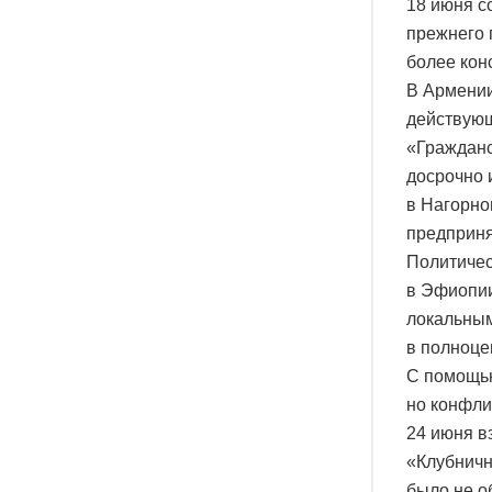
18 июня с
прежнего 
более кон
В Армении
действующ
«Гражданс
досрочно 
в Нагорно
предприня
Политичес
в Эфиопии
локальным
в полноце
С помощью
но конфли
24 июня в
«Клубничн
было не о