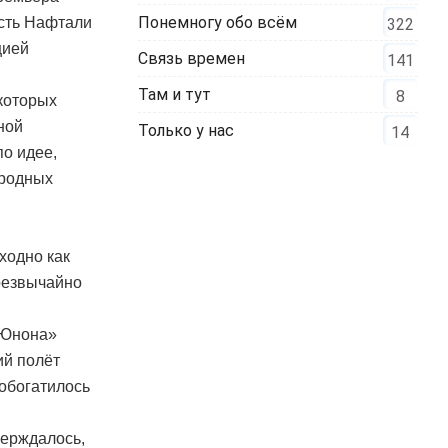
Понемногу обо всём
ость Нафтали
322
цией
Связь времен
141
Там и тут
8
которых
ной
Только у нас
14
по идее,
ародных
ходно как
чрезвычайно
«Юнона»
ий полёт
 обогатилось
верждалось,