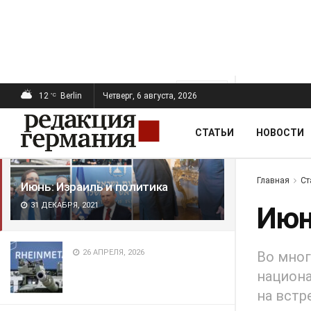
ПОСЛЕДНИЕ
ПОПУЛЯРНЫЕ
Фильтр
12
Berlin
Четверг, 6 августа, 2026
°C
СТАТЬИ
НОВОСТИ
Главная
Ст
Июнь: Израиль и политика
31 ДЕКАБРЯ, 2021
Июн
26 АПРЕЛЯ, 2026
Во мног
национа
на встр