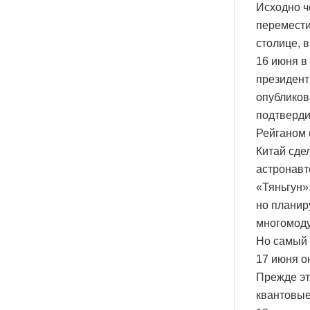
Исходно ч
перемести
столице, 
16 июня в
президент
опубликов
подтверди
Рейганом 
Китай сде
астронавт
«Тяньгун»
но планир
многомоду
Но самый 
17 июня о
Прежде эт
квантовые