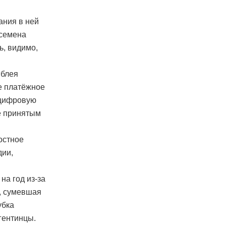
ания в ней
 семена
ь, видимо,
мблея
е платёжное
 цифровую
е принятым
остное
дии,
на год из-за
, сумевшая
убка
гентинцы.