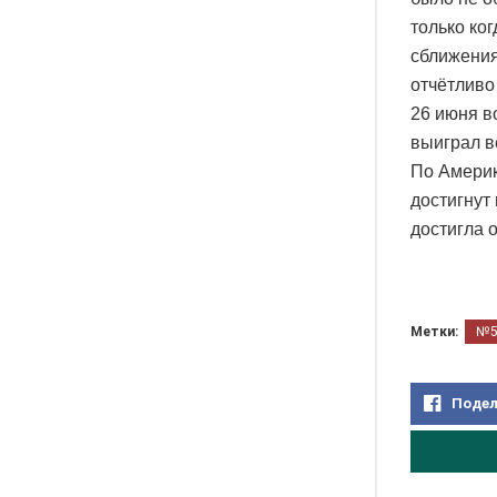
только ко
сближения
отчётливо
26 июня в
выиграл в
По Америк
достигнут
достигла о
Метки:
№
Подел