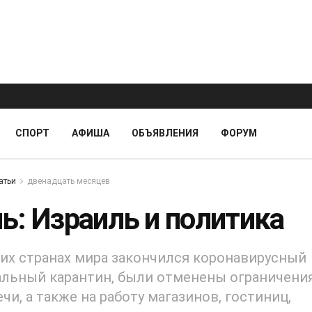
СПОРТ
АФИША
ОБЪЯВЛЕНИЯ
ФОРУМ
атьи
двенадцать месяцев
ь: Израиль и политика
их странах мира закончился коронавирусный
льный карантин, были отменены ограничени
ечи, а также на работу магазинов, гостиниц,