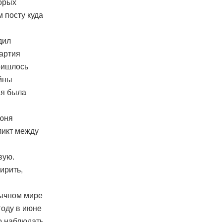
торых
 посту куда
дил
артия
ришлось
ойны
ая была
июня
ликт между
вую.
ирить,
зычном мире
году в июне
о наблюдать,