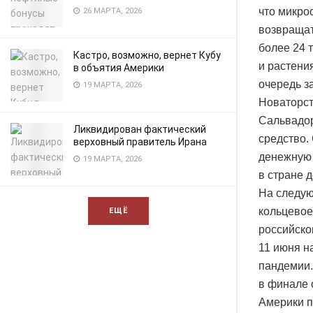
что микро
26 МАРТА, 2026
возвращат
более 24 
Кастро, возможно, вернет Кубу
и растени
в объятия Америки
очередь з
19 МАРТА, 2026
Новаторст
Сальвадор
Ликвидирован фактический
средство.
верховный правитель Ирана
денежную 
19 МАРТА, 2026
в стране 
На следую
кольцевое
ЕЩЁ
российско
11 июня н
пандемии.
в финале 
Америки п