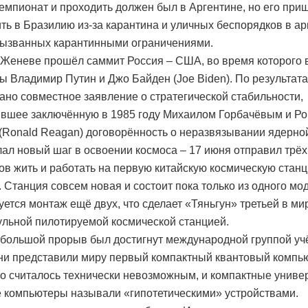
емпионат и проходить должен был в Аргентине, но его при
ть в Бразилию из-за карантина и уличных беспорядков в ар
вызванных карантинными ограничениями.
 Женеве прошёл саммит Россия – США, во время которого 
ы Владимир Путин и Джо Байден (Joe Biden). По результат
ано совместное заявление о стратегической стабильности,
вшее заключённую в 1985 году Михаилом Горбачёвым и Р
(Ronald Reagan) договорённость о неразвязывании ядерно
лал новый шаг в освоении космоса – 17 июня отправил трёх
ов жить и работать на первую китайскую космическую стан
. Станция совсем новая и состоит пока только из одного мо
уется монтаж ещё двух, что сделает «Тяньгун» третьей в ми
льной пилотируемой космической станцией.
большой прорыв был достигнут международной группой уч
ни представили миру первый компактный квантовый компь
о считалось технически невозможным, и компактные унив
 компьютеры называли «гипотетическими» устройствами.