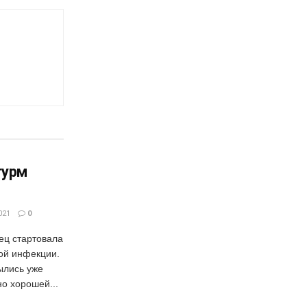
турм
021
0
ец стартовала
ой инфекции.
ылись уже
но хорошей...