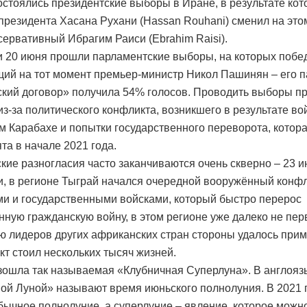
остоялись президентские выборы в Иране, в результате ко
президента Хасана Рухани (Hassan Rouhani) сменил на этом
сервативный Ибрагим Раиси (Ebrahim Raisi).
 20 июня прошли парламентские выборы, на которых побе
ий на тот момент премьер-министр Никол Пашинян – его п
кий договор» получила 54% голосов. Проводить выборы п
из-за политического конфликта, возникшего в результате в
м Карабахе и попытки государственного переворота, котор
та в начале 2021 года.
кие разногласия часто заканчиваются очень скверно – 23 
, в регионе Тыграй начался очередной вооружённый конф
и и государственными войсками, который быстро перерос
нную гражданскую войну, в этом регионе уже далеко не пер
 лидеров других африканских стран стороны удалось прим
кт стоил нескольких тысяч жизней.
зошла так называемая «Клубничная Суперлуна». В англоя
ой Луной» называют время июньского полнолуния. В 2021 
бычное полнолуние, а суперлуние – явление, которое можн