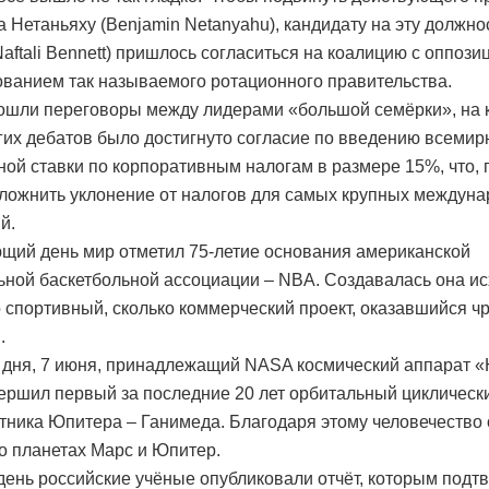
 Нетаньяху (Benjamin Netanyahu), кандидату на эту должн
Naftali Bennett) пришлось согласиться на коалицию с оппози
ванием так называемого ротационного правительства.
ошли переговоры между лидерами «большой семёрки», на 
гих дебатов было достигнуто согласие по введению всемир
ой ставки по корпоративным налогам в размере 15%, что, 
ложнить уклонение от налогов для самых крупных междун
й.
щий день мир отметил 75-летие основания американской
ной баскетбольной ассоциации – NBA. Создавалась она ис
о спортивный, сколько коммерческий проект, оказавшийся 
.
 дня, 7 июня, принадлежащий NASA космический аппарат 
вершил первый за последние 20 лет орбитальный циклическ
утника Юпитера – Ганимеда. Благодаря этому человечество
о планетах Марс и Юпитер.
 день российские учёные опубликовали отчёт, которым подт