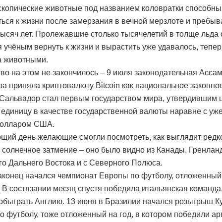
скопические животные под названием коловратки способны
ься к жизни после замерзания в вечной мерзлоте и пребыв
тысяч лет. Пролежавшие столько тысячелетий в толще льда
я учёным вернуть к жизни и вырастить уже удавалось, тепер
а животными.
во на этом не закончилось – 9 июля законодательная Асса
а приняла криптовалюту Bitcoin как национальное законно
 Сальвадор стал первым государством мира, утвердившим
единицу в качестве государственной валюты наравне с уж
долларом США.
щий день желающие смогли посмотреть, как выглядит редк
 солнечное затмение – оно было видно из Канады, Гренлан
го Дальнего Востока и с Северного Полюса.
аконец начался чемпионат Европы по футболу, отложенный 
 В состязании месяц спустя победила итальянская команда
обыграть Англию. 13 июня в Бразилии начался розыгрыш К
о футболу, тоже отложенный на год, в котором победили ар