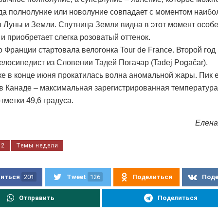
гда полнолуние или новолуние совпадает с моментом наиб
 Луны и Земли. Спутница Земли видна в этот момент особ
 и приобретает слегка розоватый оттенок.
о Франции стартовала велогонка Tour de France. Второй год
елосипедист из Словении Тадей Погачар (Tadej Pogačar).
е в конце июня прокатилась волна аномальной жары. Пик 
 в Канаде – максимальная зарегистрированная температура
тметки 49,6 градуса.
Елена
52
Темы недели
иться
201
Tweet
126
Поделиться
Под
Отправить
Поделиться