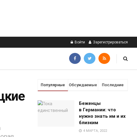
Войти
Зарегистрироваться
Популярные
Обсуждаемые
Последние
цкие
Беженцы
в Германии: что
нужно знать им и их
близким
а
4 МАРТА, 2022
торая