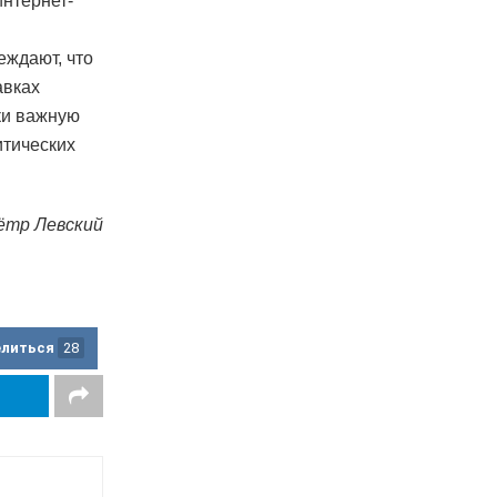
интернет-
еждают, что
авках
ки важную
итических
ётр Левский
елиться
28