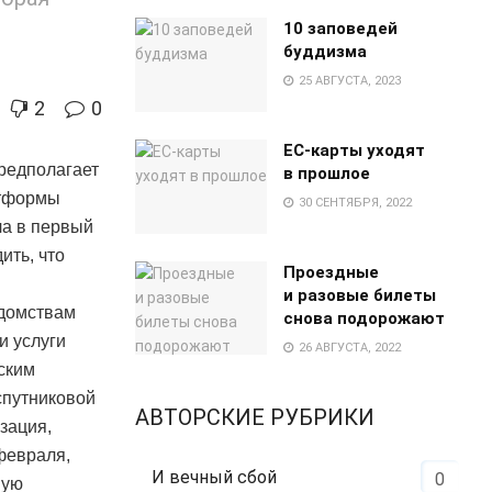
10 заповедей
буддизма
25 АВГУСТА, 2023
2
0
EC-карты уходят
редполагает
в прошлое
атформы
30 СЕНТЯБРЯ, 2022
ла в первый
ить, что
Проездные
и разовые билеты
едомствам
снова подорожают
и услуги
26 АВГУСТА, 2022
ским
спутниковой
АВТОРСКИЕ РУБРИКИ
зация,
февраля,
И вечный сбой
0
вую