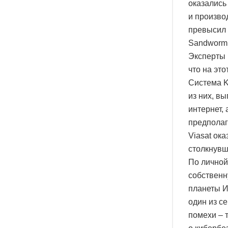
оказались
и произво
превысил 
Sandworm,
Эксперты 
что на это
Система K
из них, в
интернет,
предполаг
Viasat ок
столкнувш
По личной
собственн
планеты И
один из с
помехи – 