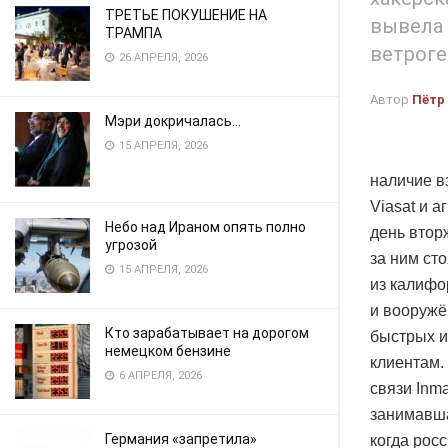
ТРЕТЬЕ ПОКУШЕНИЕ НА
вывела 
ТРАМПА
ветроге
26 АПРЕЛЯ, 2026
Автор
Пётр
Мэри докричалась…
15 АПРЕЛЯ, 2026
наличие в
Viasat и 
Небо над Ираном опять полно
день втор
угрозой
за ним сто
15 АПРЕЛЯ, 2026
из калифо
и вооружё
Кто зарабатывает на дорогом
быстрых и
немецком бензине
клиентам.
6 АПРЕЛЯ, 2026
связи Inm
занимавша
Германия «запретила»
когда рос