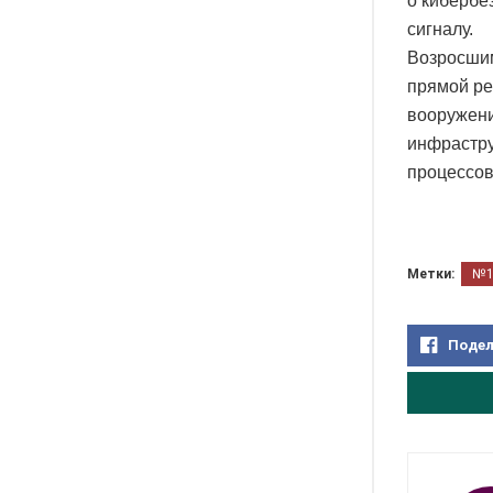
о кибербе
сигналу.
Возросшим
прямой ре
вооружени
инфрастру
процессов
Метки:
№
Подел