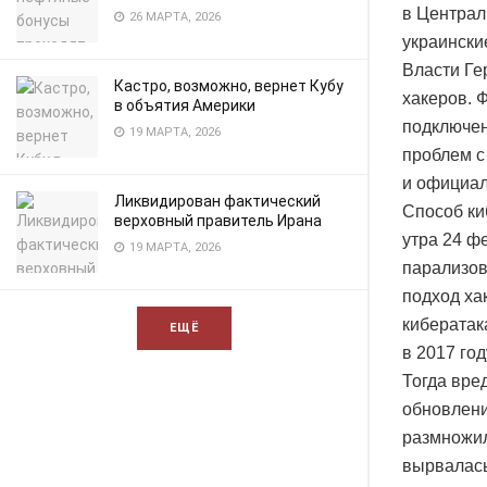
в Централ
26 МАРТА, 2026
украински
Власти Ге
Кастро, возможно, вернет Кубу
хакеров. 
в объятия Америки
подключен
19 МАРТА, 2026
проблем с
и официал
Ликвидирован фактический
Способ ки
верховный правитель Ирана
утра 24 ф
19 МАРТА, 2026
парализов
подход ха
кибератак
ЕЩЁ
в 2017 год
Тогда вре
обновлени
размножил
вырвалась