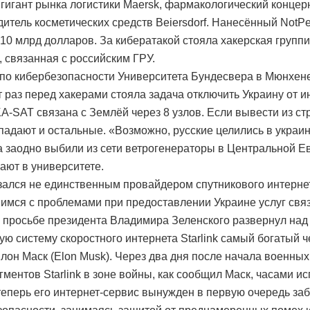
 гигант рынка логистики Maersk, фармакологический концер
дитель косметических средств Beiersdorf. Нанесённый NotP
10 млрд долларов. За кибератакой стояла хакерская групп
 связанная с российским ГРУ.
по кибербезопасности Университета Бундесвера в Мюнхене
т раз перед хакерами стояла задача отключить Украину от и
A-SAT связана с Землёй через 8 узлов. Если вывести из ст
ыпадают и остальные. «Возможно, русские целились в украи
 а заодно выбили из сети ветрогенераторы в Центральной Е
ают в университете.
азался не единственным провайдером спутникового интерне
имся с проблемами при предоставлении Украине услуг связ
 просьбе президента Владимира Зеленского развернул над
ую систему скоростного интернета Starlink самый богатый 
лон Маск (Elon Musk). Через два дня после начала военных
егментов Starlink в зоне войны, как сообщил Маск, часами 
теперь его интернет-сервис вынужден в первую очередь за