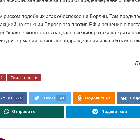
зопасности, занимаясь защитой от преднамеренных помех 
 риском подобных атак обеспокоен и Берлин. Там предупр
акцией на санкции Евросоюза против РФ и решение о пост
й Украине могут стать нацеленные кибератаки на критичес
ктуру Германии, воинские подразделения или саботаж пол
.
П
10
Темы недели
иться
225
Tweet
141
Поделиться
Под
Отправить
Поделиться