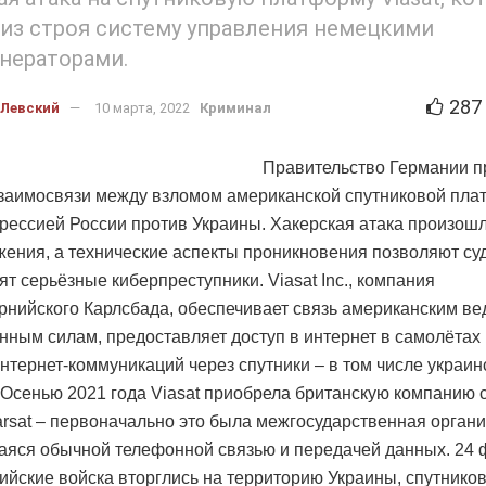
из строя систему управления немецкими
нераторами.
287
 Левский
10 марта, 2022
Криминал
Правительство Германии п
заимосвязи между взломом американской спутниковой пл
агрессией России против Украины. Хакерская атака произош
жения, а технические аспекты проникновения позволяют суд
ят серьёзные киберпреступники. Viasat Inc., компания
рнийского Карлсбада, обеспечивает связь американским в
нным силам, предоставляет доступ в интернет в самолётах 
нтернет-коммуникаций через спутники – в том числе украин
 Осенью 2021 года Viasat приобрела британскую компанию 
arsat – первоначально это была межгосударственная органи
яся обычной телефонной связью и передачей данных. 24 
сийские войска вторглись на территорию Украины, спутнико