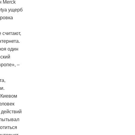
н Merck
etya ущерб
ировка
 считают,
нтернета.
роя один
нский
вропе», –
та,
и.
 Киевом
человек
 действий
испытывал
ботиться