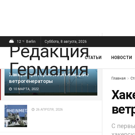
ПОСЛЕДНИЕ
ПОПУЛЯРНЫЕ
Фильтр
12
Berlin
Суббота, 8 августа, 2026
°C
СТАТЬИ
НОВОСТИ
Хакеры притормозили немецкие
Главная
Ст
ветрогенераторы
10 МАРТА, 2022
Хак
вет
26 АПРЕЛЯ, 2026
С первы
хакерск