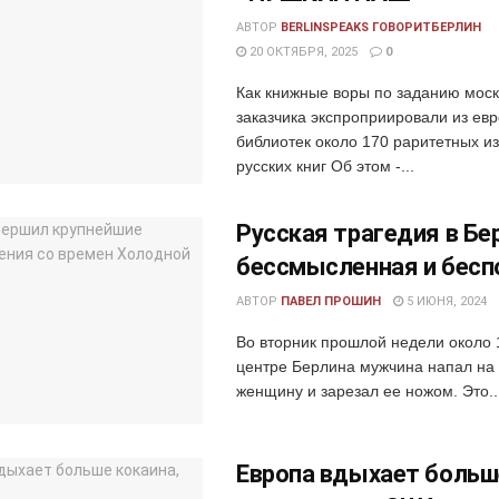
АВТОР
BERLINSPEAKS ГОВОРИТБЕРЛИН
20 ОКТЯБРЯ, 2025
0
Как книжные воры по заданию моск
заказчика экспроприировали из ев
библиотек около 170 раритетных и
русских книг Об этом -...
Русская трагедия в Бе
бессмысленная и бес
АВТОР
ПАВЕЛ ПРОШИН
5 ИЮНЯ, 2024
Во вторник прошлой недели около 
центре Берлина мужчина напал на
женщину и зарезал ее ножом. Это..
Европа вдыхает больш