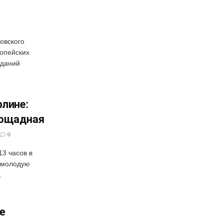
овского
ропейских
зданий
рлине:
пощадная
0
13 часов в
 молодую
.
е