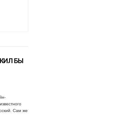
 ЖИЛ БЫ
йн-
известного
сский. Сам же