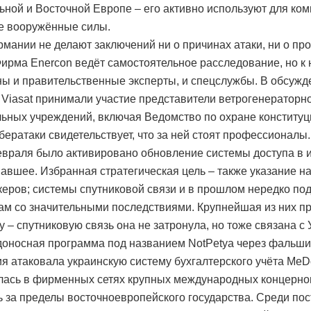
ьной и Восточной Европе – его активно используют для ко
е вооружённые силы.
рмании не делают заключений ни о причинах атаки, ни о п
Фирма Enercon ведёт самостоятельное расследование, но к
ы и правительственные эксперты, и спецслужбы. В обсужд
 Viasat принимали участие представители ветрогенераторн
ьных учреждений, включая Ведомство по охране конституц
бератаки свидетельствует, что за ней стоят профессионалы.
евраля было активировано обновление системы доступа в и
авшее. Избранная стратегическая цель – также указание н
керов; системы спутниковой связи и в прошлом нередко по
ам со значительными последствиями. Крупнейшая из них п
у – спутниковую связь она не затронула, но тоже связана с 
доносная программа под названием NotPetya через фальш
я атаковала украинскую систему бухгалтерского учёта MeD
ась в фирменных сетях крупных международных концернов
 за пределы восточноевропейского государства. Среди по