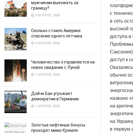
мужчинам выезжать за
платформу
границу?
с техниче
6 АПРЕЛЯ, 2026
в сеть ос
высокой п
Сколько стоило Америке
спасение одного летчика
доступа в
6 АПРЕЛЯ, 2026
Проблемы 
Саксония)
доступ к 
Человечество отправляется на
Оказались
новое свидание с Луной
обычно ос
1 АПРЕЛЯ, 2026
ветрогене
энергосна
Дойче Бан угрожает
названо «
демократии в Германии
на критич
1 АПРЕЛЯ, 2026
энергетич
на Украин
Золотые нефтяные бонусы
в первую 
проходят мимо Кремля