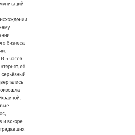
ммуникаций
роисхождении
 нему
ении
ого бизнеса
ии.
 В 5 часов
нтернет, её
а серьёзный
двергались
роизошла
Украиной.
ивые
oc,
 и вскоре
страдавших