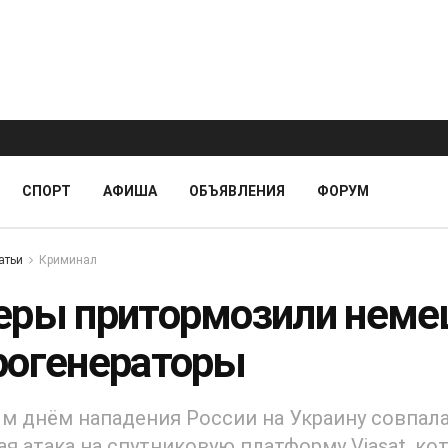
СПОРТ
АФИША
ОБЪЯВЛЕНИЯ
ФОРУМ
атьи
Криминал
еры притормозили неме
рогенераторы
м днём нападения России на Украину совпал
ая атака на спутниковую платформу Viasat, ко