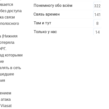
ивается
Понемногу обо всём
322
 без доступа
Связь времен
141
ка связи
Там и тут
8
ополосного
Только у нас
14
а (Нижняя
потеряла
ФРГ.
над которыми
ие
лять в сеть
ошедшее
вия
дением
 атака
Viasat