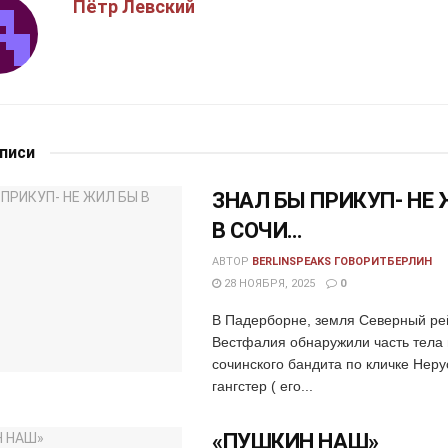
Пётр Левский
аписи
ЗНАЛ БЫ ПРИКУП- НЕ
В СОЧИ…
АВТОР
BERLINSPEAKS ГОВОРИТБЕРЛИН
28 НОЯБРЯ, 2025
0
В Падерборне, земля Северный ре
Вестфалия обнаружили часть тела 
сочинского бандита по кличке Неру
гангстер ( его...
«ПУШКИН НАШ»