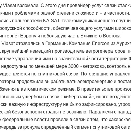
 Viasat взломали. С этого дня провайдер услуг связи сталк
скими проблемами разной степени сложности – в частности,
тались пользователи KA-SAT, телекоммуникационного спутни
ропускной способности, обеспечивающего услугами широк
 интернет Европу и небольшую часть Ближнего Востока.
Viasat отозвались в Германии. Компания Enercon из Аурих
, крупнейший немецкий производитель ветрогенераторов, 
системе управления ими на значительной части территории 
 недоступны по меньшей мере 3000 «ветряков», контроль 
уществляется по спутниковой связи. Потерявшие управлен
раторы продолжили вырабатывать электроэнергию и постав
бжения в автоматическом режиме. В правительстве произ
побочным ущербом в связи с кибератакой», иного воздейст
ески важную инфраструктуру не было зафиксировано, угроз
еской безопасности страны не возникло. Параллели с напа
у федеральные власти провели в связи с тем, что хакерская
очередь затронула определённый сегмент спутниковой сети 