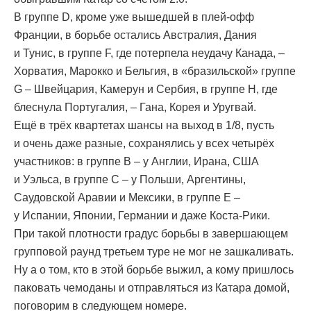
В группе D, кроме уже вышедшей в плей-офф
Франции, в борьбе остались Австралия, Дания
и Тунис, в группе F, где потерпела неудачу Канада, –
Хорватия, Марокко и Бельгия, в «бразильской» группе
G – Швейцария, Камерун и Сербия, в группе Н, где
блеснула Португалия, – Гана, Корея и Уругвай.
Ещё в трёх квартетах шансы на выход в 1/8, пусть
и очень даже разные, сохранялись у всех четырёх
участников: в группе В – у Англии, Ирана, США
и Уэльса, в группе С – у Польши, Аргентины,
Саудовской Аравии и Мексики, в группе Е –
у Испании, Японии, Германии и даже Коста-Рики.
При такой плотности градус борьбы в завершающем
групповой раунд третьем туре не мог не зашкаливать.
Ну а о том, кто в этой борьбе выжил, а кому пришлось
паковать чемоданы и отправляться из Катара домой,
поговорим в следующем номере.