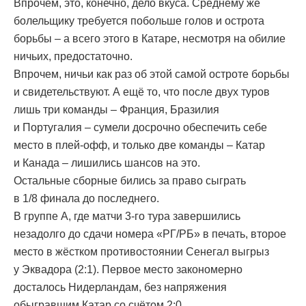
Впрочем, это, конечно, дело вкуса. Среднему же
болельщику требуется побольше голов и острота
борьбы – а всего этого в Катаре, несмотря на обилие
ничьих, предостаточно.
Впрочем, ничьи как раз об этой самой остроте борьбы
и свидетельствуют. А ещё то, что после двух туров
лишь три команды – Франция, Бразилия
и Португалия – сумели досрочно обеспечить себе
место в плей-офф, и только две команды – Катар
и Канада – лишились шансов на это.
Остальные сборные бились за право сыграть
в 1/8 финала до последнего.
В группе А, где матчи 3-го тура завершились
незадолго до сдачи номера «РГ/РБ» в печать, второе
место в жёстком противостоянии Сенегал выгрыз
у Эквадора (2:1). Первое место закономерно
досталось Нидерландам, без напряжения
обыгравшим Катар со счётом 2:0.