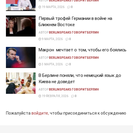
АВТОР
BERLINSPEAKS ГОВОРИТБЕРЛИН
19 МАРТА, 2026
0
Первый трофей Германии в войне на
Ближнем Востоке
АВТОР
BERLINSPEAKS ГОВОРИТБЕРЛИН
9 МАРТА, 2026
0
Макрон мечтает о том, чтобы его боялись
АВТОР
BERLINSPEAKS ГОВОРИТБЕРЛИН
3 МАРТА, 2026
0
В Берлине поняли, что немецкий язык до
Киева не доведет
АВТОР
BERLINSPEAKS ГОВОРИТБЕРЛИН
19 ФЕВРАЛЯ, 2026
0
Пожалуйста
войдите,
чтобы присоединиться к обсуждению