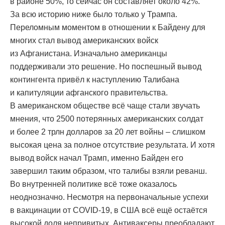
в районе 50%, то сейчас он составляет около 42%.
За всю историю ниже было только у Трампа.
Переломным моментом в отношении к Байдену для
многих стал вывод американских войск
из Афганистана. Изначально американцы
поддерживали это решение. Но поспешный вывод
контингента привёл к наступлению Талибана
и капитуляции афганского правительства.
В американском обществе всё чаще стали звучать
мнения, что 2500 потерянных американских солдат
и более 2 трлн долларов за 20 лет войны – слишком
высокая цена за полное отсутствие результата. И хотя
вывод войск начал Трамп, именно Байден его
завершил таким образом, что талибы взяли реванш.
Во внутренней политике всё тоже оказалось
неоднозначно. Несмотря на первоначальные успехи
в вакцинации от COVID-19, в США всё ещё остаётся
высокой доля непривитых. Антиваксеры преобладают