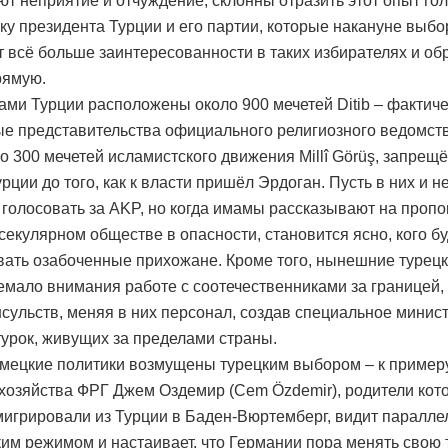
т неприятие и отчуждение, склонны отразить этот опыт го
ку президента Турции и его партии, которые накануне выбо
 всё больше заинтересованности в таких избирателях и о
рямую.
ами Турции расположены около 900 мечетей Ditib – фактиче
е представительства официального религиозного ведомств
о 300 мечетей исламистского движения Millî Görüş, запрещ
рции до того, как к власти пришёл Эрдоган. Пусть в них и 
голосовать за AKP, но когда имамы рассказывают на пропо
 секулярном обществе в опасности, становится ясно, кого бу
ать озабоченные прихожане. Кроме того, нынешние турецк
емало внимания работе с соотечественниками за границей,
нсульств, меняя в них персонал, создав специальное минис
турок, живущих за пределами страны.
мецкие политики возмущены турецким выбором – к примеру
 хозяйства ФРГ Джем Оздемир (Cem Özdemir), родители кото
игрировали из Турции в Баден-Вюртемберг, видит паралле
ким режимом и настаивает, что Германии пора менять свою