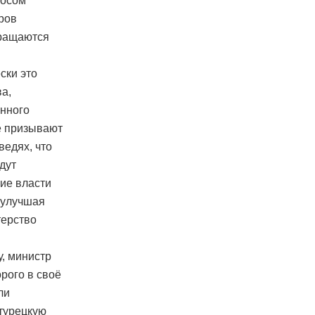
лосом
ров
бращаются
ски это
а,
ённого
не призывают
ведях, что
дут
ие власти
 улучшая
терство
, министр
рого в своё
ли
 турецкую