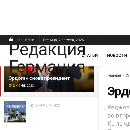
ПОСЛЕДНИЕ
ПОПУЛЯРНЫЕ
Фильтр
12
Berlin
Пятница, 7 августа, 2026
°C
СТАТЬИ
НОВОСТИ
Главная
Ст
Эрдоган снова президент
2 ИЮНЯ, 2023
Эрд
26 АПРЕЛЯ, 2026
Реджеп 
во втор
Кылычда