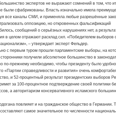
большинство экспертов не выражают сомнений в том, что и
е были сфабрикованы. Власть изначально имела преимуще
уя все каналы СМИ, и применяла любые разрешённые зако
трализовать оппозицию, но откровенных фальсификаций
билось, сообщений о серьёзных нарушениях нет, а результ
ия в целом отражают расклад сил. «Победителем выборов 
национализм», – утверждает эксперт Фельдер.
но с первым туром прошли парламентские выборы, на кот
 сторонники получили абсолютное большинство в законода
но по-прежнему необходимо, чтобы президенту было удобно
его «Партии справедливости и развития» очень комфортабе
тво, и 52-процентный результат президентских выборов Р
римет за 100-процентное подтверждение своей политики бе
сов, а авторитаризм консервативного исламского большин
.
догана повлияет и на гражданское общество в Германии. Т
составляют самое значительное по численности национал