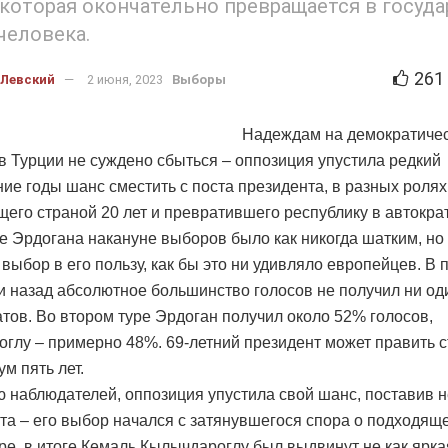
 которая окончательно превращается в госуд
человека.
261
 Левский
2 июня, 2023
Выборы
Надеждам на демократиче
 Турции не суждено сбыться – оппозиция упустила редкий
ние годы шанс сместить с поста президента, в разных ролях
его страной 20 лет и превратившего республику в автокра
 Эрдогана накануне выборов было как никогда шатким, но
 выбор в его пользу, как бы это ни удивляло европейцев. В 
и назад абсолютное большинство голосов не получил ни од
атов. Во втором туре Эрдоган получил около 52% голосов,
глу – примерно 48%. 69-летний президент может править 
м пять лет.
 наблюдателей, оппозиция упустила свой шанс, поставив н
та – его выбор начался с затянувшегося спора о подходящ
ре, в итоге Кемаль Кылычдароглу был выдвинут не как ярка