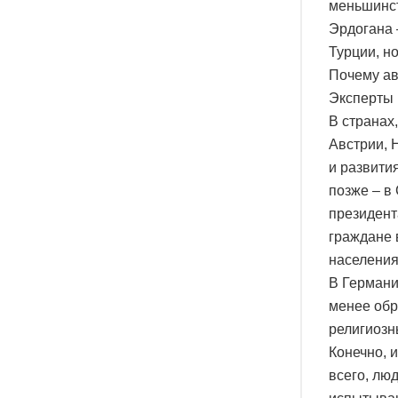
меньшинст
Эрдогана 
Турции, но
Почему ав
Эксперты 
В странах
Австрии, 
и развити
позже – в
президент
граждане 
населения
В Германи
менее обр
религиозн
Конечно, 
всего, лю