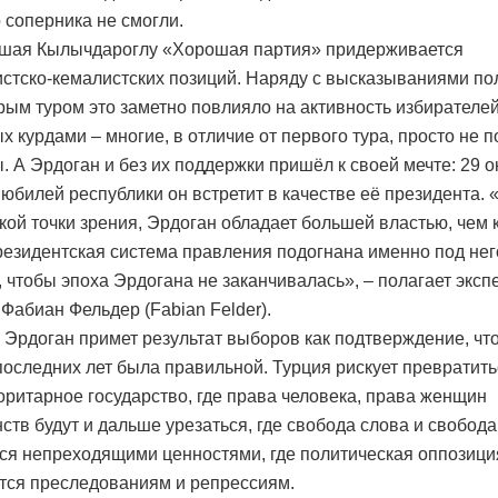
о соперника не смогли.
шая Кылычдароглу «Хорошая партия» придерживается
стско-кемалистских позиций. Наряду с высказываниями по
рым туром это заметно повлияло на активность избирателей
х курдами – многие, в отличие от первого тура, просто не 
. А Эрдоган и без их поддержки пришёл к своей мечте: 29 о
 юбилей республики он встретит в качестве её президента. 
кой точки зрения, Эрдоган обладает большей властью, чем 
президентская система правления подогнана именно под нег
, чтобы эпоха Эрдогана не заканчивалась», – полагает эксп
 Фабиан Фельдер (Fabian Felder).
 Эрдоган примет результат выборов как подтверждение, что
последних лет была правильной. Турция рискует превратить
оритарное государство, где права человека, права женщин
ств будут и дальше урезаться, где свобода слова и свобод
ся непреходящими ценностями, где политическая оппозици
тся преследованиям и репрессиям.