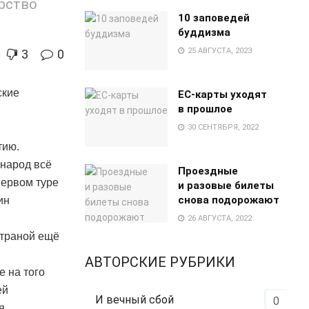
арство
10 заповедей
буддизма
25 АВГУСТА, 2023
3
0
ские
EC-карты уходят
в прошлое
30 СЕНТЯБРЯ, 2022
тию.
 народ всё
Проездные
первом туре
и разовые билеты
снова подорожают
ин
26 АВГУСТА, 2022
страной ещё
АВТОРСКИЕ РУБРИКИ
е на того
ей
И вечный сбой
0
я