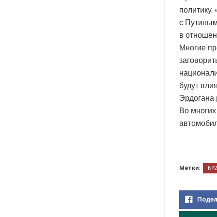
политику. 
с Путиным
в отношен
Многие пр
заговорит
национали
будут вли
Эрдогана 
Во многих
автомобил
Метки:
№
Подел