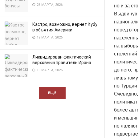
26 МАРТА, 2026
но и за ег
Выдвинув
национали
Кастро, возможно, вернет Кубу
перед вто
в объятия Америки
населённы
19 МАРТА, 2026
на выборы
столетний
Ликвидирован фактический
политичес
верховный правитель Ирана
до него, 
19 МАРТА, 2026
лишь тому
по Турции
ЕЩЁ
Очевидно,
политика 
более авт
и меньшин
не являют
подвергае