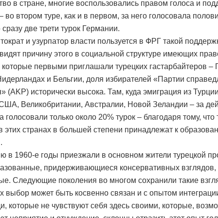
во в стране, многие воспользовались правом голоса и по
– во втором туре, как и в первом, за него голосовала полов
 сразу две трети турок Германии.
тократ и узурпатор власти пользуется в ФРГ такой поддерж
видят причину этого в социальной структуре имеющих прав
, которые первыми приглашали турецких гастарбайтеров – 
Нидерландах и Бельгии, доля избирателей «Партии справед
я» (AKP) исторически высока. Там, куда эмиграция из Турци
 США, Великобритании, Австралии, Новой Зеландии – за д
а голосовали только около 20% турок – благодаря тому, что
в этих странах в большей степени принадлежат к образов
.
ю в 1960-е годы приезжали в основном жители турецкой пр
азованные, придерживающиеся консервативных взглядов,
ые. Следующие поколения во многом сохранили такие взгл
их выбор может быть косвенно связан и с опытом интеграци
ди, которые не чувствуют себя здесь своими, которые, возм