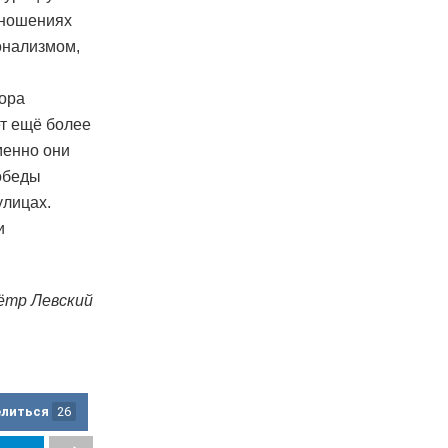
отношениях
онализмом,
пора
ет ещё более
менно они
победы
улицах.
и
ётр Левский
елиться
26