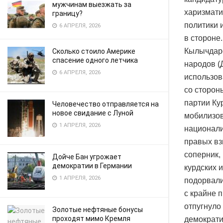
мужчинам выезжать за
харизмати
границу?
политики 
6 АПРЕЛЯ, 2026
в стороне.
Кылычдаро
Сколько стоило Америке
спасение одного летчика
народов (
6 АПРЕЛЯ, 2026
использов
со сторон
партии Ку
Человечество отправляется на
новое свидание с Луной
мобилизов
1 АПРЕЛЯ, 2026
национали
правых вз
соперник,
Дойче Бан угрожает
демократии в Германии
курдских 
1 АПРЕЛЯ, 2026
подорвали
с крайне 
отпугнуло
Золотые нефтяные бонусы
проходят мимо Кремля
демократи