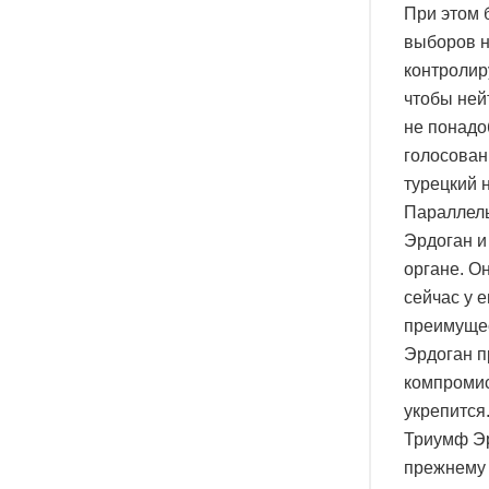
При этом 
выборов н
контролир
чтобы ней
не понадо
голосован
турецкий 
Параллель
Эрдоган и
органе. О
сейчас у 
преимущес
Эрдоган п
компромис
укрепится
Триумф Эр
прежнему 