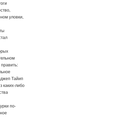
тоги
ство,
ном уловки,
аты
стал
орых
тельном
 править:
льное
еджеп Тайип
з каких-либо
ства
урки по-
ьное