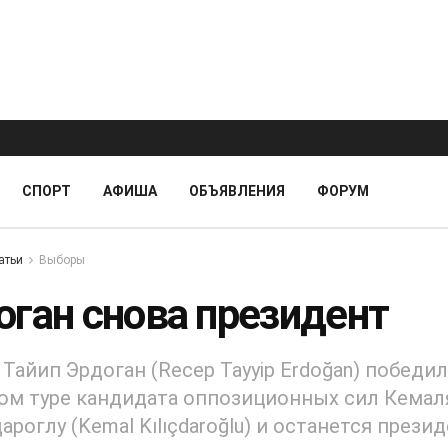
СПОРТ
АФИША
ОБЪЯВЛЕНИЯ
ФОРУМ
атьи
Выборы
оган снова президент
Тайип Эрдоган (Recep Tayyip Erdoğan) победил
ом туре кандидата оппозиционных сил Кемал
роглу (Kemal Kılıçdaroğlu) и останется прези