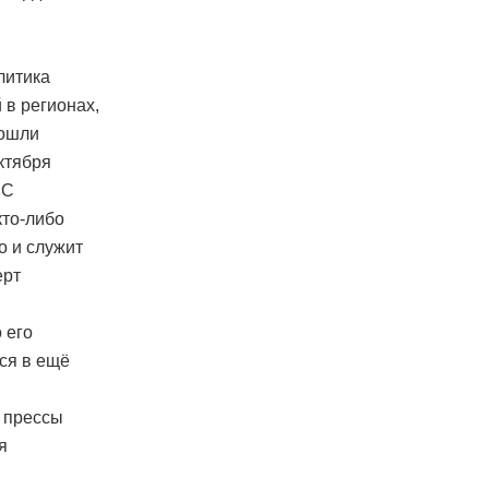
литика
 в регионах,
пошли
ктября
«С
кто-либо
о и служит
ерт
 его
ся в ещё
а прессы
я