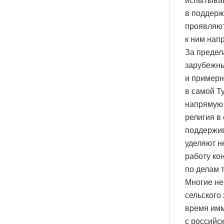
испытываю
в поддерж
проявляют
к ним нап
За предел
зарубежны
и примерн
в самой Ту
напрямую 
религия в
поддержив
уделяют н
работу ко
по делам 
Многие не
сельского
время имм
с российс