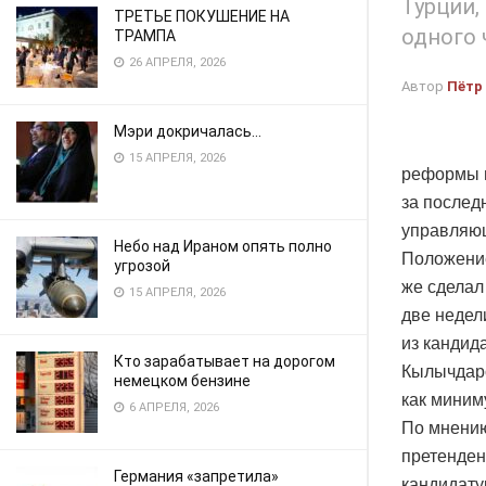
Турции,
ТРЕТЬЕ ПОКУШЕНИЕ НА
одного 
ТРАМПА
26 АПРЕЛЯ, 2026
Автор
Пётр
Мэри докричалась…
15 АПРЕЛЯ, 2026
реформы в
за послед
управляющ
Небо над Ираном опять полно
Положение
угрозой
же сделал
15 АПРЕЛЯ, 2026
две недел
из кандид
Кто зарабатывает на дорогом
Кылычдаро
немецком бензине
как миниму
6 АПРЕЛЯ, 2026
По мнению
претенден
Германия «запретила»
кандидату