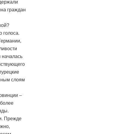
ддержали
ина граждан
кой?
о голоса.
Германии,
ливости
и началась
ействующего
 турецкие
анным слоям
овинции –
 более
яды.
и. Прежде
ожно,