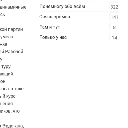
Понемногу обо всём
322
и динамичные
ись
Связь времен
141
Там и тут
8
кой партии
 умело
Только у нас
14
ржке
ей Рабочей
у
 туру
вающий
рон
лоса тех же
ый курс
ашения
иков, что
й
а Эрдогана,