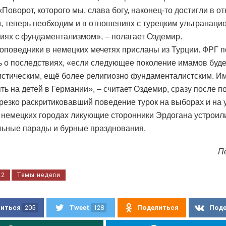
«Поворот, которого мы, слава богу, наконец-то достигли в 
, теперь необходим и в отношениях с турецким ультранаци
иях с фундаментализмом», – полагает Оздемир.
оповедники в немецких мечетях присланы из Турции. ФРГ 
ь о последствиях, «если следующее поколение имамов буд
стическим, ещё более религиозно фундаменталистским. И
ять на детей в Германии», – считает Оздемир, сразу после 
резко раскритиковавший поведение турок на выборах и на 
 немецких городах ликующие сторонники Эрдогана устроил
ьные парады и бурные празднования.
П
22
Темы недели
иться
205
Tweet
128
Поделиться
Под