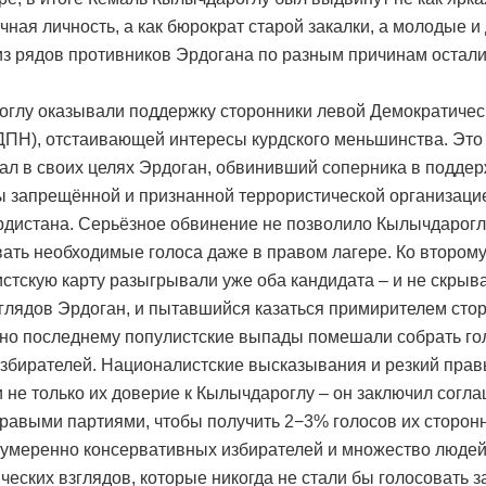
чная личность, а как бюрократ старой закалки, а молодые 
из рядов противников Эрдогана по разным причинам остал
глу оказывали поддержку сторонники левой Демократичес
ДПН), отстаивающей интересы курдского меньшинства. Это
ал в своих целях Эрдоган, обвинивший соперника в подде
ы запрещённой и признанной террористической организаци
рдистана. Серьёзное обвинение не позволило Кылычдарогл
ать необходимые голоса даже в правом лагере. Ко второму
стскую карту разыгрывали уже оба кандидата – и не скры
глядов Эрдоган, и пытавшийся казаться примирителем сто
 но последнему популистские выпады помешали собрать го
избирателей. Националистские высказывания и резкий прав
 не только их доверие к Кылычдароглу – он заключил согл
правыми партиями, чтобы получить 2−3% голосов их сторонн
 умеренно консервативных избирателей и множество люде
ческих взглядов, которые никогда не стали бы голосовать з