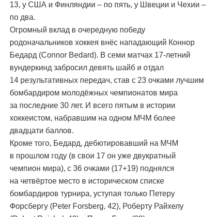
13, у США и Финляндии – по пять, у Швеции и Чехии –
по два.
Огромный вклад в очередную победу
родоначальников хоккея внёс нападающий Коннор
Бедард (Connor Bedard). В семи матчах 17-летний
вундеркинд забросил девять шайб и отдал
14 результативных передач, став с 23 очками лучшим
бомбардиром молодёжных чемпионатов мира
за последние 30 лет. И всего пятым в истории
хоккеистом, набравшим на одном МЧМ более
двадцати баллов.
Кроме того, Бедард, дебютировавший на МЧМ
в прошлом году (в свои 17 он уже двукратный
чемпион мира), с 36 очками (17+19) поднялся
на четвёртое место в историческом списке
бомбардиров турнира, уступая только Петеру
Форсбергу (Peter Forsberg, 42), Роберту Райхелу