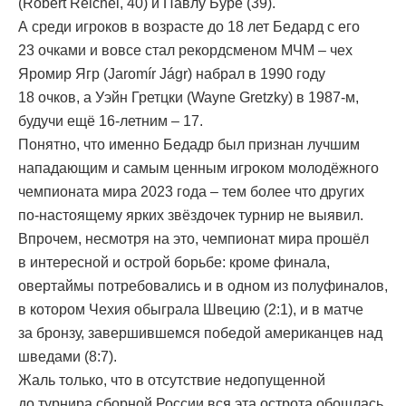
(Robert Reichel, 40) и Павлу Буре (39).
А среди игроков в возрасте до 18 лет Бедард с его
23 очками и вовсе стал рекордсменом МЧМ – чех
Яромир Ягр (Jaromír Jágr) набрал в 1990 году
18 очков, а Уэйн Гретцки (Wayne Gretzky) в 1987-м,
будучи ещё 16-летним – 17.
Понятно, что именно Бедадр был признан лучшим
нападающим и самым ценным игроком молодёжного
чемпионата мира 2023 года – тем более что других
по-настоящему ярких звёздочек турнир не выявил.
Впрочем, несмотря на это, чемпионат мира прошёл
в интересной и острой борьбе: кроме финала,
овертаймы потребовались и в одном из полуфиналов,
в котором Чехия обыграла Швецию (2:1), и в матче
за бронзу, завершившемся победой американцев над
шведами (8:7).
Жаль только, что в отсутствие недопущенной
до турнира сборной России вся эта острота обошлась