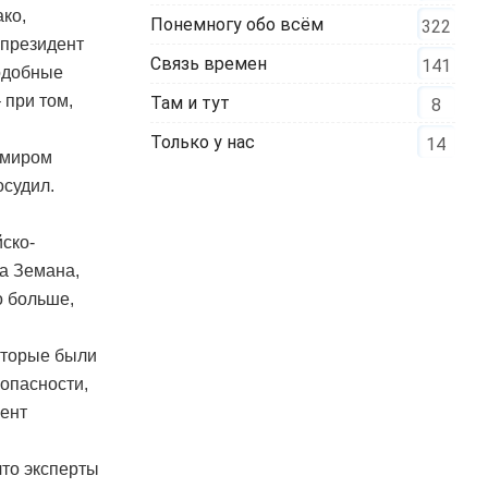
ко,
Понемногу обо всём
322
 президент
Связь времен
141
подобные
 при том,
Там и тут
8
Только у нас
14
имиром
осудил.
ско-
а Земана,
о больше,
оторые были
опасности,
мент
что эксперты