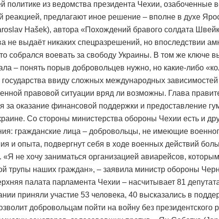
й политике из ведомства президента Чехии, озабоченные 
й реакцией, предлагают иное решение – вполне в духе Яро
aroslav Hašek), автора «Похождений бравого солдата Швейк
ва не выдаёт никаких спецразрешений, но впоследствии ам
 кто собрался воевать за свободу Украины. В том же ключе 
ала – понять порыв добровольцев нужно, но какие-либо «к
 государства ввиду сложных международных зависимостей
енной правовой ситуации вряд ли возможны. Глава правит
я за оказание финансовой поддержки и предоставление гу
раине. Со стороны министерства обороны Чехии есть и др
ия: гражданские лица – добровольцы, не имеющие военно
ия и опыта, подвергнут себя в ходе военных действий бол
. «Я не хочу заниматься организацией авиарейсов, которы
ой трупы наших граждан», – заявила министр обороны Чер
ерхняя палата парламента Чехии – насчитывает 81 депутата
ании приняли участие 53 человека, 40 высказались в поддер
озволит добровольцам пойти на войну без президентского 