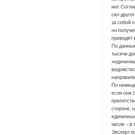
нет. Согл
сил друго
за собой 
но получи
приведёт 
По данным
тысячи до
«единичны
ведомство
направили
По немецк
если они 
препятств
стороне, 
единичные
числе – в
Эксперт п