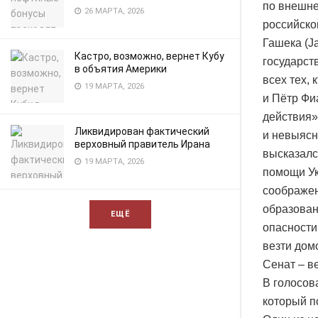
по внешне
26 МАРТА, 2026
российско
Гашека (J
Кастро, возможно, вернет Кубу
государст
в объятия Америки
всех тех,
19 МАРТА, 2026
и Пётр Фи
действия»
Ликвидирован фактический
и невыясн
верховный правитель Ирана
высказалс
19 МАРТА, 2026
помощи Ук
соображен
образован
ЕЩЁ
опасности
везти дом
Сенат – в
В голосов
который п