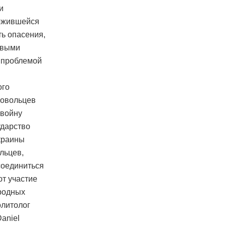
и
ложившейся
ть опасения,
овыми
й проблемой
ого
ровольцев
 войну
ударство
краины
льцев,
соединиться
т участие
ародных
олитолог
aniel