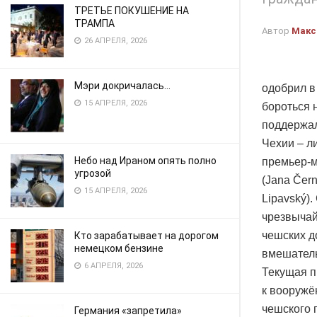
ТРЕТЬЕ ПОКУШЕНИЕ НА
ТРАМПА
Автор
Макс
26 АПРЕЛЯ, 2026
Мэри докричалась…
одобрил в
15 АПРЕЛЯ, 2026
бороться 
поддержал
Чехии – л
Небо над Ираном опять полно
премьер-м
угрозой
(Jana Čer
15 АПРЕЛЯ, 2026
Lipavský)
чрезвычай
чешских д
Кто зарабатывает на дорогом
немецком бензине
вмешатель
6 АПРЕЛЯ, 2026
Текущая п
к вооружё
чешского 
Германия «запретила»