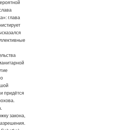
вероятной
слава
а»: глава
нистирует
высказался
оллективные
ельства
манитарной
угие
го
ьшой
ми придётся
нохова.
.
жку закона,
разрешения.