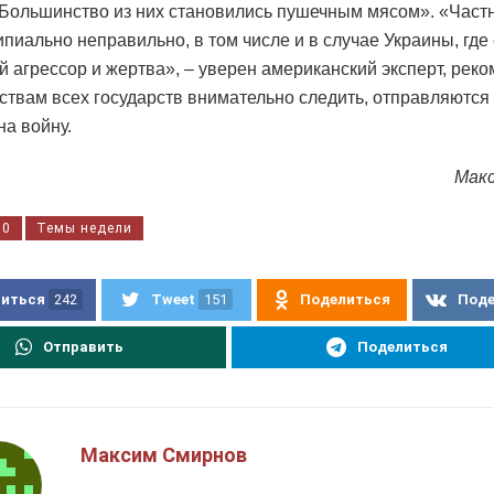
 Большинство из них становились пушечным мясом». «Част
ипиально неправильно, в том числе и в случае Украины, где 
й агрессор и жертва», – уверен американский эксперт, ре
ствам всех государств внимательно следить, отправляются 
на войну.
Мак
10
Темы недели
иться
242
Tweet
151
Поделиться
Под
Отправить
Поделиться
Максим Смирнов