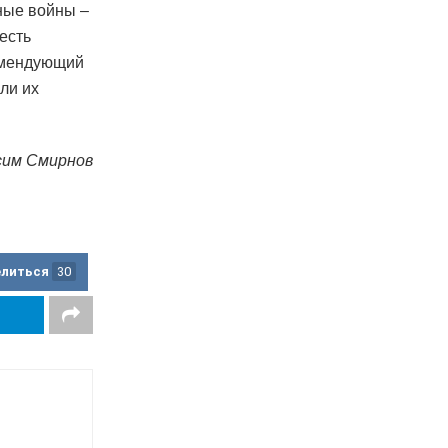
ные войны –
есть
комендующий
ли их
сим Смирнов
елиться
30