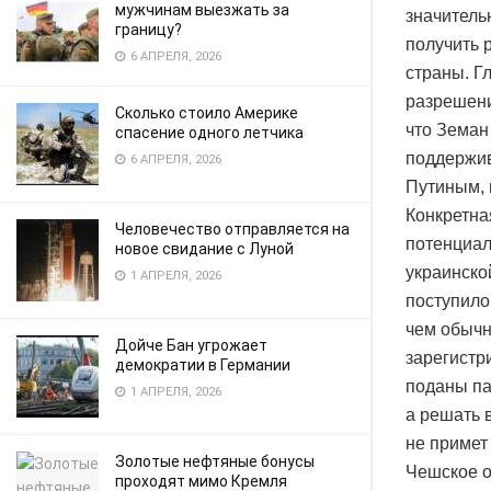
мужчинам выезжать за
значитель
границу?
получить 
6 АПРЕЛЯ, 2026
страны. Г
разрешени
Сколько стоило Америке
что Земан
спасение одного летчика
поддержив
6 АПРЕЛЯ, 2026
Путиным, 
Конкретна
Человечество отправляется на
потенциал
новое свидание с Луной
украинско
1 АПРЕЛЯ, 2026
поступило
чем обычн
Дойче Бан угрожает
зарегистр
демократии в Германии
поданы па
1 АПРЕЛЯ, 2026
а решать 
не примет
Золотые нефтяные бонусы
Чешское о
проходят мимо Кремля