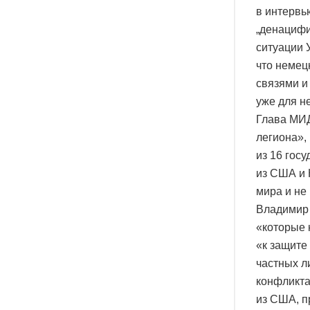
в интервь
„денацифи
ситуации У
что немец
связями и
уже для н
Глава МИД
легиона»,
из 16 гос
из США и 
мира и не
Владимир 
«которые 
«к защите
частных л
конфликта
из США, п