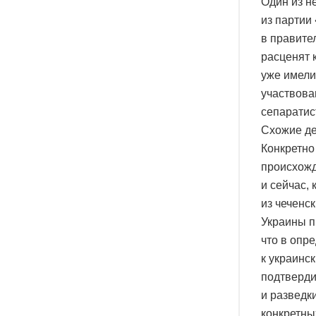
Один из н
из партии
в правител
расценят 
уже имели
участвова
сепаратис
Схожие де
Конкретно
происхожд
и сейчас,
из чеченс
Украины п
что в опр
к украинс
подтверди
и разведк
конкретны