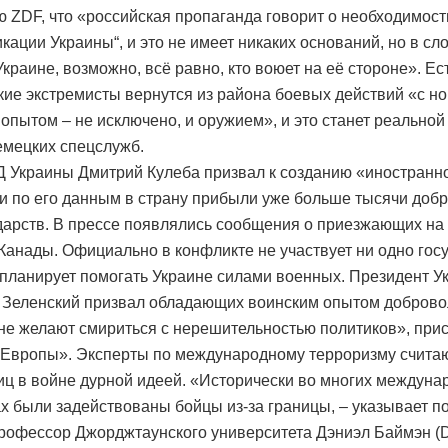
ю ZDF, что «российская пропаганда говорит о необходимост
кации Украины“, и это не имеет никаких оснований, но в с
краине, возможно, всё равно, кто воюет на её стороне». Ес
кие экстремисты вернутся из района боевых действий «с н
 опытом – не исключено, и оружием», и это станет реально
емецких спецслужб.
 Украины Дмитрий Кулеба призвал к созданию «иностранн
 и по его данным в страну прибыли уже больше тысячи доб
ударств. В прессе появлялись сообщения о приезжающих на
Канады. Официально в конфликте не участвует ни одно гос
 планирует помогать Украине силами военных. Президент У
Зеленский призвал обладающих воинским опытом доброво
не желают смириться с нерешительностью политиков», при
 Европы». Эксперты по международному терроризму считаю
иц в войне дурной идеей. «Исторически во многих междун
х были задействованы бойцы из-за границы, – указывает п
рофессор Джорджтаунского университета Дэниэл Баймэн (D