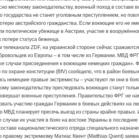
асно местному законодательству, военный поход в составе 
го государства не станет уголовным преступлением, но повл
потерю австрийского гражданства. Если воюющие его не им
ли политическое убежище в Австрии, участие в вооружённ
к потере статуса беженца.
 телеканала ZDF, на украинской стороне сейчас сражаются
бровольцев из Европы – в том числе из Германии. МВД ФР
е случаи присоединения к воюющим немецких граждан». 
 по охране конституции (BfV) сообщило, что в район боевы
сь немецкие правые экстремисты – участвуют ли они в боях
ому законодательству преследовать воюющих станут только
совершат военные преступления. Правительство ФРГ не н
овать участию граждан Германии в боевых действиях на л
но МВД планирует пресечь выезд из страны крайне правых.
 случаи их участия в боях на востоке Украины в последние 
 составе националистического отряда специального назначе
о правому экстремизму Матиас Квент (Matthias Quent) заяви