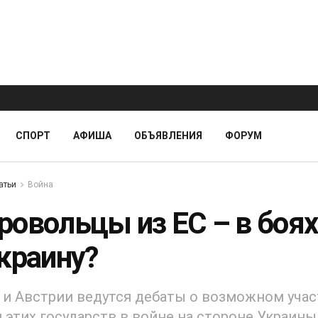
СПОРТ
АФИША
ОБЪЯВЛЕНИЯ
ФОРУМ
атьи
Война
ровольцы из ЕС – в боях
Украину?
 и Австрии ведутся дебаты о возможном уча
 этих государств в войне на стороне Украины