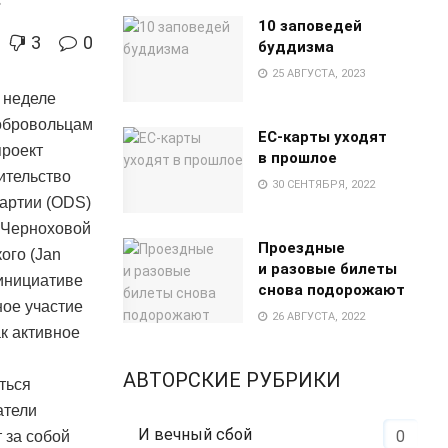
10 заповедей
3
0
буддизма
25 АВГУСТА, 2023
 неделе
добровольцам
EC-карты уходят
проект
в прошлое
ительство
30 СЕНТЯБРЯ, 2022
артии (ODS)
ы Черноховой
Проездные
ого (Jan
и разовые билеты
 инициативе
снова подорожают
ное участие
26 АВГУСТА, 2022
к активное
АВТОРСКИЕ РУБРИКИ
ться
атели
И вечный сбой
0
 за собой