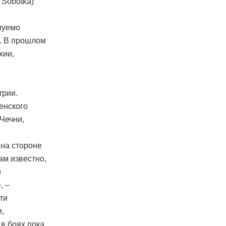
 Sobotka)
инуемо
а. В прошлом
хии,
трии.
енского
Чечни,
 на стороне
ам известно,
и
, –
ти
,
в боях пока