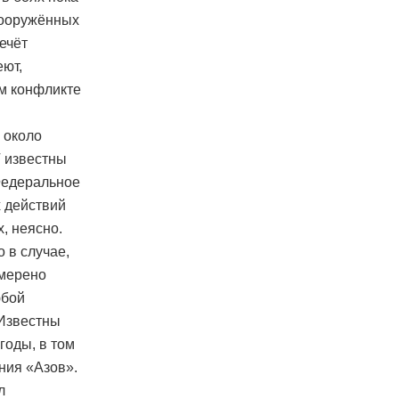
вооружённых
ечёт
еют,
ом конфликте
 около
Г известны
Федеральное
х действий
, неясно.
 в случае,
амерено
юбой
 Известны
годы, в том
ния «Азов».
л