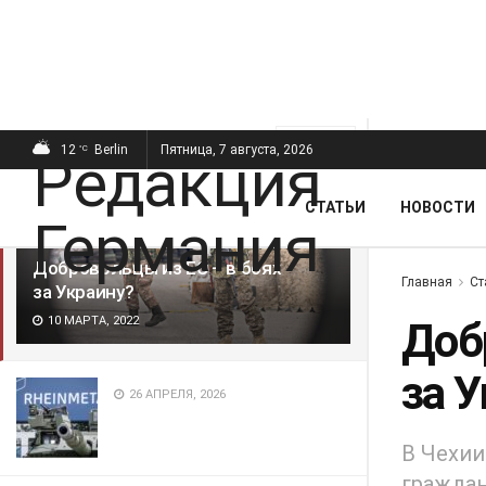
ПОСЛЕДНИЕ
ПОПУЛЯРНЫЕ
Фильтр
12
Berlin
Пятница, 7 августа, 2026
°C
СТАТЬИ
НОВОСТИ
Добровольцы из ЕС – в боях
Главная
Ст
за Украину?
10 МАРТА, 2022
Доб
за 
26 АПРЕЛЯ, 2026
В Чехии
граждан