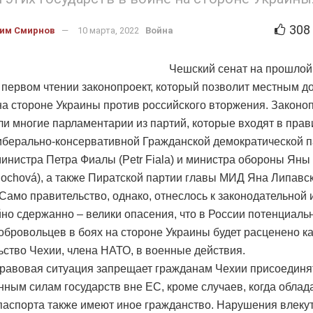
308
им Смирнов
10 марта, 2022
Война
Чешский сенат на прошлой
 первом чтении законопроект, который позволит местным 
на стороне Украины против российского вторжения. Законо
и многие парламентарии из партий, которые входят в прав
иберально-консервативной Гражданской демократической п
инистра Петра Фиалы (Petr Fiala) и министра обороны Ян
nochová), а также Пиратской партии главы МИД Яна Липавск
. Само правительство, однако, отнеслось к законодательной
но сдержанно – велики опасения, что в России потенциаль
обровольцев в боях на стороне Украины будет расценено ка
ство Чехии, члена НАТО, в военные действия.
равовая ситуация запрещает гражданам Чехии присоединя
нным силам государств вне ЕС, кроме случаев, когда облад
паспорта также имеют иное гражданство. Нарушения влекут