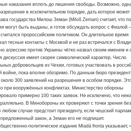
ные наказания вплоть до лишения свободы. Возможно, одна
разрешение в исключительном порядке, дать которое может
лава государства Милош Земан (Miloš Zeman) считает, что 
я могут быть выданы, и готов обсуждать вопрос с Фиалой –
 считался пророссийским политиком. Он длительное время
ал тесные контакты с Москвой и не раз встречался с Влад
но агрессию против Украины чётко назвал своим именем и 
я дискуссия имеет скорее символический характер. Число
ьных добровольцев из Чехии, готовых участвовать в россий
й войне, пока вполне обозримо. По данным бюро президент
 около 300 заявлений на разрешения в особом порядке. Эт
о при вооружённых конфликтах. Министерство обороны
ировало примерно 100 таких заявок. Не исключено, что нек
раллельно. В Минобороны их проверяют с точки зрения без
в любом случае предстоит президенту, если чешский парла
 предложенный закон, а Земан его не подпишет.
бщественно-политическое издание Mladá fronta указывает, 