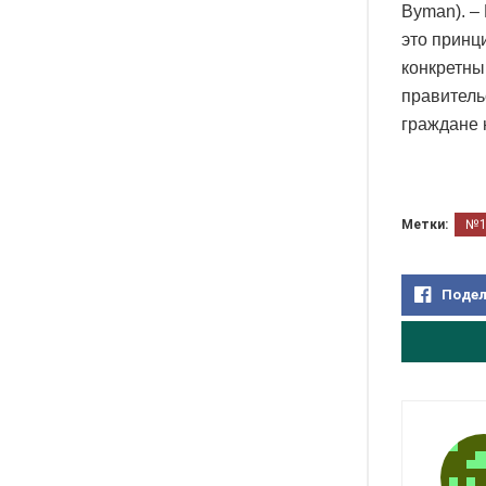
Byman). –
это принц
конкретны
правитель
граждане 
Метки:
№
Подел