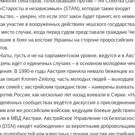
емногих сенаторов, голосовавших против – Ян Соботка (Jan
 «Старосты и независимые» (STAN), которая также входит
ьство, – уверен, что если этот закон будет принят, его нем
как участие в вооружённых действиях чешского государств
 место случаи, когда перед судом представали граждане Че
вшие в боях на востоке Украины на стороне пророссийских
тов.
баты, пусть и не на парламентском уровне, ведутся и в Авс
 речь идёт о единичных случаях – в основном молодёжи чеч
ения. В 1990-е годы Австрия приняла немало беженцев из 
 как пишет Kronen-Zeitung, часть молодых людей – выходцев
ких семей с австрийским гражданством – намерены воевать
ротив России, как несколько лет назад воевали в Сирии. «Н
еделённых сообществах ведётся дискуссия о присоединени
ким или же российским войскам, ведущим боевые действия»
ли в МВД Австрии. Австрийское Управление госбезопаснос
и (DSN) «ведёт наблюдение» за вероятными добровольцами
х подробностей или известных случаев участия австрийцев 