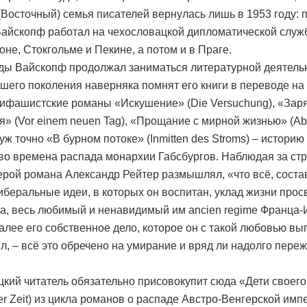
(Восточный) семья писателей вернулась лишь в 1953 году: 
айскопф работал на чехословацкой дипломатической служ
оне, Стокгольме и Пекине, а потом и в Праге.
оды Вайскопф продолжал заниматься литературной деятель
шего поколения наверняка помнят его книги в переводе на
тифашистские романы «Искушение» (Die Versuchung), «Зар
я» (Vor einem neuen Tag), «Прощание с мирной жизнью» (A
 уж точно «В бурном потоке» (Inmitten des Stroms) – историю
во времена распада монархии Габсбургов. Наблюдая за стр
ерой романа Александр Рейтер размышлял, «что всё, сост
либеральные идеи, в которых он воспитан, уклад жизни про
а, весь любимый и ненавидимый им ancien regime Франца
далее его собственное дело, которое он с такой любовью в
л, – всё это обречено на умирание и вряд ли надолго переж
цкий читатель обязательно присовокупит сюда «Дети своег
rer Zeit) из цикла романов о распаде Австро-Венгерской имп