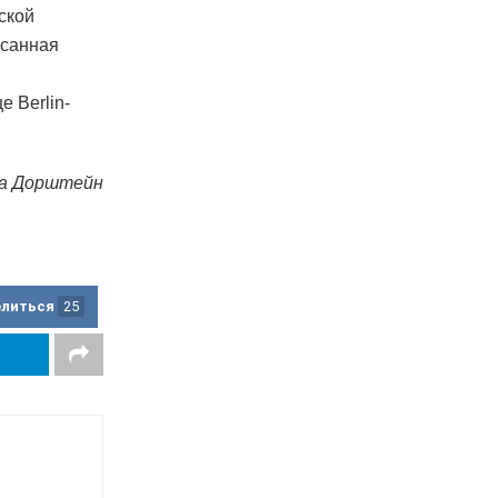
ской
исанная
 Berlin-
а Дорштейн
елиться
25