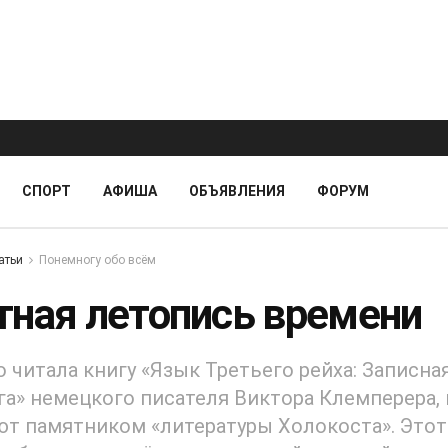
СПОРТ
АФИША
ОБЪЯВЛЕНИЯ
ФОРУМ
атьи
Понемногу обо всём
тная летопись времени
 читала книгу «Язык Третьего рейха: Записна
а» немецкого писателя Виктора Клемперера,
т памятником «литературы Холокоста». Этот