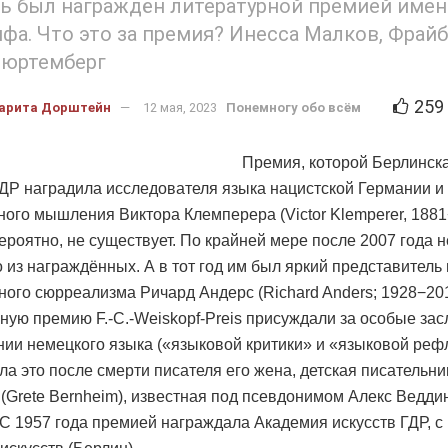
ь был награждён литературной премией име
фа. Что это за премия? Инесса Малков, Фрайб
Вюртемберг
259
арита Дорштейн
12 мая, 2023
Понемногу обо всём
Премия, которой Берлинск
ГДР наградила исследователя языка нацистской Германии и
ного мышления Виктора Клемперера (Victor Klemperer, 1881
вероятно, не существует. По крайней мере после 2007 года н
о из награждённых. А в тот год им был яркий представитель
ного сюрреализма Ричард Андерс (Richard Anders; 1928−201
ную премию F.-C.-Weiskopf-Preis присуждали за особые зас
нии немецкого языка («языковой критики» и «языковой реф
а это после смерти писателя его жена, детская писательни
(Grete Bernheim), известная под псевдонимом Алекс Веддин
 С 1957 года премией награждала Академия искусств ГДР, с 