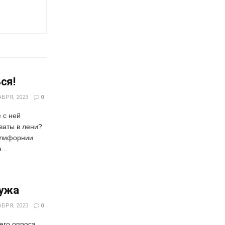
ся!
БРЯ, 2023
0
 с ней
ваты в лени?
алифорнии
...
мужа
БРЯ, 2023
0
его опроса,