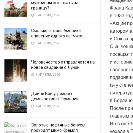
Академия 
мужчинам выезжать за
Франц Кар
границу?
в 1933 го
6 АПРЕЛЯ, 2026
«Акции пр
Сколько стоило Америке
автором а
спасение одного летчика
и Союза п
6 АПРЕЛЯ, 2026
Сын чешки
посещал т
и историю
Человечество отправляется на
новое свидание с Луной
наверняка
1 АПРЕЛЯ, 2026
подаривше
(эту степе
литератур
Дойче Бан угрожает
демократии в Германии
в Берлине 
1 АПРЕЛЯ, 2026
После при
главным ре
Но в октя
Золотые нефтяные бонусы
проходят мимо Кремля
уехали в 