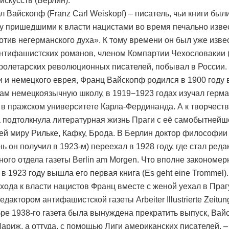
искусств (Берлин).
л Вайскопф (Franz Carl Weiskopf) – писатель, чьи книги бы
ду пришедшими к власти нацистами во время печально изве
отив негерманского духа». К тому времени он был уже изв
нтифашистских романов, членом Компартии Чехословакии (
ролетарских революционных писателей, побывал в России.
 и немецкого еврея, Франц Вайскопф родился в 1900 году 
ам немецкоязычную школу, в 1919−1923 годах изучал герма
 в пражском университете Карла-Фердинанда. А к творчеств
 подтолкнула литературная жизнь Праги с её самобытнейш
й миру Рильке, Кафку, Брода. В Берлин доктор философи
нь он получил в 1923-м) переехал в 1928 году, где стал ред
ного отдела газеты Berlin am Morgen. Что вполне закономер
в 1923 году вышла его первая книга (Es geht eine Trommel).
хода к власти нацистов Франц вместе с женой уехал в Прагу
дактором антифашистской газеты Arbeiter Illustrierte Zeitun
бре 1938-го газета была вынуждена прекратить выпуск, Ва
Париж, а оттуда, с помощью Лиги американских писателей, 