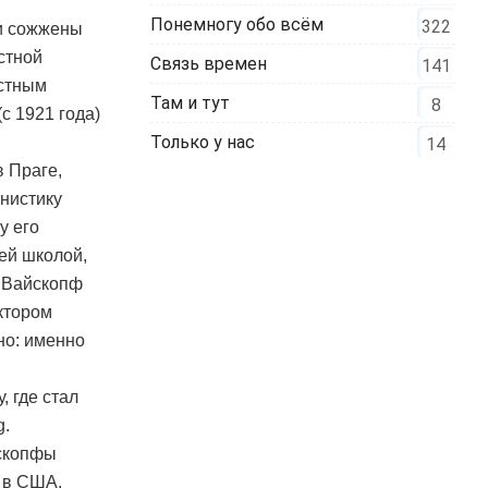
Понемногу обо всём
322
ли сожжены
стной
Связь времен
141
естным
Там и тут
8
с 1921 года)
Только у нас
14
в Праге,
нистику
у его
ей школой,
и Вайскопф
актором
но: именно
, где стал
g.
йскопфы
– в США.