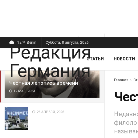
ПОСЛЕДНИЕ
ПОПУЛЯРНЫЕ
Фильтр
12
Berlin
Суббота, 8 августа, 2026
°C
СТАТЬИ
НОВОСТИ
Главная
Ст
Честная летопись времени
12 МАЯ, 2023
Чес
26 АПРЕЛЯ, 2026
Недавно
филолог
называю