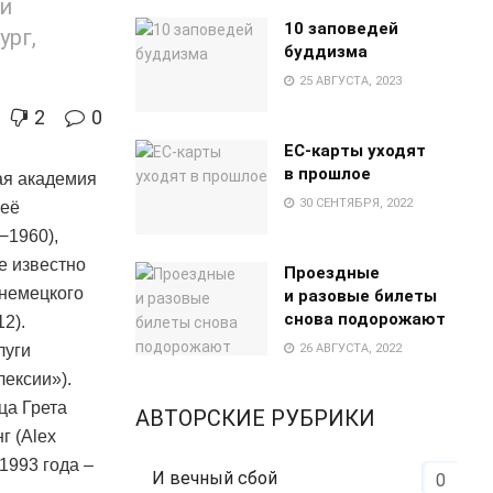
ни
10 заповедей
ург,
буддизма
25 АВГУСТА, 2023
2
0
EC-карты уходят
в прошлое
ая академия
30 СЕНТЯБРЯ, 2022
 её
−1960),
е известно
Проездные
 немецкого
и разовые билеты
снова подорожают
2).
26 АВГУСТА, 2022
луги
лексии»).
ца Грета
АВТОРСКИЕ РУБРИКИ
г (Alex
1993 года –
И вечный сбой
0