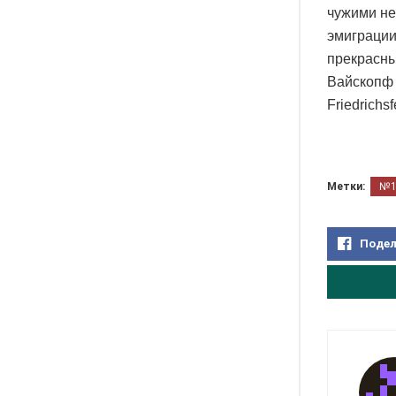
чужими не
эмиграции
прекрасны
Вайскопф 
Friedrichsf
Метки:
№
Подел