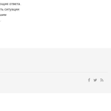
ющие ответа
ть ситуации
ешим
.