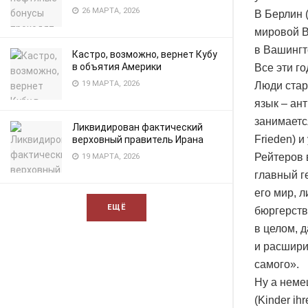
26 МАРТА, 2026
В Берлин 
мировой В
в Вашингт
Кастро, возможно, вернет Кубу
в объятия Америки
Все эти г
19 МАРТА, 2026
Люди стар
язык – ан
занимаетс
Ликвидирован фактический
Frieden) и
верховный правитель Ирана
Рейтеров 
19 МАРТА, 2026
главный г
его мир, 
ЕЩЁ
бюргерств
в целом, 
и расшири
самого».
Ну а неме
(Kinder ih