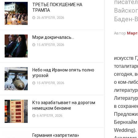
писател
ТРЕТЬЕ ПОКУШЕНИЕ НА
Вайскоп
ТРАМПА
Баден-
26 АПРЕЛЯ, 2026
Автор
Марг
Мэри докричалась…
15 АПРЕЛЯ, 2026
искусств 
тоталитар
Небо над Ираном опять полно
сегодня, 
угрозой
о ком-либ
15 АПРЕЛЯ, 2026
литератур
Литератур
Кто зарабатывает на дорогом
в сохране
немецком бензине
Предложил
6 АПРЕЛЯ, 2026
Бернхайм 
Wedding).
Германия «запретила»