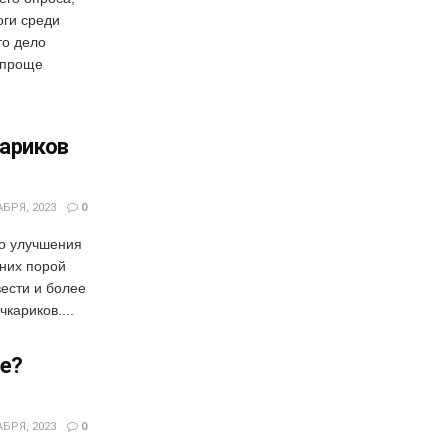
оги среди
то дело
 проще
кариков
БРЯ, 2023
0
го улучшения
 них порой
ести и более
кариков....
де?
БРЯ, 2023
0