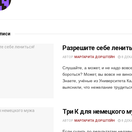
аписи
Разрешите себе ленить
АВТОР
МАРГАРИТА ДОРШТЕЙН
8 ДЕКА
Слушайте, а может, и не надо вовсе
бороться? Может, вы вовсе не вино
Знаете, учёные из Университета К
выяснили, что нежелание трудиться
Три К для немецкого 
АВТОР
МАРГАРИТА ДОРШТЕЙН
8 ДЕКА
Если судить по результатам недавн