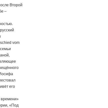
после Второй
бе –
ностью.
 русский
я
bschied vom
 семьи
аной,
авляющее
свещённого
-Иосифа
ыпестовал
ивёт его
о времени»
ерии, «Под