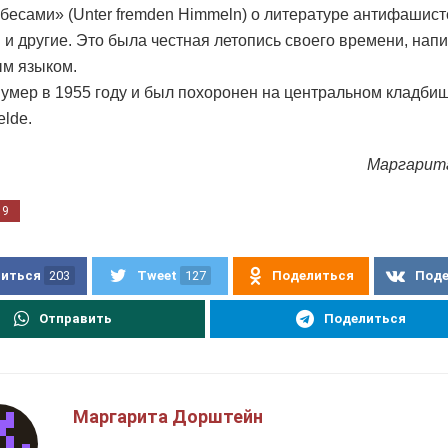
бесами» (Unter fremden Himmeln) о литературе антифашист
 и другие. Это была честная летопись своего времени, нап
м языком.
умер в 1955 году и был похоронен на центральном кладбище
elde.
Маргарит
19
иться
203
Tweet
127
Поделиться
Под
Отправить
Поделиться
Маргарита Дорштейн