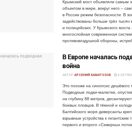
Крымский мост объявляли самым
объектом в мире, вокруг него – са
в России режим безопасности. В з
задействованы больше трёх тысяч
и полицейских. У Крымского моста 
многослойная современная систе
противовоздушной обороны, истреб
В Европе началась под
война
АВТОР
АРСЕНИЙ КАМАТОЗОВ
4 ОКТЯБР
Это похоже на синопсис дешёвого 
Подводные лодки-малютки, опусти
на глубину 88 метров, десантируют
боевых пловцов. В тёмной и холод
Балтийского моря диверсанты кре
взрывные устройства к гигантским 
первого и второго «Северных потоко