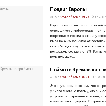
Подвиг Европы
АВТОР
АРСЕНИЙ КАМАТОЗОВ
8 НОЯБРЯ
Европа совершила логистический п
остающийся в информационной те
вторжением России в Украину экон
была на 45% зависима от поставок
газа. Сегодня, спустя всего 8 месяц
показатель составляет 7%! Какую 
политическую...
Поймать Кремль на тр
АВТОР
АРСЕНИЙ КАМАТОЗОВ
21 ОКТЯБ
Это случилось не потому, что сов
у Киева много. А потому, что они ес
устроено в современной войне, чт
и пилоты очень дороги. Те времена