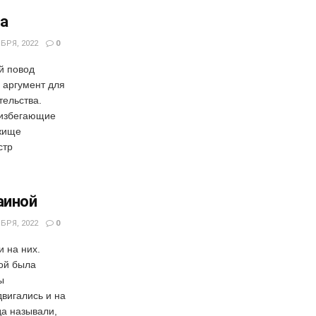
са
БРЯ, 2022
0
й повод
 аргумент для
тельства.
 избегающие
ежище
стр
аиной
БРЯ, 2022
0
 на них.
кой была
ы
двигались и на
да называли,