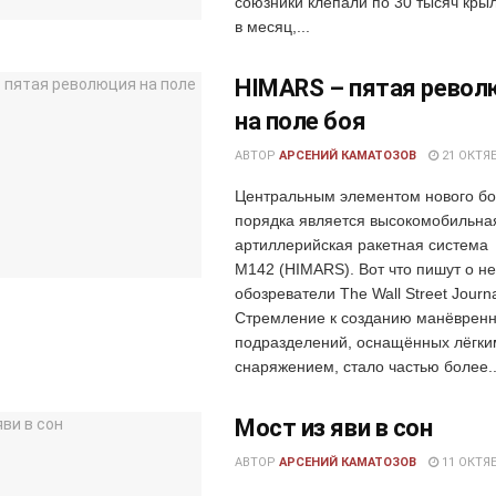
союзники клепали по 30 тысяч кр
в месяц,...
HIMARS – пятая рево
на поле боя
АВТОР
АРСЕНИЙ КАМАТОЗОВ
21 ОКТЯБ
Центральным элементом нового бо
порядка является высокомобильна
артиллерийская ракетная система
M142 (HIMARS). Вот что пишут о н
обозреватели The Wall Street Journa
Стремление к созданию манёврен
подразделений, оснащённых лёгки
снаряжением, стало частью более..
Мост из яви в сон
АВТОР
АРСЕНИЙ КАМАТОЗОВ
11 ОКТЯБ