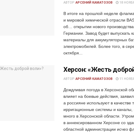
АВТОР
АРСЕНИЙ КАМАТОЗОВ
18 НОЯБР
В итоге на прошлой неделе флагм
и мировой химической отрасли BA
об… открытии нового производства
Германии. Завод будет выпускать 
материалы для аккумуляторных ба
электромобилей. Более того, в сер
октября...
Херсон: «Жесть добро
АВТОР
АРСЕНИЙ КАМАТОЗОВ
11 НОЯБР
Дождливая погода в Херсонской об
влияет на боевые действия, заявил
а россияне используют в качестве
ирригационные системы и каналы,
много в Херсонской области. Утром
в аннексированном Херсоне со зда
областной администрации исчез фла