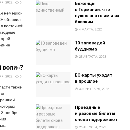
Я, 2022
0
Беженцы
в Германии: что
ан немецкой
нужно знать им и их
SF объявил
близким
 в восточной
4 МАРТА, 2022
катодные
тарей
10 заповедей
едине
буддизма
25 АВГУСТА, 2023
й воли»?
EC-карты уходят
Я, 2022
0
в прошлое
ласти также
30 СЕНТЯБРЯ, 2022
 он,
 траншей
 которых
Проездные
 3 ноября
и разовые билеты
ния
снова подорожают
г...
26 АВГУСТА, 2022