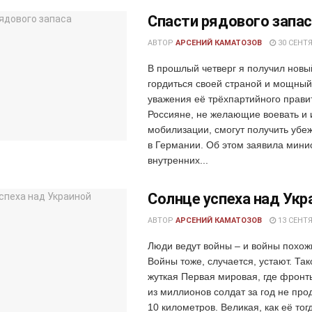
Спасти рядового запа
АВТОР
АРСЕНИЙ КАМАТОЗОВ
30 СЕНТЯ
В прошлый четверг я получил новы
гордиться своей страной и мощный
уважения её трёхпартийного прави
Россияне, не желающие воевать и
мобилизации, смогут получить уб
в Германии. Об этом заявила мини
внутренних...
Солнце успеха над Укр
АВТОР
АРСЕНИЙ КАМАТОЗОВ
13 СЕНТЯ
Люди ведут войны – и войны похожи
Войны тоже, случается, устают. Та
жуткая Первая мировая, где фронт
из миллионов солдат за год не про
10 километров. Великая, как её тог