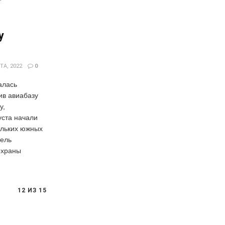
у
ТА, 2022
0
алась
ив авиабазу
у,
уста начали
ольких южных
тель
охраны
12 ИЗ 15