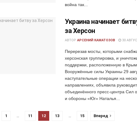
война так...
Украина начинает битв
за Херсон
АВТОР
АРСЕНИЙ КАМАТОЗОВ
30 АВГУС
Перерезав мосты, которыми снабж
херсонская группировка, и уничтож
поддержки, расположенную в Крым
Вооружённые силы Украины 29 авг
наступательные операции на неск
направлениях, объявила руководи
объединённого пресс-центра Сил 
и обороны «Юг» Наталья...
1
…
11
12
13
…
15
Вперед