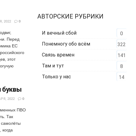
АВТОРСКИЕ РУБРИКИ
, 2022
0
И вечный сбой
одвиг,
0
ни. Перед
Понемногу обо всём
322
омика ЕС
 российского
Связь времен
141
ев, этот
Там и тут
8
могучую
Только у нас
14
и буквы
РЯ, 2022
0
ременных ПВО
ть. Так
о самолёты
, когда