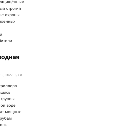
 защищённым
мый строгий
оне охраны
 военных
–
ма
ители...
водная
Я, 2022
0
триллера.
вшись
 группы
ной воде
пят мощные
трубам
в»....