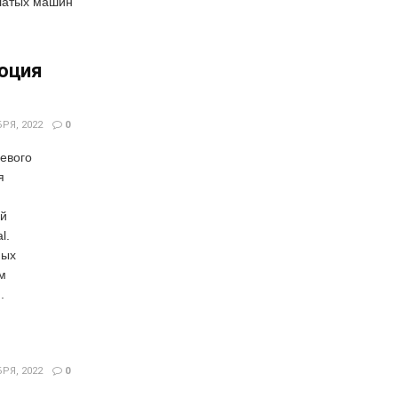
ылатых машин
люция
РЯ, 2022
0
евого
я
ей
l.
ных
м
.
РЯ, 2022
0