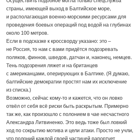
Осуществить подобное могла только спецслужба
страны, имеющей выход в Балтийское море,
и располагающая военно-морскими ресурсами для
проведения боевых операций под водой на глубинах
около 100 метров.
Если в подсказке к кроссворду указано: это –
не Россия, то нам с вами придётся подозревать
поляков, финнов, шведов, датчан и, наконец, немцев.
Тень подозрения ляжет и на британцев
с американцами, оперирующих в Балтике. (Я думаю,
балтийские демократии простят нам их исключение
из списка.)
Возможно, сейчас кому-то и кажется, что он ловко
отвёл от себя всё риски быть раскрытым. Примерно
так же, как произошло с полонием в чае несчастного
Александра Литвиненко. Это ведь тоже был ловкий
ход по сокрытию мотива и цели атаки. Просто не учли,
что полоний каждой своей частицей рапортует