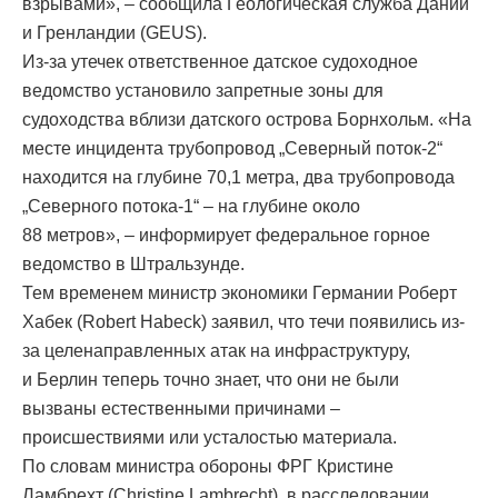
взрывами», – сообщила Геологическая служба Дании
и Гренландии (GEUS).
Из-за утечек ответственное датское судоходное
ведомство установило запретные зоны для
судоходства вблизи датского острова Борнхольм. «На
месте инцидента трубопровод „Северный поток-2“
находится на глубине 70,1 метра, два трубопровода
„Северного потока-1“ – на глубине около
88 метров», – информирует федеральное горное
ведомство в Штральзунде.
Тем временем министр экономики Германии Роберт
Хабек (Robert Habeck) заявил, что течи появились из-
за целенаправленных атак на инфраструктуру,
и Берлин теперь точно знает, что они не были
вызваны естественными причинами –
происшествиями или усталостью материала.
По словам министра обороны ФРГ Кристине
Ламбрехт (Christine Lambrecht), в расследовании