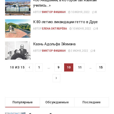
учились…»
АВТОР
ВИКТОР ФИШМАН
10 ИЮНЯ, 2022
0
К 80-летию ликвидации гетто в Друе
АВТОР
ЕЛЕНА ОКТЯБРЁВА
10 ИЮНЯ, 2022
0
Казнь Адольфа Эйхмана
АВТОР
ВИКТОР ФИШМАН
3 ИЮНЯ, 2022
0
1
…
9
10
11
…
15
10 ИЗ 15
Популярные
Обсуждаемые
Последние