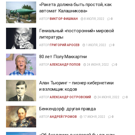
«Ракета должна быть простой, как
автомат Калашникова»
АВТОР
ВИКТОР ФИШМАН
8 ИЮЛЯ, 2022
0
Гениальный «посторонний» мировой
литературы
АВТОР
ГРИГОРИЙ АРОСЕВ
1 ИЮЛЯ, 2022
0
80 лет Полу Маккартни
АВТОР
АЛЕКСАНДР ПОПОВ
24 ИЮНЯ, 2022
0
Алан Тьюринг – пионер кибернетики
и взломщик кодов
АВТОР
АЛЕКСАНДР ОСТРОВСКИЙ
24 ИЮНЯ, 2022
0
Бенкендорф: другая правда
АВТОР
АНДРЕЙ ГРОМОВ
17 ИЮНЯ, 2022
0
«Об Академии, в которой бы языкам