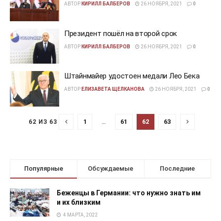
АВТОР
КИРИЛЛ БАЛБЕРОВ
26 НОЯБРЯ, 2021
0
Президент пошёл на второй срок
АВТОР
КИРИЛЛ БАЛБЕРОВ
26 НОЯБРЯ, 2021
0
Штайнмайер удостоен медали Лео Бека
АВТОР
ЕЛИЗАВЕТА ЩЕЛКАНОВА
26 НОЯБРЯ, 2021
0
1
…
61
62
63
62 ИЗ 63
Популярные
Обсуждаемые
Последние
Беженцы в Германии: что нужно знать им
и их близким
4 МАРТА, 2022