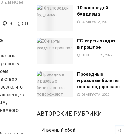
 главном
10 заповедей
буддизма
25 АВГУСТА, 2023
3
0
сь
EC-карты уходят
в прошлое
мпионов
30 СЕНТЯБРЯ, 2022
страшным:
всем
Проездные
в створ
и разовые билеты
снова подорожают
овезло, что
 мюнхенцев
26 АВГУСТА, 2022
ым,
 намного
АВТОРСКИЕ РУБРИКИ
й
И вечный сбой
0
 был подан