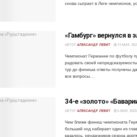
снова сыграет в Лиге чемпионов, у
«Гамбург» вернулся в 
АВТОР
АЛЕКСАНДР ЛЕВИТ
15 МАЯ, 202
Чемпионат Германии по футболу 
радовать своей непредсказуемость
тур до финиша ответы получены да
все вопросы....
34-е «золото» «Бавари
АВТОР
АЛЕКСАНДР ЛЕВИТ
6 МАЯ, 2025
Чем ближе финиш чемпионата Гер
больший ход набирает один из гла
казалось, неудачников сезона дор