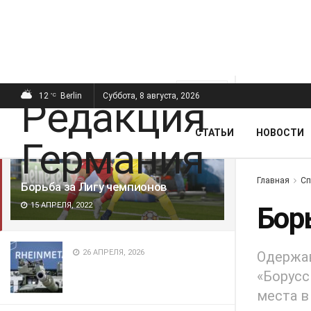
ПОСЛЕДНИЕ
ПОПУЛЯРНЫЕ
Фильтр
12
Berlin
Суббота, 8 августа, 2026
°C
СТАТЬИ
НОВОСТИ
Главная
Сп
Борьба за Лигу чемпионов
15 АПРЕЛЯ, 2022
Бор
26 АПРЕЛЯ, 2026
Одержав
«Борусс
места в