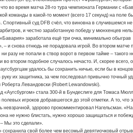
, что во время матча 28-го тура чемпионата Германии с «Бав
кой команды в какой-то момент (всего 17 секунд) на поле б
в. Спортивный суд DFB счёл, что виновна в случившемся не
 арбитров, и честно заработанную победу у мюнхенцев нельз
 «Бавария» заработала ещё три очка, минимально обыграв
», – и снова отнюдь не порадовала игрой. Во втором матче 
ни разу не попали в створ ворот в первом тайме – такого н
 и во втором подобное случалось нечасто. И, скорее всего, 
аугсбургцам удалось бы сохранить ничью, если бы в концов
в руку их защитника, за чем последовал привычно точный у
и Роберта Левандовски (Robert Lewandowski).
д «Аугсбургом» стала 300-й в Бундеслиге для Томаса Мюлл
 полевых игроков добравшегося до этой отметки. А то, что 
ь невзрачной, здорово прокомментировал Нагельсман. «Н
зона не нужно блистать, нужно хорошо защищаться и побежд
 – Мы это сделали».
 сохранила свой более чем весомый девятиочковый отрыв