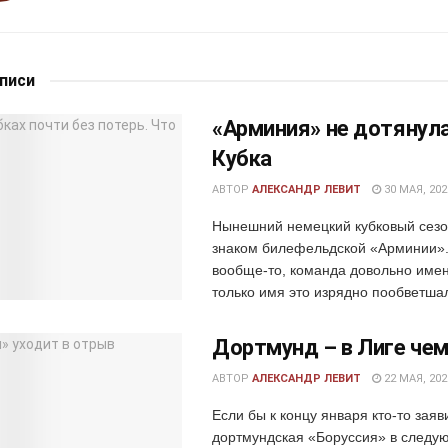
аписи
«Арминия» не дотянул
Кубка
АВТОР
АЛЕКСАНДР ЛЕВИТ
30 МАЯ, 202
Нынешний немецкий кубковый сезо
знаком билефельдской «Арминии»
вообще-то, команда довольно имен
только имя это изрядно пообветшал
Дортмунд – в Лиге че
АВТОР
АЛЕКСАНДР ЛЕВИТ
22 МАЯ, 202
Если бы к концу января кто-то заяв
дортмундская «Боруссия» в следу