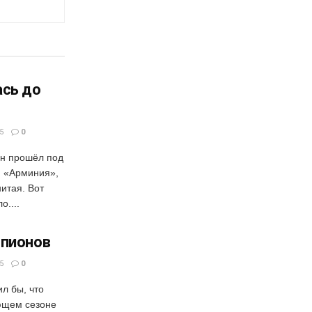
ась до
5
0
н прошёл под
. «Арминия»,
итая. Вот
о....
мпионов
5
0
ил бы, что
ющем сезоне