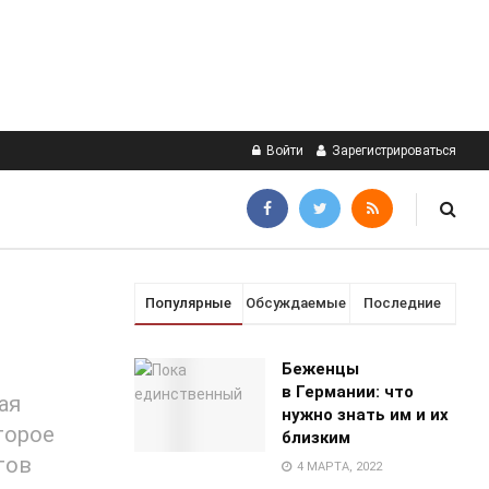
Войти
Зарегистрироваться
Популярные
Обсуждаемые
Последние
Беженцы
в Германии: что
ая
нужно знать им и их
торое
близким
тов
4 МАРТА, 2022