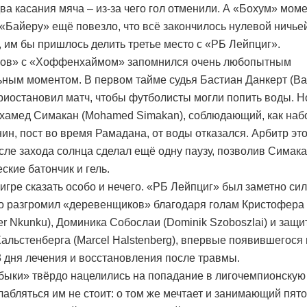
два касания мяча – из-за чего гол отменили. А «Бохум» мом
 «Байеру» ещё повезло, что всё закончилось нулевой ничьей
а, им бы пришлось делить третье место с «РБ Лейпциг».
ков» с «Хоффенхаймом» запомнился очень любопытным
ным моментом. В первом тайме судья Бастиан Данкерт (Ba
приостановил матч, чтобы футболисты могли попить воды. Н
хамед Симакан (Mohamed Simakan), соблюдающий, как на
ин, пост во время Рамадана, от воды отказался. Арбитр это
осле захода солнца сделал ещё одну паузу, позволив Симак
ские батончик и гель.
 игре сказать особо и нечего. «РБ Лейпциг» был заметно си
о разгромил «деревенщиков» благодаря голам Кристофера
her Nkunku), Доминика Собослаи (Dominik Szoboszlai) и защи
альстенберга (Marcel Halstenberg), впервые появившегося 
3 дня лечения и восстановления после травмы.
быки» твёрдо нацелились на попадание в лигочемпионскую 
лабляться им не стоит: о том же мечтает и занимающий пят