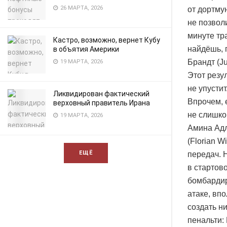
26 МАРТА, 2026
от дортму
не позволи
минуте тр
Кастро, возможно, вернет Кубу
найдёшь, 
в объятия Америки
Брандт (Ju
19 МАРТА, 2026
Этот резу
не упусти
Ликвидирован фактический
Впрочем, 
верховный правитель Ирана
не слишко
19 МАРТА, 2026
Амина Адл
(Florian W
ЕЩЁ
передач. 
в стартово
бомбардир
атаке, вп
создать н
пенальти: