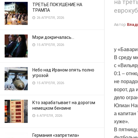
на трет
ТРЕТЬЕ ПОКУШЕНИЕ НА
еврокуб
ТРАМПА
26 АПРЕЛЯ, 2026
Автор
Влад
Мэри докричалась…
15 АПРЕЛЯ, 2026
у «Бавари
В среду м
с «Вильяр
Небо над Ираном опять полно
0:1 – отн
угрозой
не порадо
15 АПРЕЛЯ, 2026
ворот, да 
дело огра
Кто зарабатывает на дорогом
Юлиан Наг
немецком бензине
а капитан
6 АПРЕЛЯ, 2026
хуже».
В пятницу
Германия «запретила»
футбольны