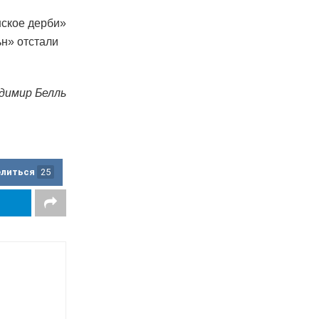
нское дерби»
ьн» отстали
димир Белль
елиться
25