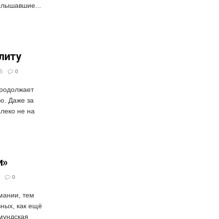
слышавшие...
элиту
5
0
продолжает
ю. Даже за
леко не на
и»
0
мании, тем
вных, как ещё
тмундская