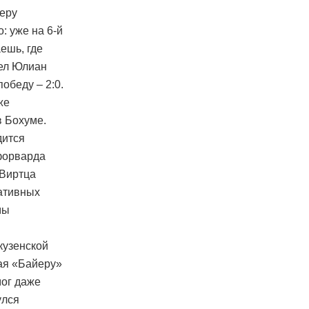
деру
: уже на 6-й
ешь, где
шел Юлиан
обеду – 2:0.
же
в Бохуме.
дится
 форварда
 Виртца
тативных
мы
кузенской
ая «Байеру»
мог даже
улся