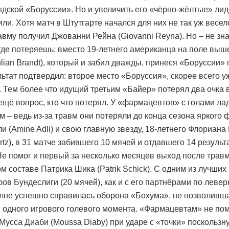
ндской «Боруссии». Но и увеличить его «чёрно-жёлтые» ли
ли. Хотя матч в Штутгарте начался для них не так уж весело
авму получил Джованни Рейна (Giovanni Reyna). Но – не зна
где потеряешь: вместо 19-летнего американца на поле вы
lian Brandt), который и забил дважды, принеся «Боруссии» п
льтат подтвердил: второе место «Боруссия», скорее всего у
т. Тем более что идущий третьим «Байер» потерял два очка 
ещё вопрос, кто что потерял. У «фармацевтов» с голами ла
м – ведь из-за травм они потеряли до конца сезона яркого
и (Amine Adli) и свою главную звезду, 18-летнего Флориана
irtz), в 31 матче забившего 10 мячей и отдавшего 14 резуль
Не помог и первый за несколько месяцев выход после трав
м составе Патрика Шика (Patrik Schick). С одним из лучших
ов Бундеслиги (20 мячей), как и с его партнёрами по левер
олне успешно справилась оборона «Бохума», не позволивш
и одного игрового голевого момента. «Фармацевтам» не по
 Мусса Диаби (Moussa Diaby) при ударе с «точки» поскользн