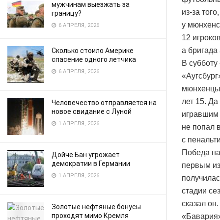
мужчинам выезжать за
из-за того
границу?
у мюнхенс
6 АПРЕЛЯ, 2026
12 игроко
а бригада
Сколько стоило Америке
спасение одного летчика
В субботу
6 АПРЕЛЯ, 2026
«Аугсбург
мюнхенцы 
лет 15. Да
Человечество отправляется на
новое свидание с Луной
игравшим 
1 АПРЕЛЯ, 2026
не попал 
с пенальт
Победа на
Дойче Бан угрожает
демократии в Германии
первым из
1 АПРЕЛЯ, 2026
получилас
стадии се
сказал он.
Золотые нефтяные бонусы
проходят мимо Кремля
«Бавария»