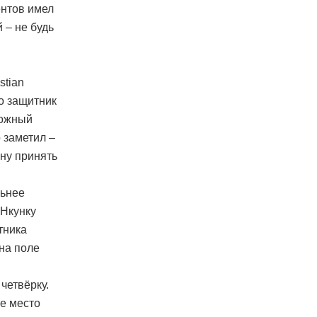
ентов имел
 – не будь
stian
о защитник
божный
 заметил –
ану принять
льнее
 Нкунку
тника
на поле
четвёрку.
ое место