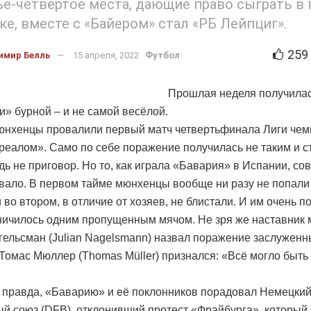
ье-четвёртое места, дающие право сыграть в
ке, вместе с «Байером» стал «РБ Лейпциг».
259
имир Белль
15 апреля, 2022
Футбол
Прошлая неделя получила
и» бурной – и не самой весёлой.
юнхенцы провалили первый матч четвертьфинала Лиги че
реалом». Само по себе поражение получилась не таким и 
юдь не приговор. Но то, как играла «Бавария» в Испании, со
вало. В первом тайме мюнхенцы вообще ни разу не попали 
и во втором, в отличие от хозяев, не блистали. И им очень п
ничилось одним пропущенным мячом. Не зря же наставник
ельсман (Julian Nagelsmann) назвал поражение заслуженн
 Томас Мюллер (Thomas Müller) признался: «Всё могло быть
, правда, «Баварию» и её поклонников порадовал Немецки
й союз (DFB), отклонивший протест «Фрайбурга», который