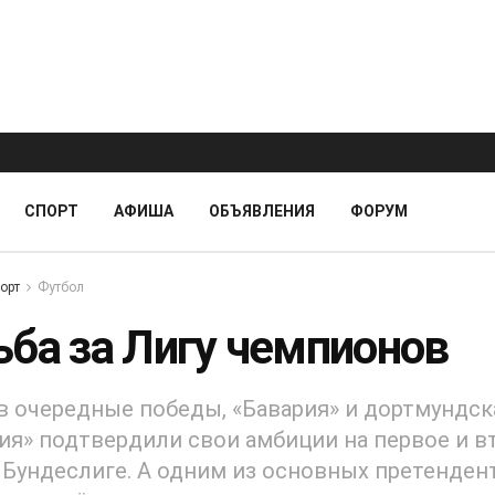
СПОРТ
АФИША
ОБЪЯВЛЕНИЯ
ФОРУМ
орт
Футбол
ьба за Лигу чемпионов
 очередные победы, «Бавария» и дортмундск
ия» подтвердили свои амбиции на первое и в
 Бундеслиге. А одним из основных претенден