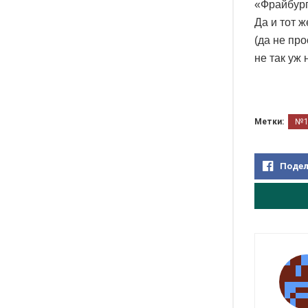
«Фрайбург
Да и тот 
(да не пр
не так уж 
Метки:
№
Подел