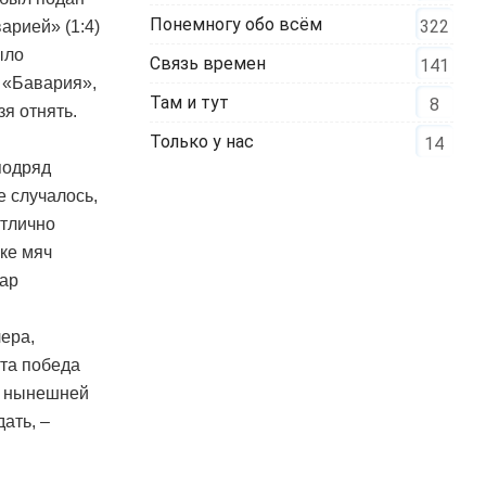
Понемногу обо всём
322
арией» (1:4)
ыло
Связь времен
141
 «Бавария»,
Там и тут
8
я отнять.
Только у нас
14
подряд
е случалось,
отлично
ке мяч
дар
ера,
эта победа
а нынешней
ать, –