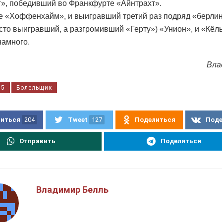
», победивший во Франкфурте «Айнтрахт».
же «Хоффенхайм», и выигравший третий раз подряд «берли
осто выигравший, а разгромивший «Герту») «Унион», и «Кёл
намного.
Вла
15
Болельщик
иться
204
Tweet
127
Поделиться
Под
Отправить
Поделиться
Владимир Белль