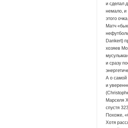
и сделал 
немало, и
этого очк
Матч «бы
нефутболь
Dankert) 
хозяев Мо
мусульман
и сразу п
энергетиче
А о самой
и уверенн
(Christop
Марселя Х
спустя 32
Похоже, «
Хотя расс