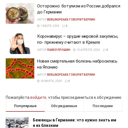
Осторожно: ботулизм из России добрался
до Германии
АВТОР
BERLINSPEAKS ГОВОРИТБЕРЛИН
1 ИЮЛЯ, 2024
0
Коронавирус – орудие мировой закулисы,
по- прежнему считают в Кремле
АВТОР
ПАВЕЛ ПРОШИН
10 АПРЕЛЯ, 2024
0
Новая смертельная болезнь набросилась
на Японию
АВТОР
BERLINSPEAKS ГОВОРИТБЕРЛИН
18 МАРТА, 2024
0
Пожалуйста
войдите,
чтобы присоединиться к обсуждению
Популярные
Обсуждаемые
Последние
Беженцы в Германии: что нужно знать им
и их близким