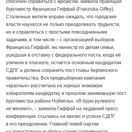
способен справиться с кризисом, заявила правящая
бургомистр Франциска Гиффай (Franziska Giffey).
Столичные жители вправе ожидать, что городские
власти научатся не только преодолевать трудности,
но и справляться с простыми повседневными
задачами, в том числе – с организацией выборов.
Франциска Гиффай, экс-министр по делам семьи,
ушедшая в отставку с федерального поста, когда её
уличили в плагиате, остаётся основным кандидатом
СДПГ и должна сохранить пост главы берлинского
правительства. Вся предвыборная кампания
«красных» рассчитана на хорошо знакомую
избирателям кандидатку, в прошлом занимавшую пост
бургомистра района Нойкёльн. «В бурю рулевого
не меняют», – заявила Гиффай на недавней пресс-
конференции, ссылаясь на кризис и успехи СДПГ
в его преодолении. Главной темой партии
на предстоящих выборах станет сплочённость