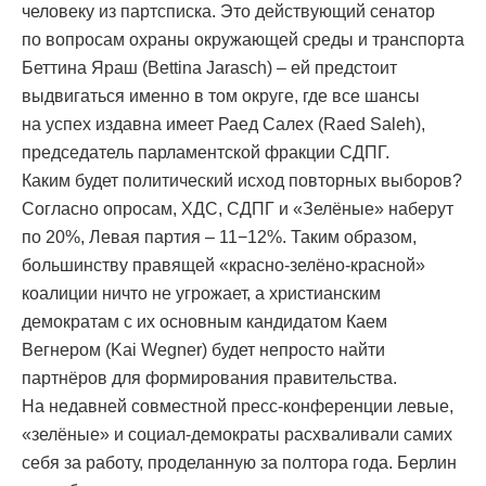
человеку из партсписка. Это действующий сенатор
по вопросам охраны окружающей среды и транспорта
Беттина Яраш (Bettina Jarasch) – ей предстоит
выдвигаться именно в том округе, где все шансы
на успех издавна имеет Раед Салех (Raed Saleh),
председатель парламентской фракции СДПГ.
Каким будет политический исход повторных выборов?
Согласно опросам, ХДС, СДПГ и «Зелёные» наберут
по 20%, Левая партия – 11−12%. Таким образом,
большинству правящей «красно-зелёно-красной»
коалиции ничто не угрожает, а христианским
демократам с их основным кандидатом Каем
Вегнером (Kai Wegner) будет непросто найти
партнёров для формирования правительства.
На недавней совместной пресс-конференции левые,
«зелёные» и социал-демократы расхваливали самих
себя за работу, проделанную за полтора года. Берлин