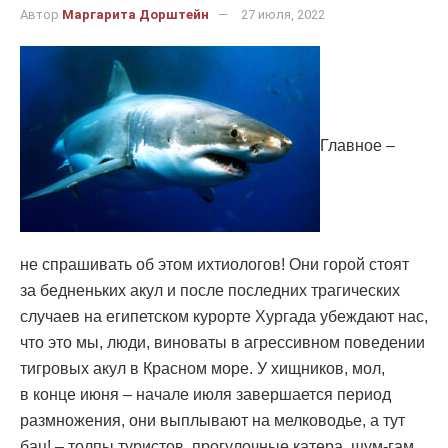
Автор
Маргарита Дорштейн
27 июля, 2022
Главное –
не спрашивать об этом ихтиологов! Они горой стоят
за бедненьких акул и после последних трагических
случаев на египетском курорте Хургада убеждают нас,
что это мы, люди, виноваты в агрессивном поведении
тигровых акул в Красном море. У хищников, мол,
в конце июня – начале июля завершается период
размножения, они выплывают на мелководье, а тут
бац! – толпы туристов, прогулочные катера, шум-гам,