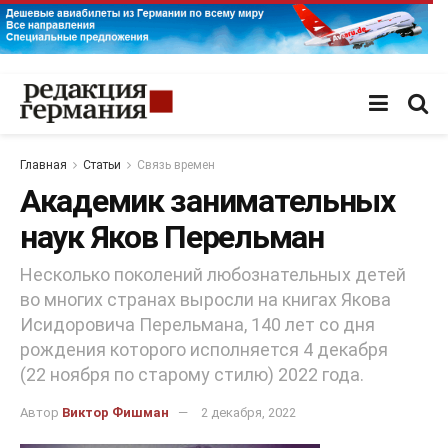
Главная
Статьи
Связь времен
Академик занимательных
наук Яков Перельман
Несколько поколений любознательных детей
во многих странах выросли на книгах Якова
Исидоровича Перельмана, 140 лет со дня
рождения которого исполняется 4 декабря
(22 ноября по старому стилю) 2022 года.
Автор
Виктор Фишман
2 декабря, 2022