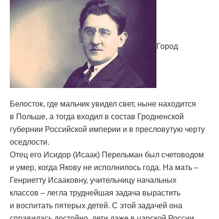
Город
Белосток, где мальчик увидел свет, ныне находится
в Польше, а тогда входил в состав Гродненской
губернии Российской империи и в пресловутую черту
оседлости.
Отец его Исидор (Исаак) Перельман был счетоводом
и умер, когда Якову не исполнилось года. На мать –
Генриетту Исааковну, учительницу начальных
классов – легла труднейшая задача вырастить
и воспитать пятерых детей. С этой задачей она
справилась достойно, дети даже в царской России