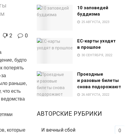
ты
10 заповедей
ем
буддизма
25 АВГУСТА, 2023
2
0
EC-карты уходят
в прошлое
а
30 СЕНТЯБРЯ, 2022
щение, будто
ск потерять
Проездные
-за
и разовые билеты
было раньше,
снова подорожают
 что есть
26 АВГУСТА, 2022
о ведомства
АВТОРСКИЕ РУБРИКИ
сетями
И вечный сбой
ов, которые
0