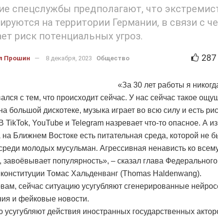
ие спецслужбы предполагают, что экстремис
ируются на территории Германии, в связи с ч
ет риск потенциальных угроз.
287
л Прошин
8 декабря, 2023
Общество
«За 30 лет работы я никогд
ался с тем, что происходит сейчас. У нас сейчас такое ощу
на большой дискотеке, музыка играет во всю силу и есть ри
В TikTok, YouTube и Telegram назревает что-то опасное. А из
 на Ближнем Востоке есть питательная среда, которой не 
среди молодых мусульман. Агрессивная ненависть ко всему,
, завоёвывает популярность», – сказал глава Федеральног
 конституции Томас Хальденванг (Thomas Haldenwang).
овам, сейчас ситуацию усугубляют сгенерированные нейро
ия и фейковые новости.
 усугубляют действия иностранных государственных актор