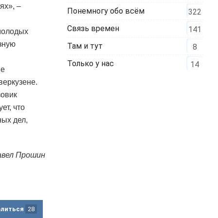
ях», –
Понемногу обо всём
322
Связь времен
141
 молодых
зную
Там и тут
8
Только у нас
14
ые
веркузене.
зовик
ет, что
ных дел,
авел Прошин
елиться
28