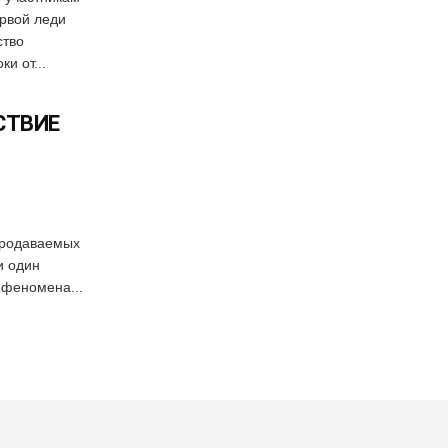
рвой леди
ство
и от...
СТВИЕ
продаваемых
и один
 феномена...