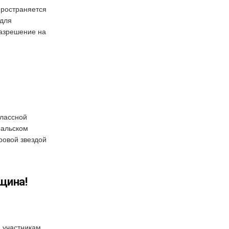
пространяется
 для
азрешение на
лассной
ральском
ровой звездой
щина!
 участникам