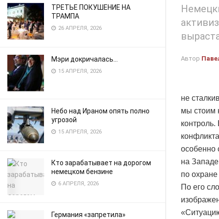
Немецк
ТРЕТЬЕ ПОКУШЕНИЕ НА
ТРАМПА
активиз
26 АПРЕЛЯ, 2026
выраста
Автор
Паве
Мэри докричалась…
15 АПРЕЛЯ, 2026
не сталкив
мы стоим 
Небо над Ираном опять полно
угрозой
контроль. 
15 АПРЕЛЯ, 2026
конфликта
особенно 
на Западе
Кто зарабатывает на дорогом
немецком бензине
по охране
6 АПРЕЛЯ, 2026
По его сл
изображен
«Ситуацию
Германия «запретила»