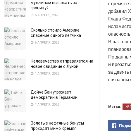
мужчинам выезжать за
стремятся
границу?
добавил Х
6 АПРЕЛЯ, 2026
Глава Фед
исламисто
Сколько стоило Америке
опасность 
спасение одного летчика
В частнос
6 АПРЕЛЯ, 2026
планирова
По данным
Человечество отправляется на
и врезатьс
новое свидание с Луной
за девять
1 АПРЕЛЯ, 2026
связанных
Дойче Бан угрожает
демократии в Германии
1 АПРЕЛЯ, 2026
Метки:
№
Золотые нефтяные бонусы
Подел
проходят мимо Кремля