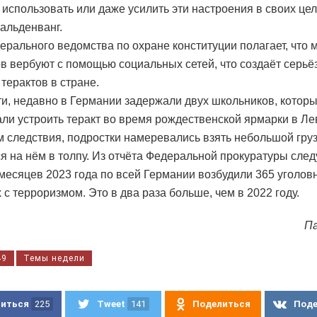
 использовать или даже усилить эти настроения в своих цел
альденванг.
ерального ведомства по охране конституции полагает, что
в вербуют с помощью социальных сетей, что создаёт серьё
терактов в стране.
ти, недавно в Германии задержали двух школьников, котор
ли устроить теракт во время рождественской ярмарки в Ле
 следствия, подростки намеревались взять небольшой гру
я на нём в толпу. Из отчёта Федеральной прокуратуры следу
 месяцев 2023 года по всей Германии возбудили 365 уголов
 с терроризмом. Это в два раза больше, чем в 2022 году.
П
49
Темы недели
иться
225
Tweet
141
Поделиться
Под