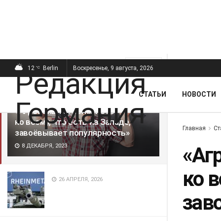
ПОСЛЕДНИЕ
ПОПУЛЯРНЫЕ
Фильтр
12
Berlin
Воскресенье, 9 августа, 2026
°C
СТАТЬИ
НОВОСТИ
«Агрессивная ненависть
ко всему, что есть на Западе,
Главная
Ст
завоёвывает популярность»
8 ДЕКАБРЯ, 2023
«Аг
ко в
26 АПРЕЛЯ, 2026
зав