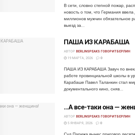
В сети, словно степной пожар, рас
новость о том, что Германия ввела
миллионов мужчин обязательное р
выезд за...
ПАША ИЗ КАРАБАША
АВТОР
BERLINSPEAKS ГОВОРИТБЕРЛИН
19 МАРТА, 2026
0
ПАША ИЗ КАРАБАША Завуч по внек
работе провинциальной школы в у
Карабаше Павел Таланкин стал ми
документального кино, сняв...
…А все-таки она — жен
АВТОР
BERLINSPEAKS ГОВОРИТБЕРЛИН
5 ЯНВАРЯ, 2026
0
Суд Парижа вынес приговор десяти