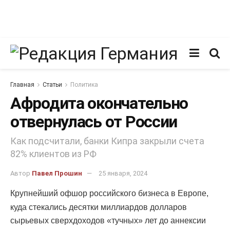
Главная
Статьи
Политика
Афродита окончательно
отвернулась от России
Как подсчитали, банки Кипра закрыли счета
82% клиентов из РФ
Автор
Павел Прошин
25 января, 2024
Крупнейший офшор российского бизнеса в Европе,
куда стекались десятки миллиардов долларов
сырьевых сверхдоходов «тучных» лет до аннексии