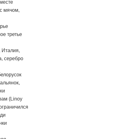
вместе
с мячом,
орье
ое третье
 Италия,
, серебро
белорусок
альянок,
охи
ам (Linoy
ограничился
еди
нки