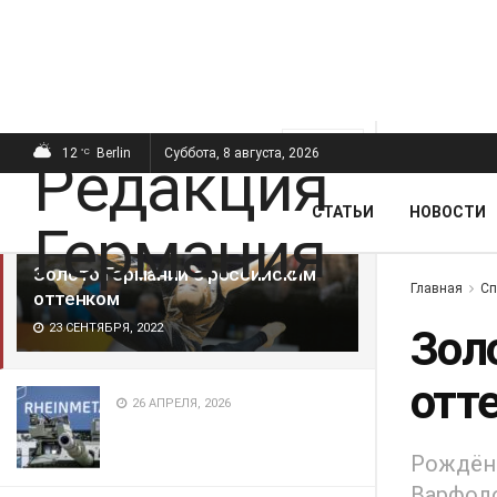
ПОСЛЕДНИЕ
ПОПУЛЯРНЫЕ
Фильтр
12
Berlin
Суббота, 8 августа, 2026
°C
СТАТЬИ
НОВОСТИ
Золото Германии с российским
Главная
Сп
оттенком
23 СЕНТЯБРЯ, 2022
Зол
отт
26 АПРЕЛЯ, 2026
Рождённ
Варфоло