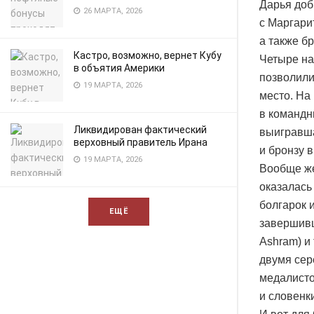
Дарья доб
26 МАРТА, 2026
с Маргари
а также б
Кастро, возможно, вернет Кубу
Четыре на
в объятия Америки
позволили
19 МАРТА, 2026
место. На
в командн
Ликвидирован фактический
выигравша
верховный правитель Ирана
и бронзу 
19 МАРТА, 2026
Вообще же
оказалась
болгарок 
ЕЩЁ
завершивш
Ashram) и
двумя сер
медалисто
и словенк