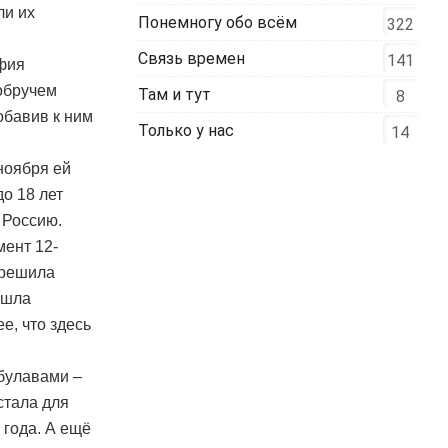
ли их
Понемногу обо всём
322
Связь времен
141
фия
 обручем
Там и тут
8
обавив к ним
Только у нас
14
ноября ей
до 18 лет
 Россию.
мент 12-
 решила
ошла
е, что здесь
 булавами –
стала для
 года. А ещё