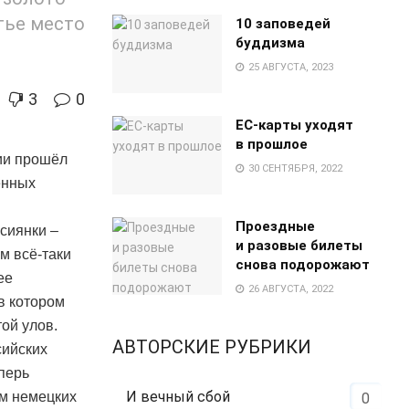
тье место
10 заповедей
буддизма
25 АВГУСТА, 2023
3
0
EC-карты уходят
в прошлое
ии прошёл
30 СЕНТЯБРЯ, 2022
ённых
Проездные
сиянки –
и разовые билеты
м всё-таки
снова подорожают
ее
26 АВГУСТА, 2022
в котором
ой улов.
АВТОРСКИЕ РУБРИКИ
сийских
перь
И вечный сбой
ам немецких
0