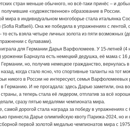
етских стран меньше обычного, но всё-таки принёс – и добы
, получившие «художественное» образование в России.
й мира в индивидуальном многоборье стала итальянка Со
(Sofia Raffaeli). Она же победила в упражнениях с лентой,
– то есть взяла четыре личных золота из пяти возможных (д
упражнении с булавами).
ыиграла для Германии Дарья Варфоломеев. У 15-летней (4 
6) уроженки Барнаула есть немецкий дедушка, её мама с 16 
 Германии, но, получив немецкое гражданство, вернулась в
 назад, когда стало ясно, что спортивные таланты на тот мо
рьи никого в России не интересуют, семья Варфоломеевых
 в Германию. И не прогадала: здесь Дарью заметили, она в
 страны, а теперь стала её лидером, отплатив за всё хороше
делали, сразу пятью медалями чемпионата мира.
е, самой дорогой стала награда за победу в упражнениях с
лько принесла Дарье олимпийскую квоту Парижа-2024, но и 
сборной первой золотой медалью чемпионатов мира с 1975