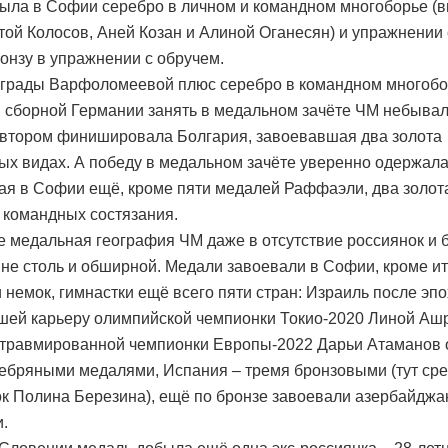
ыла в Софии серебро в личном и командном многоборье (
той Колосов, Аней Козан и Алиной Оганесян) и упражнении 
ронзу в упражнении с обручем.
грады Варфоломеевой плюс серебро в командном многоб
 сборной Германии занять в медальном зачёте ЧМ небывал
 втором финишировала Болгария, завоевавшая два золота
ых видах. А победу в медальном зачёте уверенно одержала
я в Софии ещё, кроме пяти медалей Раффаэли, два золота
в командных состязания.
 медальная география ЧМ даже в отсутствие россиянок и 
 не столь и обширной. Медали завоевали в Софии, кроме ит
и немок, гимнастки ещё всего пяти стран: Израиль после эп
ей карьеру олимпийской чемпионки Токио-2020 Линой Ашр
 травмированной чемпионки Европы-2022 Дарьи Атаманов 
ебряными медалями, Испания – тремя бронзовыми (тут ср
к Полина Березина), ещё по бронзе завоевали азербайджа
и.