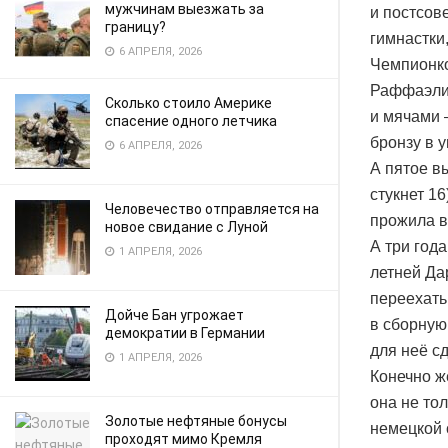
мужчинам выезжать за
и постсов
границу?
гимнастки
6 АПРЕЛЯ, 2026
Чемпионко
Раффаэли 
Сколько стоило Америке
и мячами 
спасение одного летчика
бронзу в 
6 АПРЕЛЯ, 2026
А пятое в
стукнет 1
Человечество отправляется на
прожила в
новое свидание с Луной
А три года
1 АПРЕЛЯ, 2026
летней Да
переехать
Дойче Бан угрожает
в сборную
демократии в Германии
для неё с
1 АПРЕЛЯ, 2026
Конечно ж
она не то
Золотые нефтяные бонусы
немецкой 
проходят мимо Кремля