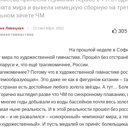
ата мира и вывела немецкую сборную на тре
ьном зачёте ЧМ.
на Левицкая
23 сентября, 2022
305
нная гимнастика
На прошлой неделе в Соф
 мира по художественной гимнастике. Прошёл без отстран
ларуси и, что ещё трагикомичнее, России.
агикомичнее? Потому что в художественной гимнастике рос
темообразующая». Это даже не как в фигурном катании – та
х странах есть достойные любого золота звёзды. А тут… Бол
орично выглядел разве что ЧМ по синхронному плаванию, 
 многие годы добывали из воды бассейнов почти весь золот
такая ныне реальность. И в этой реальности прошёл без рос
ок – и не развалился – «синхронный» чемпионат мира, а те
«художественный». И пусть медалей он принёс болельщик