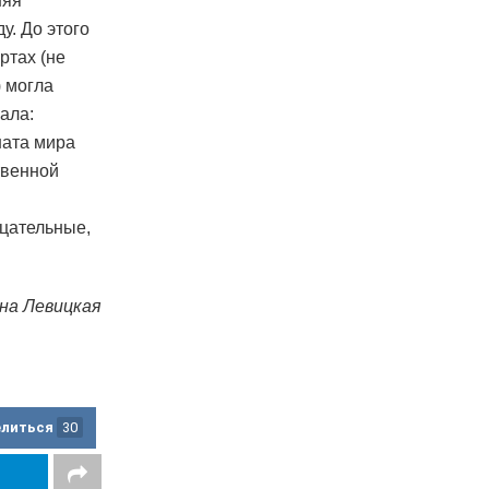
няя
у. До этого
ртах (не
) могла
ала:
ната мира
твенной
ицательные,
на Левицкая
елиться
30