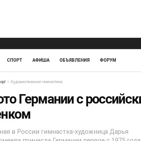
СПОРТ
АФИША
ОБЪЯВЛЕНИЯ
ФОРУМ
орт
Художественная гимнастика
ото Германии с российс
енком
ая в России гимнастка-художница Дарья
меева принесла Германии первое с 1975 года