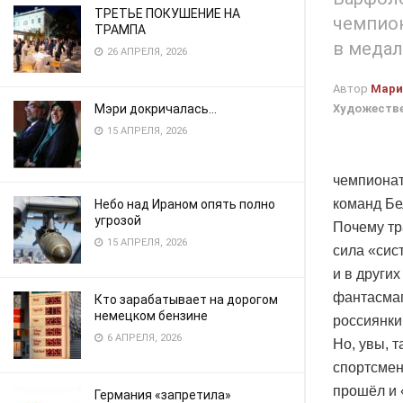
ТРЕТЬЕ ПОКУШЕНИЕ НА
чемпион
ТРАМПА
в медал
26 АПРЕЛЯ, 2026
Автор
Мари
Художестве
Мэри докричалась…
15 АПРЕЛЯ, 2026
чемпионат
команд Бе
Небо над Ираном опять полно
угрозой
Почему тр
15 АПРЕЛЯ, 2026
сила «сис
и в други
фантасмаг
Кто зарабатывает на дорогом
немецком бензине
россиянки
6 АПРЕЛЯ, 2026
Но, увы, 
спортсмен
прошёл и 
Германия «запретила»