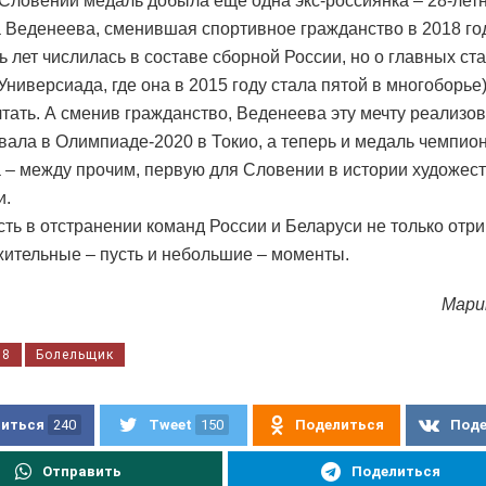
 Словении медаль добыла ещё одна экс-россиянка – 28-лет
 Веденеева, сменившая спортивное гражданство в 2018 год
ь лет числилась в составе сборной России, но о главных ста
 Универсиада, где она в 2015 году стала пятой в многоборье
чтать. А сменив гражданство, Веденеева эту мечту реализов
вала в Олимпиаде-2020 в Токио, а теперь и медаль чемпио
 – между прочим, первую для Словении в истории художес
и.
сть в отстранении команд России и Беларуси не только отр
жительные – пусть и небольшие – моменты.
Мари
38
Болельщик
иться
240
Tweet
150
Поделиться
Под
Отправить
Поделиться