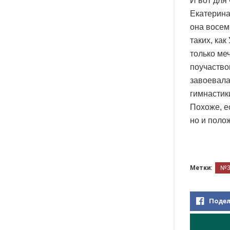
И вот для
Екатерина
она восем
таких, как
только ме
поучаство
завоевала
гимнастик
Похоже, е
но и поло
Метки:
№
Подел