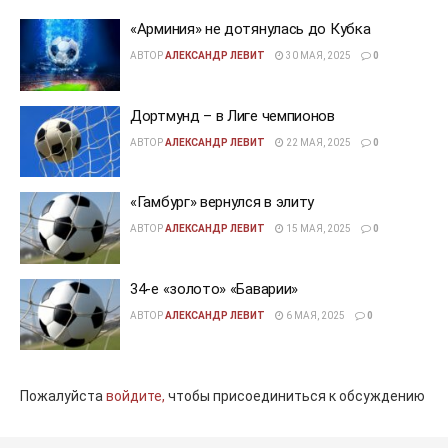
«Арминия» не дотянулась до Кубка
АВТОР
АЛЕКСАНДР ЛЕВИТ
30 МАЯ, 2025
0
Дортмунд – в Лиге чемпионов
АВТОР
АЛЕКСАНДР ЛЕВИТ
22 МАЯ, 2025
0
«Гамбург» вернулся в элиту
АВТОР
АЛЕКСАНДР ЛЕВИТ
15 МАЯ, 2025
0
34-е «золото» «Баварии»
АВТОР
АЛЕКСАНДР ЛЕВИТ
6 МАЯ, 2025
0
Пожалуйста
войдите,
чтобы присоединиться к обсуждению