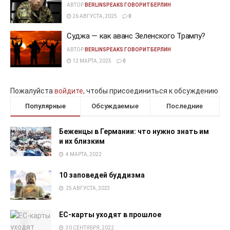
АВТОР
BERLINSPEAKS ГОВОРИТБЕРЛИН
26 АВГУСТА, 2025
0
Суджа — как аванс Зеленского Трампу?
АВТОР
BERLINSPEAKS ГОВОРИТБЕРЛИН
12 МАРТА, 2025
0
Пожалуйста
войдите,
чтобы присоединиться к обсуждению
Популярные
Обсуждаемые
Последние
Беженцы в Германии: что нужно знать им
и их близким
4 МАРТА, 2022
10 заповедей буддизма
25 АВГУСТА, 2023
EC-карты уходят в прошлое
30 СЕНТЯБРЯ, 2022