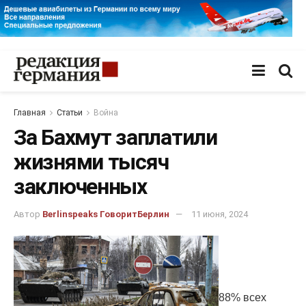
Главная
Статьи
Война
За Бахмут заплатили
жизнями тысяч
заключенных
Автор
Berlinspeaks ГоворитБерлин
11 июня, 2024
88% всех