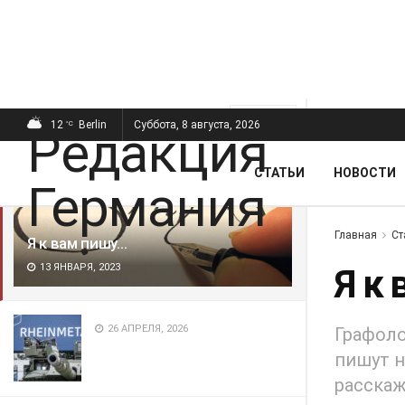
ПОСЛЕДНИЕ
ПОПУЛЯРНЫЕ
Фильтр
12
Berlin
Суббота, 8 августа, 2026
°C
СТАТЬИ
НОВОСТИ
Главная
Ст
Я к вам пишу…
13 ЯНВАРЯ, 2023
Я к
26 АПРЕЛЯ, 2026
Графоло
пишут н
расскаж