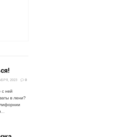
ся!
БРЯ, 2023
0
 с ней
ваты в лени?
алифорнии
...
мужа