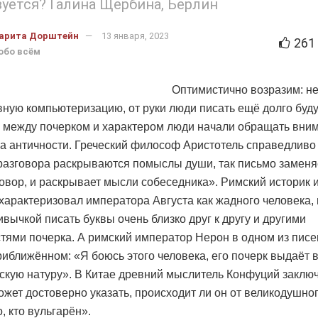
уется? Галина Щербина, Берлин
арита Дорштейн
13 января, 2023
261
обо всём
Оптимистично возразим: н
вную компьютеризацию, от руки люди писать ещё долго буду
ь между почерком и характером люди начали обращать вни
а античности. Греческий философ Аристотель справедливо 
разговора раскрываются помыслы души, так письмо заменя
говор, и раскрывает мысли собеседника». Римский историк 
характеризовал императора Августа как жадного человека,
ивычкой писать буквы очень близко друг к другу и другими
тями почерка. А римский император Нерон в одном из пис
риближённом: «Я боюсь этого человека, его почерк выдаёт 
скую натуру». В Китае древний мыслитель Конфуций заключ
ожет достоверно указать, происходит ли он от великодушно
о, кто вульгарён».