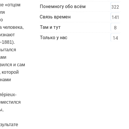
же «отцом
Понемногу обо всём
322
еля
Связь времен
141
го
Там и тут
а человека,
8
ризнают
Только у нас
14
−1881).
пытался
ами
вился и сам
, которой
онами
répieux-
еместился
ы,
езультате