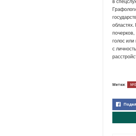
в спецслу
Графологи
государств
областях.
почерков,
голос или
с личност
расстройс
Метки:
№
Подел