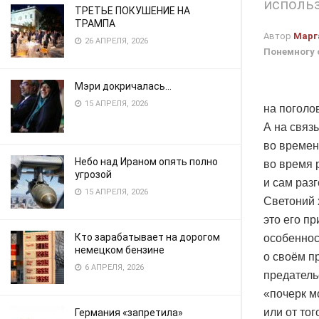
использ
ТРЕТЬЕ ПОКУШЕНИЕ НА
ТРАМПА
Автор
Марг
26 АПРЕЛЯ, 2026
Понемногу 
Мэри докричалась…
15 АПРЕЛЯ, 2026
на поголо
А на связ
во времен
Небо над Ираном опять полно
во время 
угрозой
и сам раз
15 АПРЕЛЯ, 2026
Светоний 
это его пр
Кто зарабатывает на дорогом
особеннос
немецком бензине
о своём п
6 АПРЕЛЯ, 2026
предатель
«почерк м
или от тог
Германия «запретила»