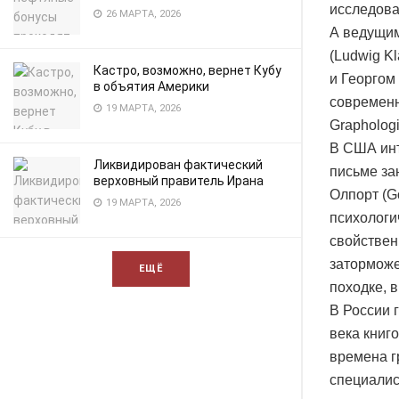
исследова
26 МАРТА, 2026
А ведущим
(Ludwig K
Кастро, возможно, вернет Кубу
и Георгом
в объятия Америки
современно
19 МАРТА, 2026
Graphologi
В США инт
Ликвидирован фактический
письме за
верховный правитель Ирана
Олпорт (Go
19 МАРТА, 2026
психологи
свойствен
заторможе
ЕЩЁ
походке, 
В России 
века книг
времена г
специалис