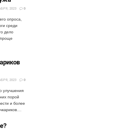
БРЯ, 2023
0
его опроса,
оги среди
то дело
 проще
кариков
БРЯ, 2023
0
го улучшения
 них порой
ести и более
кариков....
де?