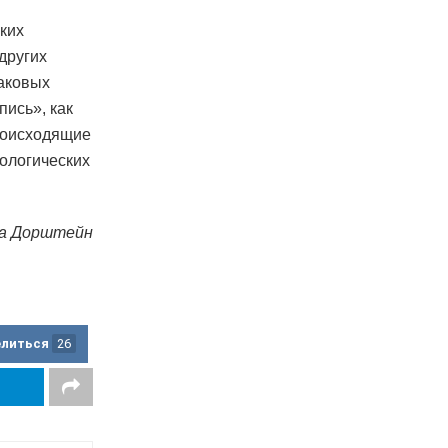
ких
 других
наковых
пись», как
роисходящие
хологических
а Дорштейн
елиться
26