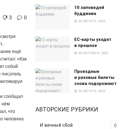
10 заповедей
буддизма
3
0
25 АВГУСТА, 2023
есмотря
EC-карты уходят
т.
в прошлое
мание ещё
30 СЕНТЯБРЯ, 2022
считал: «Как
ет собой
Проездные
и писатель
и разовые билеты
 мотивируя
снова подорожают
26 АВГУСТА, 2022
ем сообщал
в нём
АВТОРСКИЕ РУБРИКИ
ал, что
го человека
И вечный сбой
0