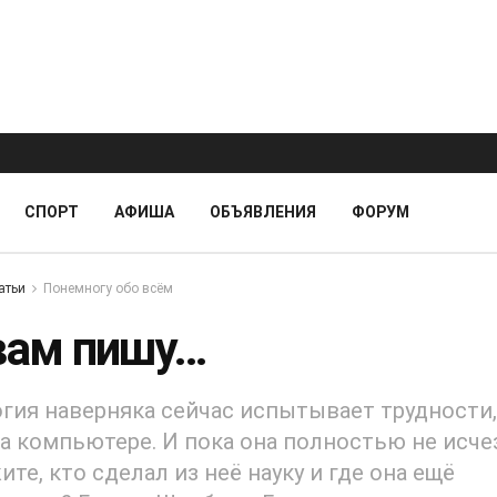
СПОРТ
АФИША
ОБЪЯВЛЕНИЯ
ФОРУМ
атьи
Понемногу обо всём
 вам пишу…
гия наверняка сейчас испытывает трудности,
а компьютере. И пока она полностью не исче
ите, кто сделал из неё науку и где она ещё