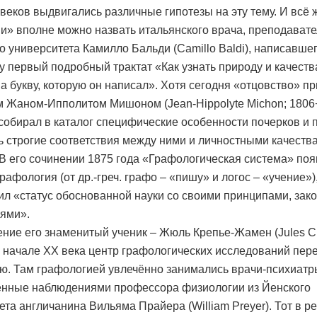
 веков выдвигались различные гипотезы на эту тему. И всё 
и» вполне можно назвать итальянского врача, преподават
о университета Камилло Бальди (Camillo Baldi), написавше
ду первый подробный трактат «Как узнать природу и качеств
на букву, которую он написал». Хотя сегодня «отцовство» п
м Жаном-Ипполитом Мишоном (Jean-Hippolyte Michon; 1806
 собирал в каталог специфические особенности почерков и 
ь строгие соответствия между ними и личностными качеств
 В его сочинении 1875 года «Графологическая система» поя
рафология (от др.-греч. графо – «пишу» и логос – «учение»)
ил «статус обоснованной науки со своими принципами, зак
иями».
ение его знаменитый ученик – Жюль Крепье-Жамен (Jules C
 в начале ХХ века центр графологических исследований пер
ю. Там графологией увлечённо занимались врачи-психиатр
нные наблюдениями профессора физиологии из Йенского
ета англичанина Вильяма Прайера (William Preyer). Тот в р