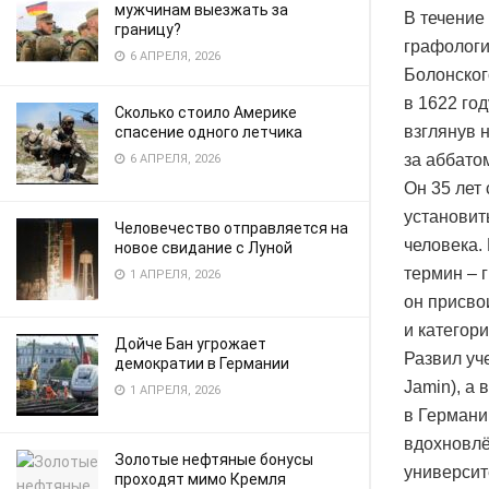
мужчинам выезжать за
В течение
границу?
графологи
6 АПРЕЛЯ, 2026
Болонског
в 1622 го
Сколько стоило Америке
взглянув 
спасение одного летчика
за аббато
6 АПРЕЛЯ, 2026
Он 35 лет
установит
Человечество отправляется на
человека.
новое свидание с Луной
термин – г
1 АПРЕЛЯ, 2026
он присво
и категор
Дойче Бан угрожает
Развил уч
демократии в Германии
Jamin), а
1 АПРЕЛЯ, 2026
в Германи
вдохновлё
Золотые нефтяные бонусы
университ
проходят мимо Кремля