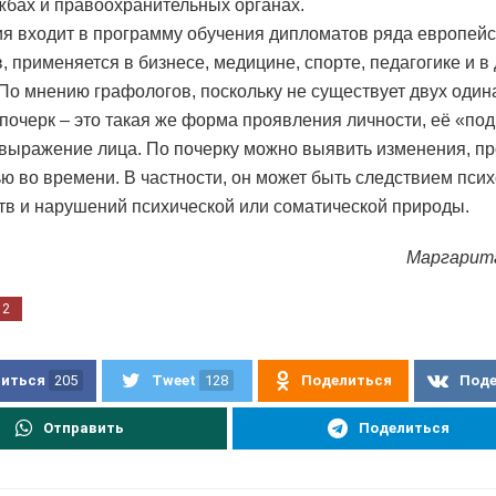
жбах и правоохранительных органах.
я входит в программу обучения дипломатов ряда европейс
, применяется в бизнесе, медицине, спорте, педагогике и в
 По мнению графологов, поскольку не существует двух оди
 почерк – это такая же форма проявления личности, её «под
 выражение лица. По почерку можно выявить изменения, п
ью во времени. В частности, он может быть следствием пси
тв и нарушений психической или соматической природы.
Маргарит
02
иться
205
Tweet
128
Поделиться
Под
Отправить
Поделиться