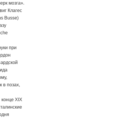
ерк мозга».
виг Клагес
ns Busse)
азу
iche
уки при
ордон
рвардской
вида
ому,
 в позах,
 конце XIX
сталинские
одня