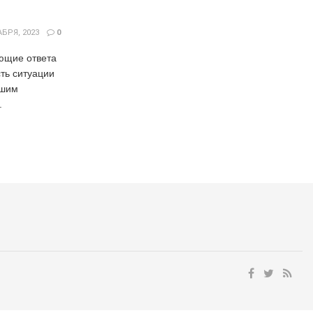
БРЯ, 2023
0
ющие ответа
ть ситуации
ешим
.