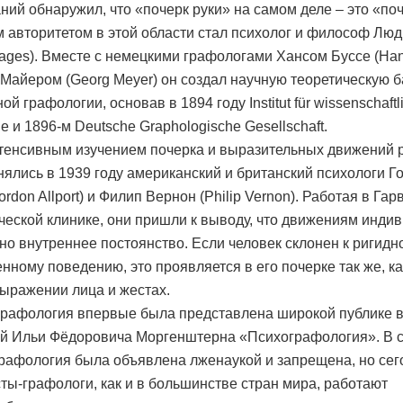
ний обнаружил, что «почерк руки» на самом деле – это «поч
 авторитетом в этой области стал психолог и философ Люд
lages). Вместе с немецкими графологами Хансом Буссе (Ha
 Майером (Georg Meyer) он создал научную теоретическую б
й графологии, основав в 1894 году Institut für wissenschaftl
e и 1896-м Deutsche Graphologische Gesellschaft.
енсивным изучением почерка и выразительных движений р
нялись в 1939 году американский и британский психологи Г
rdon Allport) и Филип Вернон (Philip Vernon). Работая в Га
ческой клинике, они пришли к выводу, что движениям инди
но внутреннее постоянство. Если человек склонен к ригидн
нному поведению, это проявляется в его почерке так же, как
выражении лица и жестах.
графология впервые была представлена широкой публике в
ой Ильи Фёдоровича Моргенштерна «Психографология». В 
рафология была объявлена лженаукой и запрещена, но сег
ты-графологи, как и в большинстве стран мира, работают