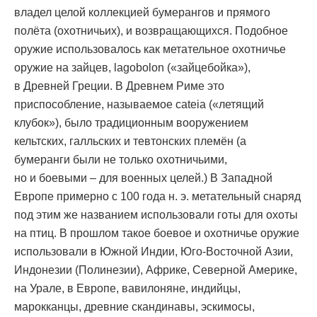
владел целой коллекцией бумерангов и прямого
полёта (охотничьих), и возвращающихся. Подобное
оружие использовалось как метательное охотничье
оружие на зайцев, lagobolon («зайцебойка»),
в Древней Греции. В Древнем Риме это
приспособление, называемое cateia («летящий
клубок»), было традиционным вооружением
кельтских, галльских и тевтонских племён (а
бумеранги были не только охотничьими,
но и боевыми – для военных целей.) В Западной
Европе примерно с 100 года н. э. метательный снаряд
под этим же названием использовали готы для охоты
на птиц. В прошлом такое боевое и охотничье оружие
использовали в Южной Индии, Юго-Восточной Азии,
Индонезии (Полинезии), Африке, Северной Америке,
на Урале, в Европе, вавилоняне, индийцы,
марокканцы, древние скандинавы, эскимосы,