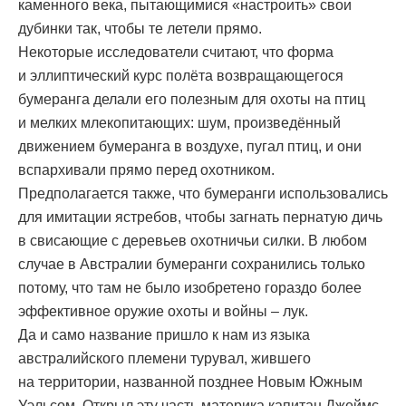
каменного века, пытающимися «настроить» свои
дубинки так, чтобы те летели прямо.
Некоторые исследователи считают, что форма
и эллиптический курс полёта возвращающегося
бумеранга делали его полезным для охоты на птиц
и мелких млекопитающих: шум, произведённый
движением бумеранга в воздухе, пугал птиц, и они
вспархивали прямо перед охотником.
Предполагается также, что бумеранги использовались
для имитации ястребов, чтобы загнать пернатую дичь
в свисающие с деревьев охотничьи силки. В любом
случае в Австралии бумеранги сохранились только
потому, что там не было изобретено гораздо более
эффективное оружие охоты и войны – лук.
Да и само название пришло к нам из языка
австралийского племени турувал, жившего
на территории, названной позднее Новым Южным
Уэльсом. Открыл эту часть материка капитан Джеймс