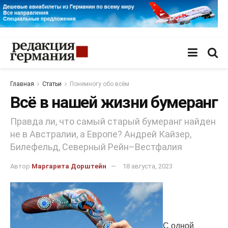
Главная
Статьи
Понемногу обо всём
Всё в нашей жизни бумеранг
Правда ли, что самый старый бумеранг найден
не в Австралии, а Европе? Андрей Кайзер,
Билефельд, Северный Рейн–Вестфалия
Автор
Маргарита Дорштейн
18 августа, 2023
С одной