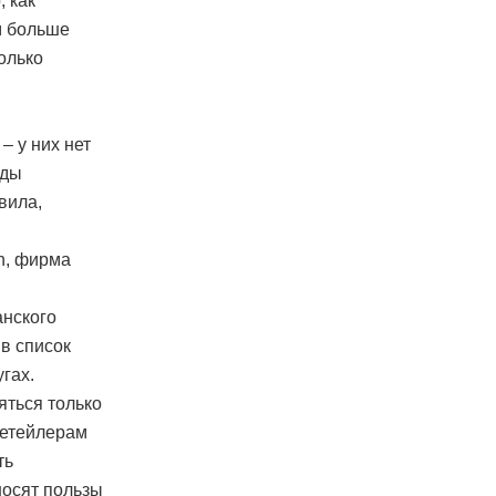
 как
м больше
олько
 у них нет
рды
вила,
n, фирма
анского
в список
гах.
яться только
ретейлерам
ть
носят пользы