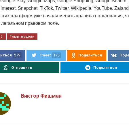
Google Play, Google Maps, Google Shopping, Google Search, 
interest, Snapchat, TikTok, Twitter, Wikipedia, YouTube, Zaland
 этих платформ уже начали менять правила пользования, ч
в легальном правовом поле.
36
Темы недели
иться
279
Tweet
175
Поделиться
Под
Отправить
Поделиться
Виктор Фишман