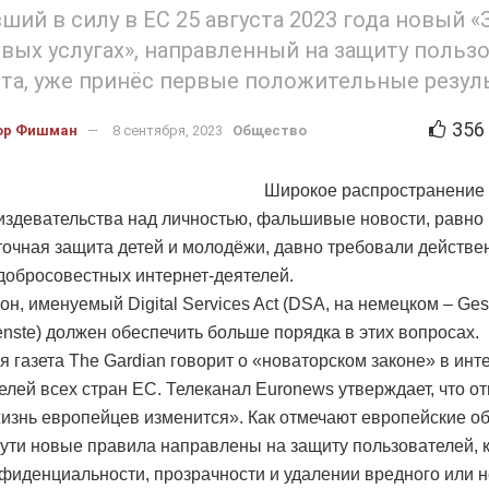
ший в силу в ЕС 25 августа 2023 года новый «
вых услугах», направленный на защиту польз
та, уже принёс первые положительные резул
356
ор Фишман
8 сентября, 2023
Общество
Широкое распространение
издевательства над личностью, фальшивые новости, равно 
точная защита детей и молодёжи, давно требовали действ
добросовестных интернет-деятелей.
н, именуемый Digital Services Act (DSA, на немецком – Gese
ienste) должен обеспечить больше порядка в этих вопросах.
я газета The Gardian говорит о «новаторском законе» в инт
елей всех стран ЕС. Телеканал Euronews утверждает, что о
изнь европейцев изменится». Как отмечают европейские об
сути новые правила направлены на защиту пользователей, к
нфиденциальности, прозрачности и удалении вредного или 