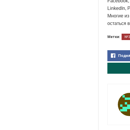
Facebook, 
LinkedIn, P
Многие из
остаться 
Метки:
№
Подел