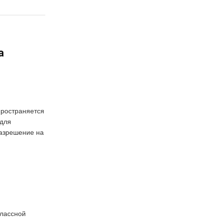
а
пространяется
 для
азрешение на
лассной