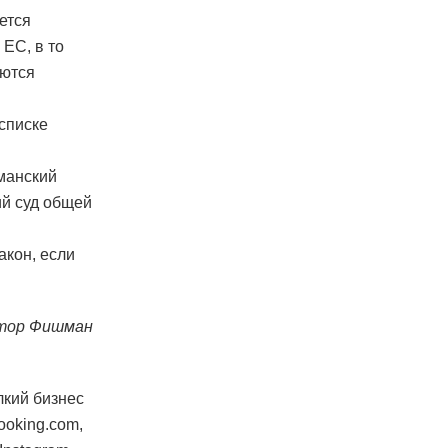
ется
ЕС, в то
аются
списке
рманский
ий суд общей
акон, если
тор Фишман
лкий бизнес
ooking.com,