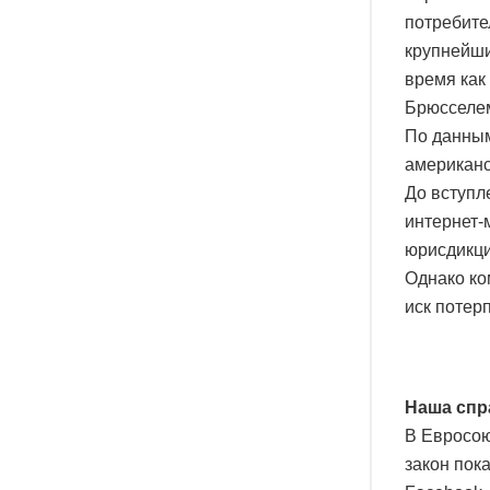
потребите
крупнейши
время как
Брюсселем
По данным
американс
До вступл
интернет-
юрисдикци
Однако ко
иск потерп
Наша спр
В Евросою
закон пока