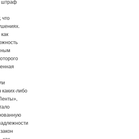
ь штраф
 что
ушениях.
 как
можность
жным
которого
менная
ли
з каких-либо
«Ленты»,
стало
ированную
инадлежности
 закон