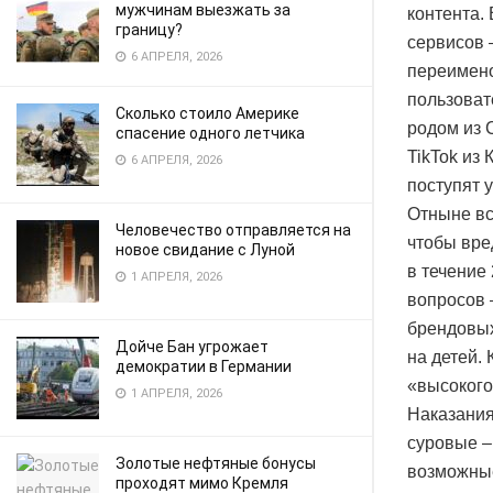
мужчинам выезжать за
контента.
границу?
сервисов –
6 АПРЕЛЯ, 2026
переимено
пользоват
Сколько стоило Америке
родом из 
спасение одного летчика
TikTok из
6 АПРЕЛЯ, 2026
поступят 
Отныне вс
Человечество отправляется на
чтобы вре
новое свидание с Луной
в течение
1 АПРЕЛЯ, 2026
вопросов 
брендовых
Дойче Бан угрожает
на детей.
демократии в Германии
«высокого
1 АПРЕЛЯ, 2026
Наказания
суровые –
Золотые нефтяные бонусы
возможные
проходят мимо Кремля