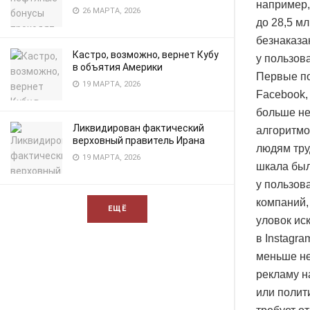
например,
26 МАРТА, 2026
до 28,5 м
безнаказа
Кастро, возможно, вернет Кубу
у пользов
в объятия Америки
Первые по
19 МАРТА, 2026
Facebook, 
больше не
Ликвидирован фактический
алгоритмо
верховный правитель Ирана
людям тру
19 МАРТА, 2026
шкала был
у пользов
компаний,
ЕЩЁ
уловок ис
в Instagra
меньше не
рекламу н
или полит