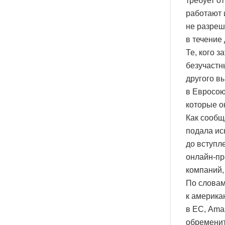
требует о
работают 
не разреш
в течение
Те, кого 
безучастн
другого в
в Евросою
которые о
Как сообщ
подала ис
до вступл
онлайн-пр
компаний,
По словам
к америка
в ЕС, Ama
обременит