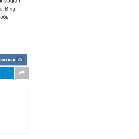
Instagram,
o, Bing.
тобы
елиться
35