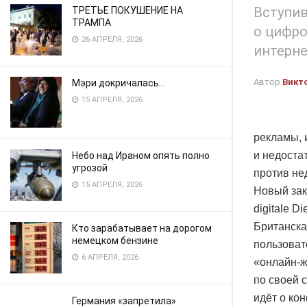
Вступив
ТРЕТЬЕ ПОКУШЕНИЕ НА
ТРАМПА
о цифро
26 АПРЕЛЯ, 2026
интерне
Автор
Викт
Мэри докричалась…
15 АПРЕЛЯ, 2026
рекламы, 
и недоста
Небо над Ираном опять полно
угрозой
против не
15 АПРЕЛЯ, 2026
Новый зако
digitale D
Британска
Кто зарабатывает на дорогом
немецком бензине
пользоват
6 АПРЕЛЯ, 2026
«онлайн-ж
по своей 
идёт о ко
Германия «запретила»