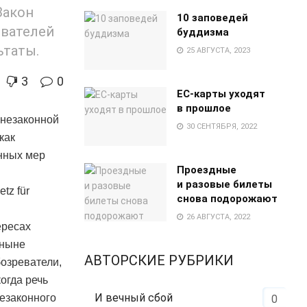
Закон
10 заповедей
ователей
буддизма
ьтаты.
25 АВГУСТА, 2023
3
0
EC-карты уходят
в прошлое
 незаконной
30 СЕНТЯБРЯ, 2022
как
енных мер
Проездные
и разовые билеты
tz für
снова подорожают
26 АВГУСТА, 2022
ересах
тныне
АВТОРСКИЕ РУБРИКИ
озреватели,
огда речь
И вечный сбой
незаконного
0