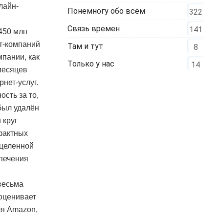
лайн-
Понемногу обо всём
322
Связь времен
141
 450 млн
т-компаний
Там и тут
8
мпании, как
Только у нас
14
 месяцев
нет-услуг.
сть за то,
был удалён
 круг
фактных
ацеленной
спечения
весьма
оценивает
ля Amazon,