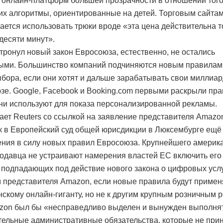
т онлайн-платформ большей прозрачности в отношении того,
их алгоритмы, ориентированные на детей. Торговым сайта
ается использовать трюки вроде «эта цена действительна т
 десяти минут».
затронул новый закон Евросоюза, естественно, не остались
ыми. Большинство компаний подчиняются новым правилам –
ыбора, если они хотят и дальше зарабатывать свои миллиа
зе. Google, Facebook и Booking.com первыми раскрыли пра
ни используют для показа персонализированной рекламы.
ает Reuters со ссылкой на заявление представителя Amazo
к в Европейский суд общей юрисдикции в Люксембурге ещё
ения в силу новых правил Евросоюза. Крупнейшего америк
одавца не устраивают намерения властей ЕС включить его 
 подпадающих под действие нового закона о цифровых услу
 представителя Amazon, если новые правила будут примен
нскому онлайн-гиганту, но не к другим крупным розничным 
zon был бы «несправедливо выделен и вынужден выполня
ельные административные обязательства, которые не при