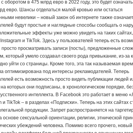
 с оборотом в 475 млрд евро в 2022 году, это будет означат
лрд евро. Шансы отделаться малой кровью или остаться
нными невелики – новый закон об интернете также означает,
ателей будут простые и наглядные способы сообщать о нар
ложительные эффекты уже можно увидеть на таких сайтах,
Instagram и TikTok. Здесь у пользователей теперь есть воз
 просто просматривать записи (посты), предложенные сло
м, который умело создавал своего рода привыкание, из-за 
дно уйти со страницы. Кроме того, эта так называемая вре
а оптимизирована под интересы рекламодателей. Теперь
ателей есть возможность просто видеть публикации людей и
 на которых они подписаны, в хронологическом порядке, бе
кусственного интеллекта. В Facebook это работает в меню 
m и TikTok – в разделах «Подписки». Теперь на этих сайтах 
легальной продукции. Запрет распространяется на таргет
а основе сексуальной ориентации, религии, этнической пр
ических убеждений человека. Помимо всего прочего, новый