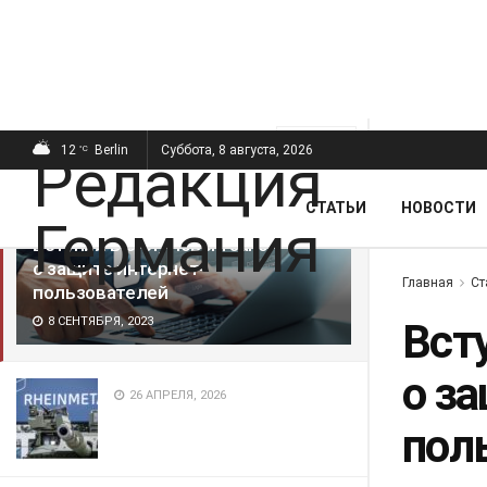
ПОСЛЕДНИЕ
ПОПУЛЯРНЫЕ
Фильтр
12
Berlin
Суббота, 8 августа, 2026
°C
СТАТЬИ
НОВОСТИ
Вступил в силу новый закон
о защите интернет-
Главная
Ст
пользователей
8 СЕНТЯБРЯ, 2023
Вст
о з
26 АПРЕЛЯ, 2026
пол