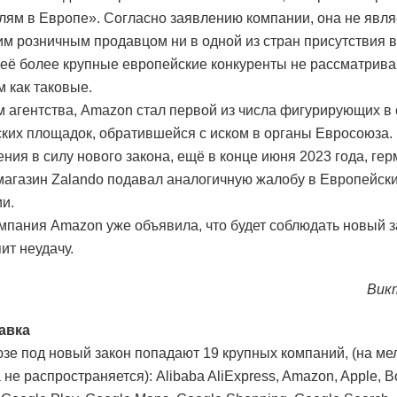
лям в Европе». Согласно заявлению компании, она не явля
м розничным продавцом ни в одной из стран присутствия в 
 её более крупные европейские конкуренты не рассматрив
 как таковые.
 агентства, Amazon стал первой из числа фигурирующих в 
ких площадок, обратившейся с иском в органы Евросоюза.
ения в силу нового закона, ещё в конце июня 2023 года, ге
магазин Zalando подавал аналогичную жалобу в Европейск
и.
мпания Amazon уже объявила, что будет соблюдать новый з
ит неудачу.
Вик
авка
зе под новый закон попадают 19 крупных компаний, (на ме
 не распространяется): Alibaba AliExpress, Amazon, Apple, B