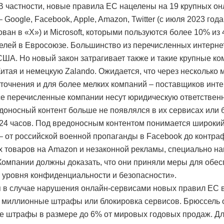
 В частности, новые правила ЕС нацелены на 19 крупных он
 Google, Facebook, Apple, Amazon, Twitter (с июля 2023 года
ван в «X») и Microsoft, которыми пользуются более 10% из
елей в Евросоюзе. Большинство из перечисленных интерне
США. Но новый закон затрагивает также и такие крупные ко
 Китая и немецкую Zalando. Ожидается, что через несколько
уточнения и для более мелких компаний – поставщиков интер
е перечисленные компании несут юридическую ответственно
доносный контент больше не появлялся в их сервисах или 
 24 часов. Под вредоносным контентом понимается широкий
– от российской военной пропаганды в Facebook до контра
 товаров на Amazon и незаконной рекламы, специально н
 Компании должны доказать, что они приняли меры для обе
 уровня конфиденциальности и безопасности».
 в случае нарушения онлайн-сервисами новых правил ЕС 
 миллионные штрафы или блокировка сервисов. Брюссель 
 штрафы в размере до 6% от мировых годовых продаж. Д