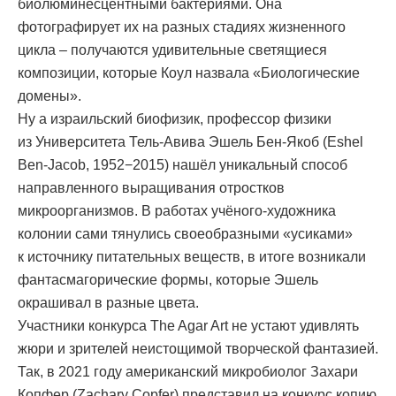
биолюминесцентными бактериями. Она
фотографирует их на разных стадиях жизненного
цикла – получаются удивительные светящиеся
композиции, которые Коул назвала «Биологические
домены».
Ну а израильский биофизик, профессор физики
из Университета Тель-Авива Эшель Бен-Якоб (Eshel
Ben-Jacob, 1952−2015) нашёл уникальный способ
направленного выращивания отростков
микроорганизмов. В работах учёного-художника
колонии сами тянулись своеобразными «усиками»
к источнику питательных веществ, в итоге возникали
фантасмагорические формы, которые Эшель
окрашивал в разные цвета.
Участники конкурса The Agar Art не устают удивлять
жюри и зрителей неистощимой творческой фантазией.
Так, в 2021 году американский микробиолог Захари
Копфер (Zachary Copfer) представил на конкурс копию