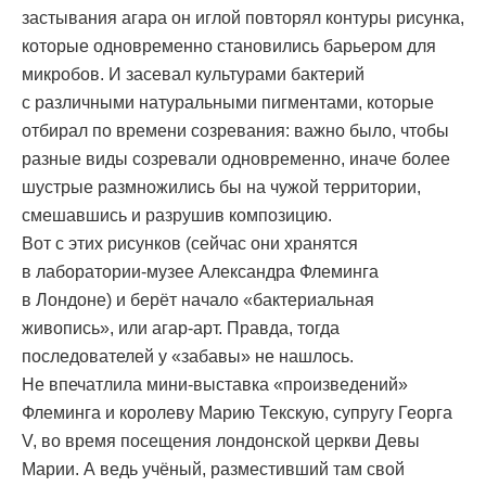
застывания агара он иглой повторял контуры рисунка,
которые одновременно становились барьером для
микробов. И засевал культурами бактерий
с различными натуральными пигментами, которые
отбирал по времени созревания: важно было, чтобы
разные виды созревали одновременно, иначе более
шустрые размножились бы на чужой территории,
смешавшись и разрушив композицию.
Вот с этих рисунков (сейчас они хранятся
в лаборатории-музее Александра Флеминга
в Лондоне) и берёт начало «бактериальная
живопись», или агар-арт. Правда, тогда
последователей у «забавы» не нашлось.
Не впечатлила мини-выставка «произведений»
Флеминга и королеву Марию Текскую, супругу Георга
V, во время посещения лондонской церкви Девы
Марии. А ведь учёный, разместивший там свой