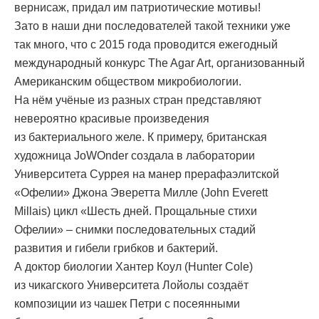
вернисаж, придал им патриотические мотивы!
Зато в наши дни последователей такой техники уже
так много, что с 2015 года проводится ежегодный
международный конкурс The Agar Art, организованный
Американским обществом микробиологии.
На нём учёные из разных стран представляют
невероятно красивые произведения
из бактериального желе. К примеру, британская
художница JoWOnder создала в лаборатории
Университета Суррея на манер прерафаэлитской
«Офелии» Джона Эверетта Милле (John Everett
Millais) цикл «Шесть дней. Прощальные стихи
Офелии» – снимки последовательных стадий
развития и гибели грибков и бактерий.
А доктор биологии Хантер Коул (Hunter Cole)
из чикагского Университета Лойолы создаёт
композиции из чашек Петри с посеянными