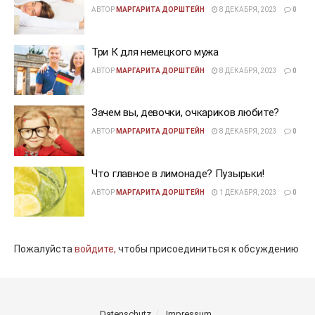
АВТОР
МАРГАРИТА ДОРШТЕЙН
8 ДЕКАБРЯ, 2023
0
Три К для немецкого мужа
АВТОР
МАРГАРИТА ДОРШТЕЙН
8 ДЕКАБРЯ, 2023
0
Зачем вы, девочки, очкариков любите?
АВТОР
МАРГАРИТА ДОРШТЕЙН
8 ДЕКАБРЯ, 2023
0
Что главное в лимонаде? Пузырьки!
АВТОР
МАРГАРИТА ДОРШТЕЙН
1 ДЕКАБРЯ, 2023
0
Пожалуйста
войдите,
чтобы присоединиться к обсуждению
Datenschutz
Impressum