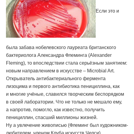
Если это и
была забава нобелевского лауреата британского
бактериолога Александра Флеминга (Alexander
Fleming), то впоследствии стала серьёзным занятием:
новым направлением в искусстве – Microbial Art.
Открыватель антибактериального фермента
лизоцима и первого антибиотика пенициллина, как
и многие учёные, славился творческим беспорядком
в своей лаборатории. Что не только не мешало ему,
а напротив, помогло, как известно, получить
пенициллин, спасший миллионы жизней.
Ну а увлечение живописью (Флеминг был художником-
любителем, членом Клуба искусств Челси)