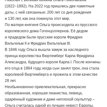
(1822−1892). На 2022 год пришлись две памятные
даты, с ней связанные: 200 лет со дня рождения
и 130 лет, как она покинула этот мир.
По матери княгиня Ольга происходила из прусского
королевского дома Гогенцоллернов. Её дедом
и прадедом были прусские короли Фридрих
Вильгельм II и Фридрих Вильгельм III.
В 1846 году Ольга вышла замуж за наследного
принца королевства Вюртемберг Карла Фридриха
Александра, будущего короля Карла I. После кончины
его отца в 1864 году, когда сын занял трон, она стала
королевой Вюртемберга и прожила в этом качестве
28 лет.
Необыкновенно привлекательная, прекрасно
образованная, хорошая пианистка, певица,
одарённый художник и даже неплохой скульптур –
Ольга считалась одной из лучших невест Европы.