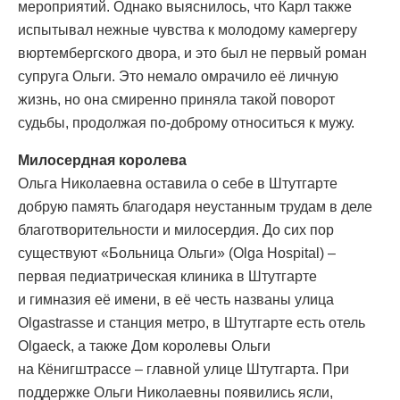
мероприятий. Однако выяснилось, что Карл также
испытывал нежные чувства к молодому камергеру
вюртембергского двора, и это был не первый роман
супруга Ольги. Это немало омрачило её личную
жизнь, но она смиренно приняла такой поворот
судьбы, продолжая по-доброму относиться к мужу.
Милосердная королева
Ольга Николаевна оставила о себе в Штутгарте
добрую память благодаря неустанным трудам в деле
благотворительности и милосердия. До сих пор
существуют «Больница Ольги» (Olga Hospital) –
первая педиатрическая клиника в Штутгарте
и гимназия её имени, в её честь названы улица
Olgastrasse и станция метро, в Штутгарте есть отель
Olgaeck, а также Дом королевы Ольги
на Кёнигштрассе – главной улице Штутгарта. При
поддержке Ольги Николаевны появились ясли,