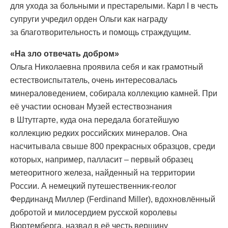
для ухода за больными и престарелыми. Карл I в честь
супруги учредил орден Ольги как награду
за благотворительность и помощь страждущим.
«На зло отвечать добром»
Ольга Николаевна проявила себя и как грамотный
естествоиспытатель, очень интересовалась
минераловедением, собирала коллекцию камней. При
её участии основан Музей естествознания
в Штутгарте, куда она передала богатейшую
коллекцию редких российских минералов. Она
насчитывала свыше 800 прекрасных образцов, среди
которых, например, палласит – первый образец
метеоритного железа, найденный на территории
России. А немецкий путешественник-геолог
Фердинанд Миллер (Ferdinand Miller), вдохновлённый
добротой и милосердием русской королевы
Вюртемберга, назвал в её честь вершину