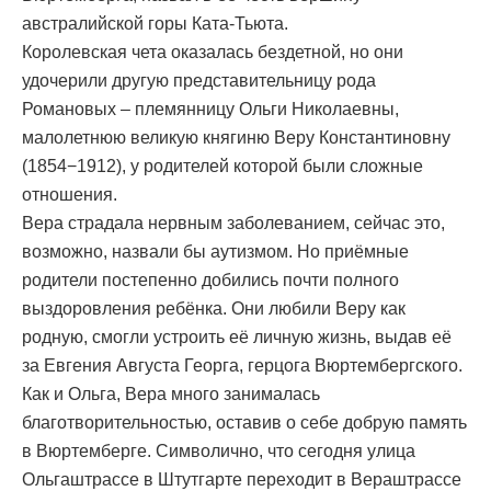
австралийской горы Ката-Тьюта.
Королевская чета оказалась бездетной, но они
удочерили другую представительницу рода
Романовых – племянницу Ольги Николаевны,
малолетнюю великую княгиню Веру Константиновну
(1854−1912), у родителей которой были сложные
отношения.
Вера страдала нервным заболеванием, сейчас это,
возможно, назвали бы аутизмом. Но приёмные
родители постепенно добились почти полного
выздоровления ребёнка. Они любили Веру как
родную, смогли устроить её личную жизнь, выдав её
за Евгения Августа Георга, герцога Вюртембергского.
Как и Ольга, Вера много занималась
благотворительностью, оставив о себе добрую память
в Вюртемберге. Символично, что сегодня улица
Ольгаштрассе в Штутгарте переходит в Вераштрассе