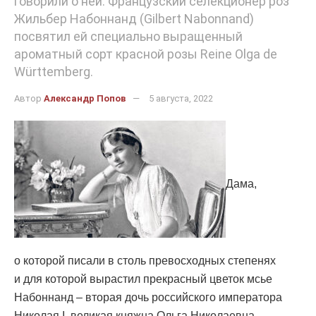
говорили о ней. Французский селекционер роз
Жильбер Набоннанд (Gilbert Nabonnand)
посвятил ей специально выращенный
ароматный сорт красной розы Reine Olga de
Württemberg.
Автор
Александр Попов
5 августа, 2022
Дама,
о которой писали в столь превосходных степенях
и для которой вырастил прекрасный цветок мсье
Набоннанд – вторая дочь российского императора
Николая I, великая княжна Ольга Николаевна