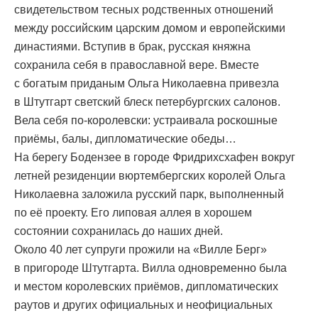
свидетельством тесных родственных отношений
между российским царским домом и европейскими
династиями. Вступив в брак, русская княжна
сохранила себя в православной вере. Вместе
с богатым приданым Ольга Николаевна привезла
в Штутгарт светский блеск петербургских салонов.
Вела себя по-королевски: устраивала роскошные
приёмы, балы, дипломатические обеды…
На берегу Бодензее в городе Фридрихсхафен вокруг
летней резиденции вюртембергских королей Ольга
Николаевна заложила русский парк, выполненный
по её проекту. Его липовая аллея в хорошем
состоянии сохранилась до наших дней.
Около 40 лет супруги прожили на «Вилле Берг»
в пригороде Штутгарта. Вилла одновременно была
и местом королевских приёмов, дипломатических
раутов и других официальных и неофициальных