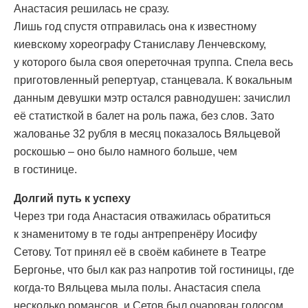
Анастасия решилась не сразу.
Лишь год спустя отправилась она к известному
киевскому хореографу Станиславу Ленчевскому,
у которого была своя опереточная труппа. Спела весь
приготовленный репертуар, станцевала. К вокальным
данным девушки мэтр остался равнодушен: зачислил
её статисткой в балет на роль пажа, без слов. Зато
жалованье 32 рубля в месяц показалось Вяльцевой
роскошью – оно было намного больше, чем
в гостинице.
Долгий путь к успеху
Через три года Анастасия отважилась обратиться
к знаменитому в те годы антрепренёру Иосифу
Сетову. Тот принял её в своём кабинете в Театре
Бергонье, что был как раз напротив той гостиницы, где
когда-то Вяльцева мыла полы. Анастасия спела
несколько романсов, и Сетов был очарован голосом