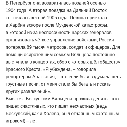
В Петербург она возвратилась поздней осенью
1904 года. А вторая поездка на Дальний Восток
состоялась весной 1905 года. Певица приехала
в Харбин вскоре после Мукденской катастрофы,
в которой из-за неспособности царских генералов
организовать чёткое управление войсками, Россия
потеряла 89 тысяч матросов, солдат и офицеров. Для
помощи осиротевшим семьям Вяльцева постоянно
выступала в концертах, сбор с которых шёл обществу
Красного Креста. «Я убеждена, – говорила
репортёрам Анастасия, – что если бы я вздумала петь
грустные песни, от меня стали бы бегать и искать
других развлечений».
Вместе с Бескупским Вяльцева прожила девять – кто
пишет, счастливых, кто пишет, несчастных (ведь
Бескупский, как и Холева, был отчаянным карточным
игроком!) – лет.