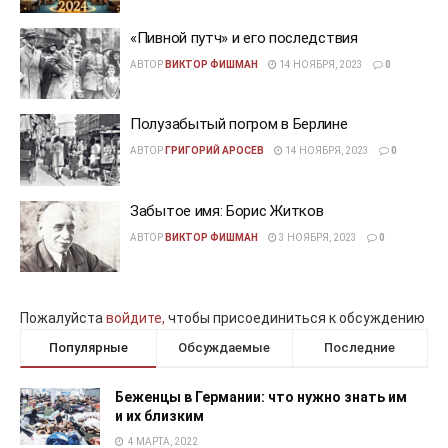
«Пивной путч» и его последствия
АВТОР
ВИКТОР ФИШМАН
14 НОЯБРЯ, 2023
0
Полузабытый погром в Берлине
АВТОР
ГРИГОРИЙ АРОСЕВ
14 НОЯБРЯ, 2023
0
Забытое имя: Борис Житков
АВТОР
ВИКТОР ФИШМАН
3 НОЯБРЯ, 2023
0
Пожалуйста
войдите,
чтобы присоединиться к обсуждению
Популярные
Обсуждаемые
Последние
Беженцы в Германии: что нужно знать им
и их близким
4 МАРТА, 2022