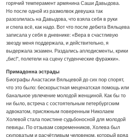
горячий темперамент армянина Саши Давыдова.
Но после одной из размолвок девушка так
разозлилась на Давыдова, что взяла себя в руки
и спела всё, как надо. Вот что после дебюта Вяльцева
записала у себя в дневнике: «Вера в счастливую
звезду меня поддержала, и действительно, я
выдержала экзамен. Раздались аплодисменты, крики
„бис!“, полетели на сцену студенческие фуражки».
Примадонна эстрады
Биографы Анастасии Вяльцевой до сих пор спорят,
что это было: бескорыстная меценатская помощь или
банальное увлечение молодой женщиной. Как бы то
ни было, встреча с состоятельным петербургским
адвокатом, присяжным поверенным Николаем
Холевой стала поистине судьбоносной для молодой
певицы. По отзывам современников, Холева был
скуповатым и расчётливым человеком, который вряд