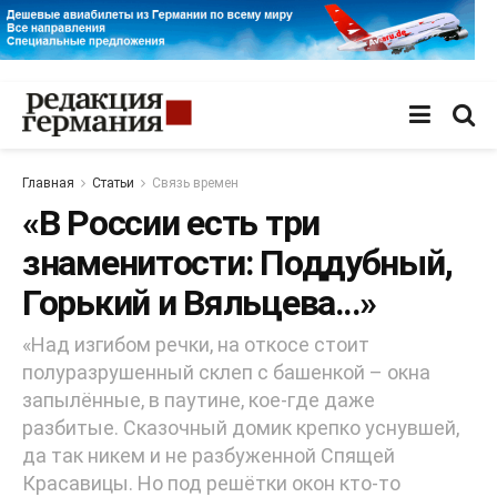
Главная
Статьи
Связь времен
«В России есть три
знаменитости: Поддубный,
Горький и Вяльцева…»
«Над изгибом речки, на откосе стоит
полуразрушенный склеп с башенкой – окна
запылённые, в паутине, кое-где даже
разбитые. Сказочный домик крепко уснувшей,
да так никем и не разбужeнной Спящей
Красавицы. Но под решётки окон кто-то