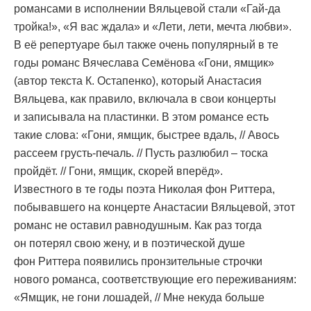
романсами в исполнении Вяльцевой стали «Гай-да
тройка!», «Я вас ждала» и «Лети, лети, мечта любви».
В её репертуаре был также очень популярный в те
годы романс Вячеслава Семёнова «Гони, ямщик»
(автор текста К. Остапенко), который Анастасия
Вяльцева, как правило, включала в свои концерты
и записывала на пластинки. В этом романсе есть
такие слова: «Гони, ямщик, быстрее вдаль, // Авось
рассеем грусть-печаль. // Пусть разлюбил – тоска
пройдёт. // Гони, ямщик, скорей вперёд».
Известного в те годы поэта Николая фон Риттера,
побывавшего на концерте Анастасии Вяльцевой, этот
романс не оставил равнодушным. Как раз тогда
он потерял свою жену, и в поэтической душе
фон Риттера появились пронзительные строчки
нового романса, соответствующие его переживаниям:
«Ямщик, не гони лошадей, // Мне некуда больше