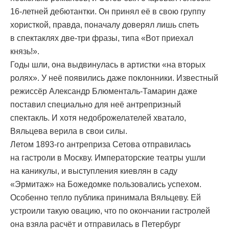
16-летней дебютантки. Он принял её в свою группу
хористкой, правда, поначалу доверял лишь спеть
в спектаклях две-три фразы, типа «Вот приехал
князь!».
Годы шли, она выдвинулась в артистки «на вторых
ролях». У неё появились даже поклонники. Известный
режиссёр Александр Блюменталь-Тамарин даже
поставил специально для неё антрепризный
спектакль. И хотя недоброжелателей хватало,
Вяльцева верила в свои силы.
Летом 1893-го антреприза Сетова отправилась
на гастроли в Москву. Императорские театры ушли
на каникулы, и выступления киевлян в саду
«Эрмитаж» на Божедомке пользовались успехом.
Особенно тепло публика принимала Вяльцеву. Ей
устроили такую овацию, что по окончании гастролей
она взяла расчёт и отправилась в Петербург