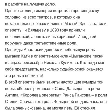
в расчёте на лучшую долю.
Однако столица империи встретила провинциалку
холодно: из всех театров, в которых она
показывалась, её взяли лишь в Малый. Здесь ставили
оперетты, и Вяльцеву в 1893 году приняли
не солисткой, а опять лишь хористкой. Иногда ей
поручали даже третьестепенные роли.
Однажды Анастасии доверили небольшую роль
цыганки Кати в оперетте-мюзикле «Цыганские песни
в лицах» режиссёра Николая Куликова. Кто тогда мог
себе представить, насколько судьбоносной окажется
эта роль в её жизни!
В этой оперетте были заняты настоящие кумиры той
поры: «Король романсов» Саша Давыдов – в роли
Антипа, «Королева оперетты» Раиса Раисова – в роли
Стеши. Сначала эта роль Вяльцевой не давалась: она
была очень скованна, не могла петь. Её стеснял