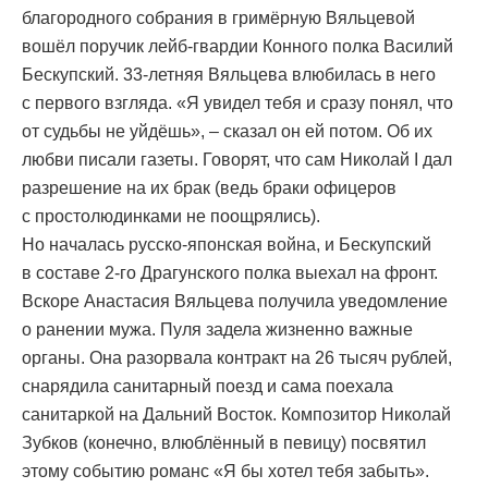
благородного собрания в гримёрную Вяльцевой
вошёл поручик лейб-гвардии Конного полка Василий
Бескупский. 33-летняя Вяльцева влюбилась в него
с первого взгляда. «Я увидел тебя и сразу понял, что
от судьбы не уйдёшь», – сказал он ей потом. Об их
любви писали газеты. Говорят, что сам Николай I дал
разрешение на их брак (ведь браки офицеров
с простолюдинками не поощрялись).
Но началась русско-японская война, и Бескупский
в составе 2-го Драгунского полка выехал на фронт.
Вскоре Анастасия Вяльцева получила уведомление
о ранении мужа. Пуля задела жизненно важные
органы. Она разорвала контракт на 26 тысяч рублей,
снарядила санитарный поезд и сама поехала
санитаркой на Дальний Восток. Композитор Николай
Зубков (конечно, влюблённый в певицу) посвятил
этому событию романс «Я бы хотел тебя забыть».